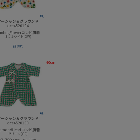
オーシャン＆グラウンド
oce4520104
aintingFlowerコンビ肌着
オフホワイト(OW)
品切れ
60cm
オーシャン＆グラウンド
oce4520103
iamondHeartコンビ肌着
グリーン(GR)
¥
1,700
(
¥
1,870