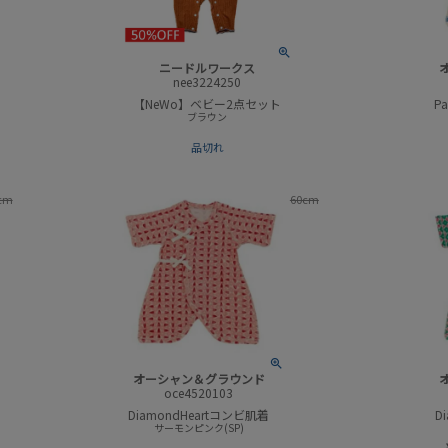
ニードルワークス
nee3224250
【NeWo】ベビー2点セット
P
ブラウン
品切れ
cm
60cm
オーシャン＆グラウンド
oce4520103
DiamondHeartコンビ肌着
D
サーモンピンク(SP)