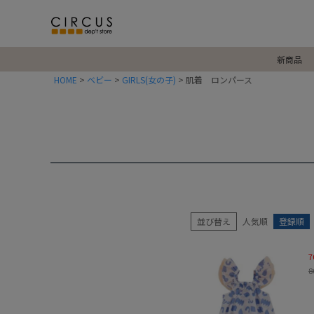
新商品
HOME
ベビー
GIRLS(女の子)
肌着 ロンパース
並び替え
人気順
登録順
7
8