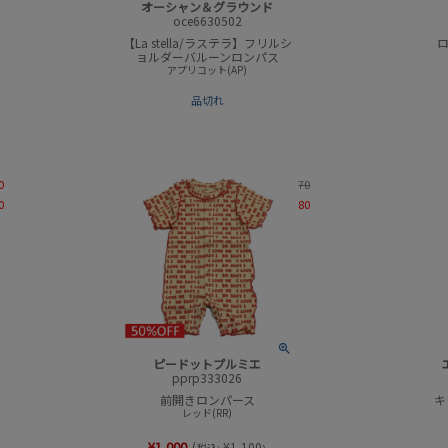
オーシャン＆グラウンド
oce6630502
【La stella/ラステラ】フリルシ
ロ
ョルダーバルーンロンパス
アプリコット(AP)
品切れ
0
70
0
80
ピードットプルミエ
pprp333026
前開きロンパース
キ
レッド(RR)
¥
1,000
(
¥
1,100
税込: