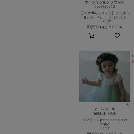
オーシャン＆グラウンド
oce6630502
【La stella/ラステラ】フリルシ
ョルダーバルーンロンパス
デニム(DM)
¥
3,500
(
¥
3,850
税込:
)
7
8
マールマール
mar10104066
ロンパース prima cap sleeve
white
ホワイト
¥
6,000
(
¥
6,600
税込: