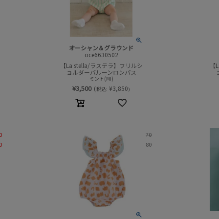
オーシャン＆グラウンド
oce6630502
【La stella/ラステラ】フリルシ
【L
ョルダーバルーンロンパス
ミント(MI)
¥
3,500
(
¥
3,850
税込:
)
0
70
0
80