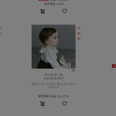
)
通常価格
¥
2,000
0
70
0
80
90
マールマール
mar10102607
ボディスーツ ピンタックフリル
ホワイト
¥
5,500
(
¥
6,050
税込:
)