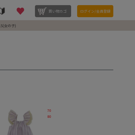
買い物カゴ
ログイン/会員登録
LS(女の子)
70
80