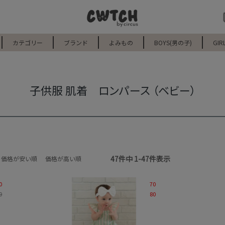
カテゴリー
ブランド
よみもの
BOYS(男の子)
GIR
子供服 肌着 ロンパース （ベビー）
47
件中
1
-
47
件表示
価格が安い順
価格が高い順
0
70
0
80