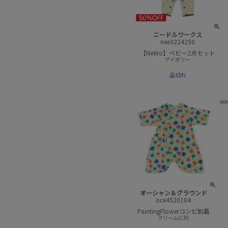
ニードルワークス
nee3224250
【NeWo】ベビー2点セット
アイボリー
品切れ
60
オーシャン＆グラウンド
oce4520104
PaintingFlowerコンビ肌着
クリーム(CR)