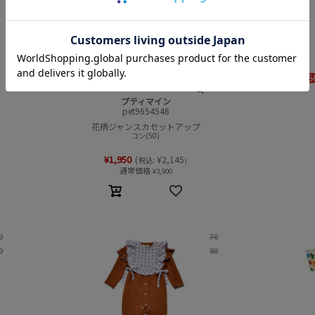
プティマイン
pet9654546
花柄ジャンスカセットアップ
コン(50)
¥
1,950
(
¥
2,145
税込:
)
通常価格
¥
3,900
0
70
0
80