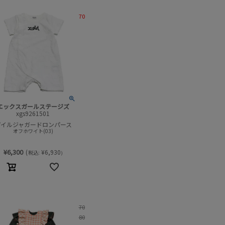
70
エックスガールステージズ
xgs9261501
パイルジャガードロンパース
オフホワイト(03)
¥
6,300
(
¥
6,930
税込:
)
70
80