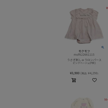
8
モクモフ
mof622661115
うさぎ刺しゅうロンパース
ピンクベージュ(PBE)
¥
3,900
(
¥
4,290
税込:
)
50