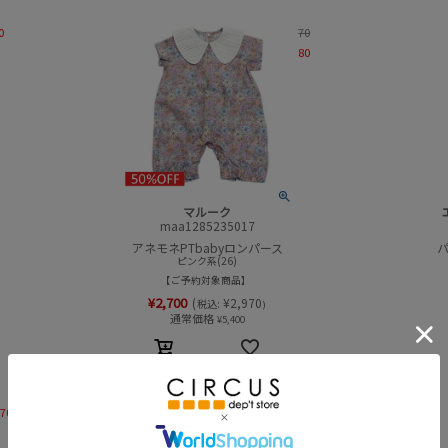
0
70
80
マルーク
maa1285235017
アネモネPTbabyロンパース
ピンク系(26)
ご予約対象商品
¥
2,700
(
¥
2,970
税込:
)
通常価格
¥
5,400
-70
70
80