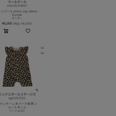
マールマール
mar10104067
ンパース prima cap sleeve
border
ボーダー
¥
6,000
(
¥
6,600
税込:
)
70
80
エックスガールステージズ
xgs9262501
ラッキーレオパード総柄 シ
ョートオール
ベージュ(22)