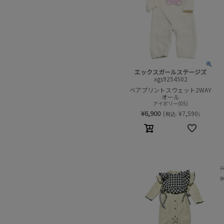
エックスガールステージズ
xgs9254502
ベアプリントスウェット2WAY
オール
アイボリー(05)
¥
6,900
(
¥
7,590
税込:
)
7
8