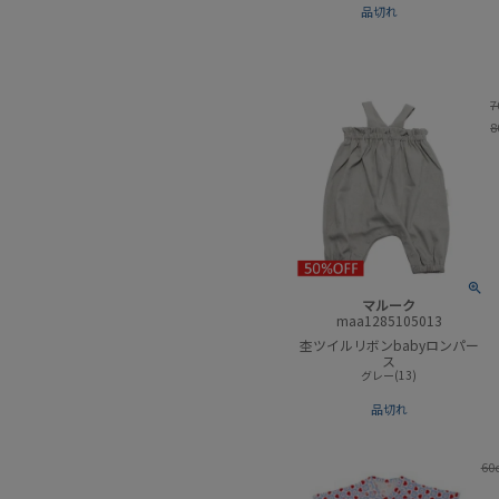
品切れ
7
8
マルーク
maa1285105013
杢ツイルリボンbabyロンパー
ス
グレー(13)
品切れ
60