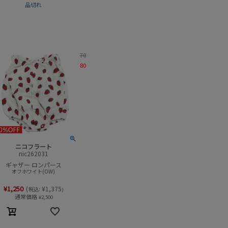
品切れ
70
80
ニコフラート
nic262031
ギャザー ロンパース
オフホワイト(OW)
¥
1,250
(
¥
1,375
税込:
)
通常価格
¥
2,500