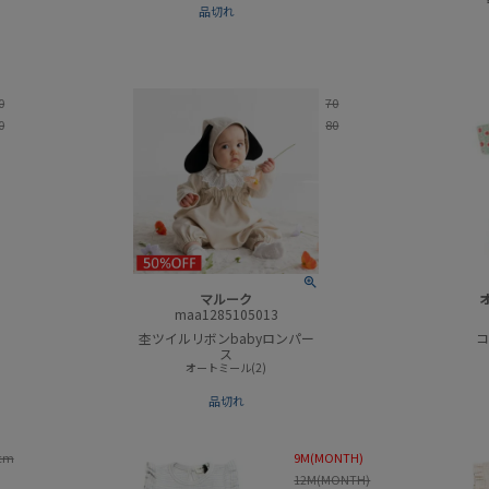
品切れ
0
70
0
80
マルーク
maa1285105013
杢ツイルリボンbabyロンパー
コ
ス
オートミール(2)
品切れ
cm
9M(MONTH)
12M(MONTH)