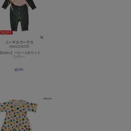
ニードルワークス
nee3224250
【NeWo】ベビー2点セット
C.グレー
品切れ
60cm