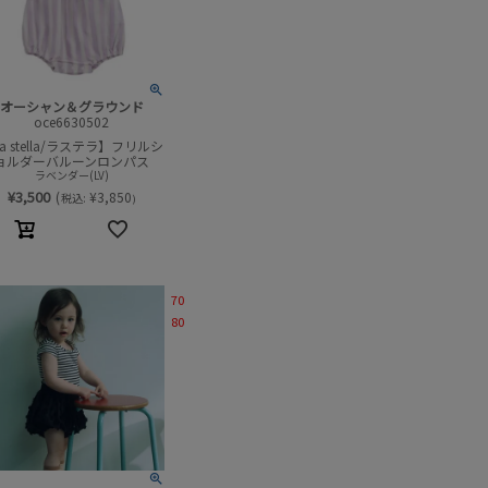
オーシャン＆グラウンド
oce6630502
a stella/ラステラ】フリルシ
ョルダーバルーンロンパス
ラベンダー(LV)
¥
3,500
(
¥
3,850
税込:
)
70
80