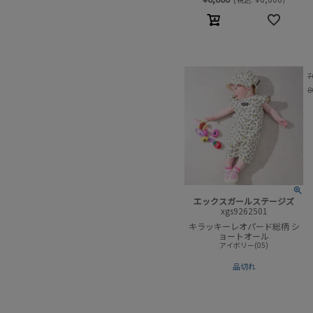
)
7
8
エックスガールステージズ
xgs9262501
キラッキーレオパード総柄 シ
ョートオール
アイボリー(05)
品切れ