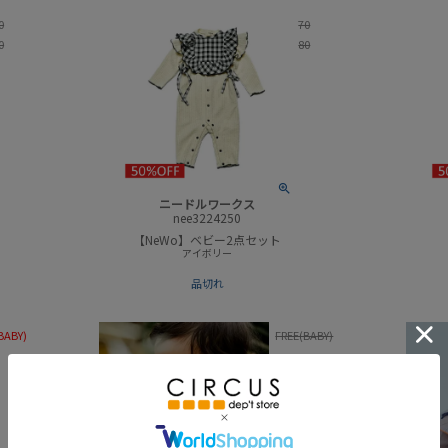
0
70
0
80
ニードルワークス
nee3224250
【NeWo】ベビー2点セット
アイボリー
品切れ
BABY)
FREE(BABY)