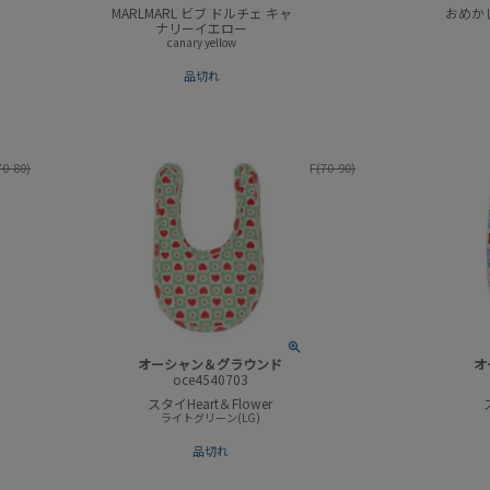
MARLMARL ビブ ドルチェ キャ
おめか
ナリーイエロー
canary yellow
品切れ
70-80)
F(70-90)
オーシャン＆グラウンド
オ
oce4540703
スタイHeart＆Flower
ライトグリーン(LG)
品切れ