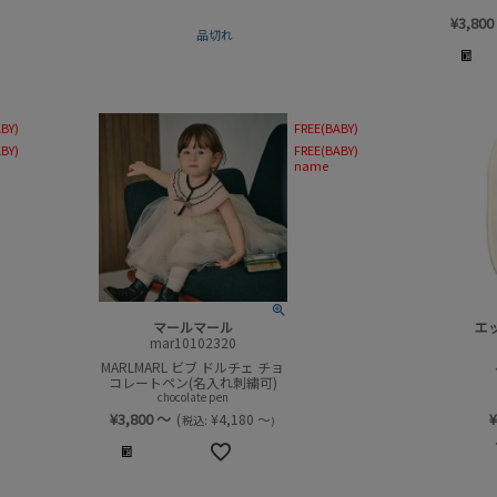
¥
3,800
品切れ
BY)
FREE(BABY)
BY)
FREE(BABY)
name
マールマール
エ
mar10102320
MARLMARL ビブ ドルチェ チョ
コレートペン(名入れ刺繍可)
chocolate pen
¥
3,800
～
¥
(
¥
4,180
～
税込:
)