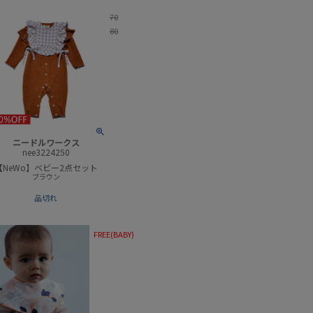
70
80
ニードルワークス
nee3224250
【NeWo】ベビー2点セット
ブラウン
品切れ
FREE(BABY)