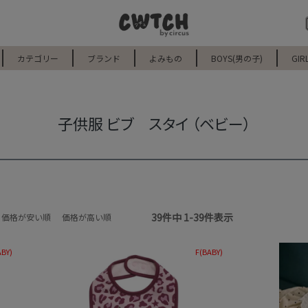
カテゴリー
ブランド
よみもの
BOYS(男の子)
GIR
子供服 ビブ スタイ （ベビー）
39
件中
1
-
39
件表示
価格が安い順
価格が高い順
ABY)
F(BABY)