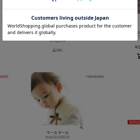
マールマール
mar10100970
MARLMARL ビブ ジュジュ 3 ス
MARL
トリング ピンク
string pink
¥
2
品切れ
BABY)
FREE(BABY)
マールマール
mar10100020