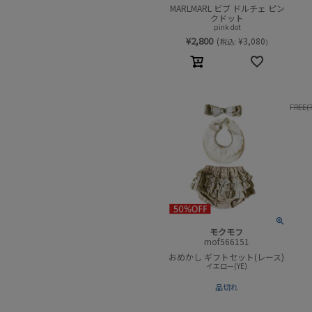
MARLMARL ビブ ドルチェ ピン
クドット
pink dot
¥
2,800
(
¥
3,080
税込:
)
FREE(
モクモフ
mof566151
おめかし ギフトセット(レース)
イエロー(YE)
品切れ