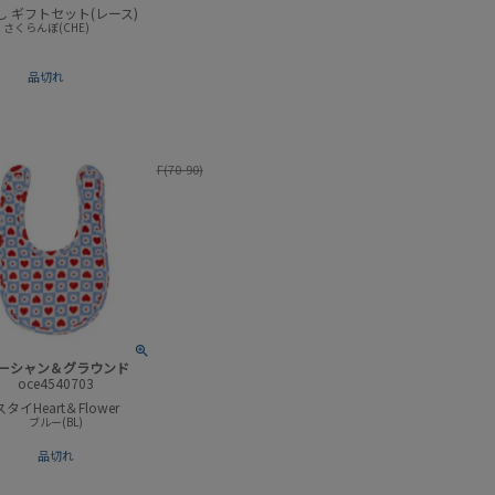
し ギフトセット(レース)
さくらんぼ(CHE)
品切れ
F(70-90)
ーシャン＆グラウンド
oce4540703
スタイHeart＆Flower
ブルー(BL)
品切れ