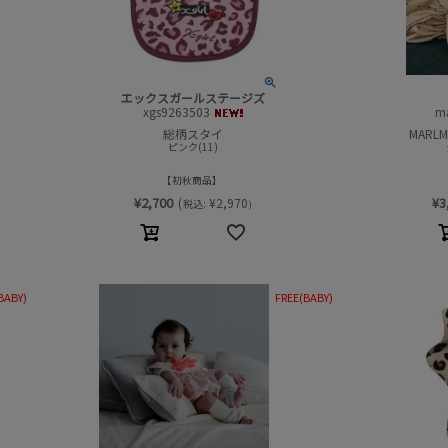
エックスガールステージズ
xgs9263503
m
総柄スタイ
MARL
ピンク(11)
初秋商品
¥
2,700
¥
3
(
¥
2,970
税込:
)
BABY)
FREE(BABY)