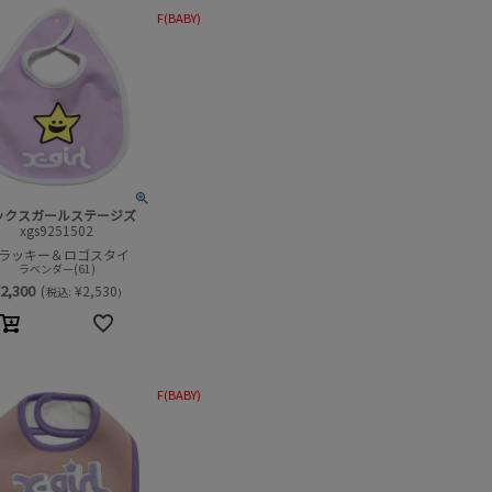
F(BABY)
ックスガールステージズ
xgs9251502
ラッキー＆ロゴスタイ
ラベンダー(61)
2,300
(
¥
2,530
税込:
)
F(BABY)