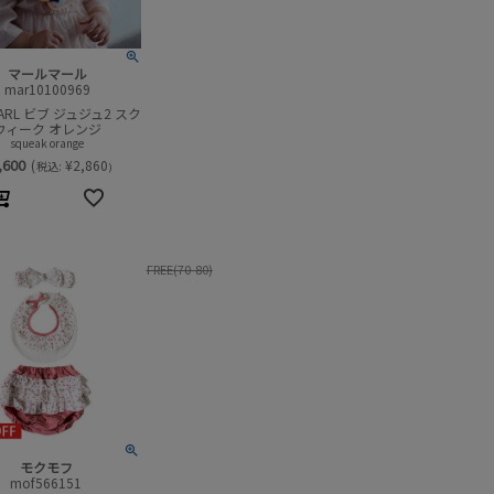
マールマール
mar10100969
MARL ビブ ジュジュ2 スク
ウィーク オレンジ
squeak orange
,600
(
¥
2,860
税込:
)
FREE(70-80)
モクモフ
mof566151