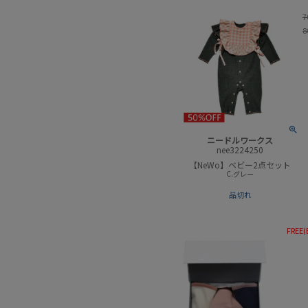
7
8
ニードルワークス
nee3224250
【NeWo】ベビー2点セット
C.グレー
品切れ
FREE(