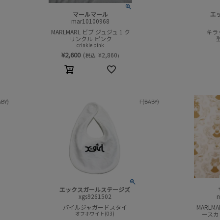
マールマール
エ
mar10100968
MARLMARL ビブ ジュジュ 1 ク
キラ
リンクル ピンク
crinkle pink
¥
2,600
(
¥
2,860
税込:
)
ABY)
F(BABY)
エックスガールステージズ
xgs9261502
パイルジャガードスタイ
MARLM
オフホワイト(03)
ースカ