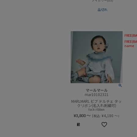
アイボリー(05)
品切れ
FREE(BA
FREE(BA
name
マールマール
mar10102321
MARLMARL ビブ ドルチェ タッ
クリボン(名入れ刺繍可)
tuck ribbon
¥
3,800
～
(
¥
4,180
～
税込:
)