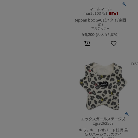
マールマール
mar10103751
teppan box SAU1(スタイ/歯固
め)
マルチカラー
¥
6,200
(
¥
6,820
税込:
)
F(B
エックスガールステージズ
xgs9262503
キラッキーレオパード総柄 星
型リバーシブルスタイ