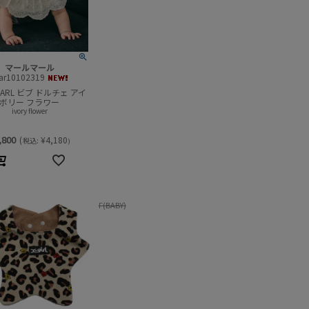
マールマール
ar10102319
MARL ビブ ドルチェ アイ
ボリー フラワー
ivory flower
,800
(
¥
4,180
税込:
)
F(BABY)