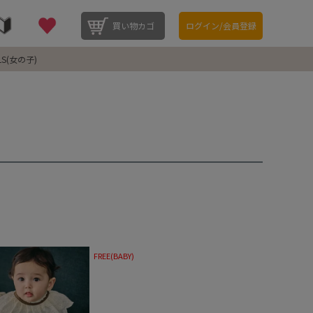
買い物カゴ
ログイン/会員登録
LS(女の子)
FREE(BABY)