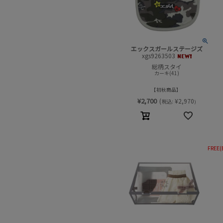
エックスガールステージズ
xgs9263503
総柄スタイ
カーキ(41)
初秋商品
¥
2,700
(
¥
2,970
税込:
)
FREE(