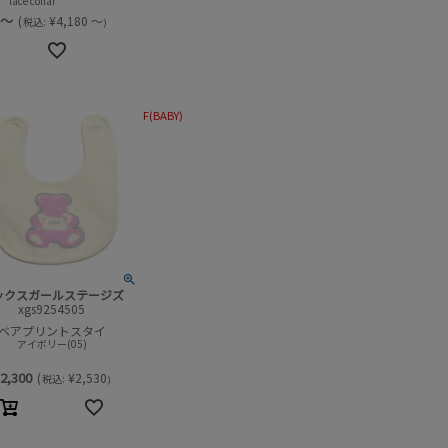
lace collar
～
(
¥
4,180
～
税込:
)
F(BABY)
ックスガールステージズ
xgs9254505
ベアプリントスタイ
アイボリー(05)
2,300
(
¥
2,530
税込:
)