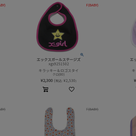
ABY)
F(BABY)
エックスガールステージズ
エ
xgs9251502
キラッキー＆ロゴスタイ
キ
クロ(80)
¥
2,300
¥
(
¥
2,530
税込:
)
ABY)
F(BABY)