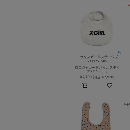
F(B
エックスガールステージズ
xgs9251505
ロゴジャガードパイルスタイ
アイボリー(05)
¥
2,700
(
¥
2,970
税込:
)
F(B