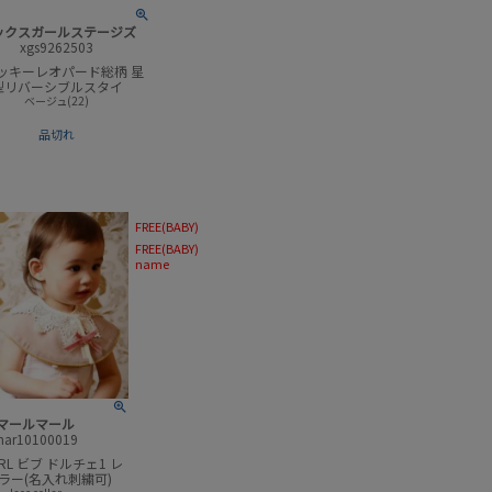
ックスガールステージズ
xgs9262503
ッキーレオパード総柄 星
型リバーシブルスタイ
ベージュ(22)
品切れ
FREE(BABY)
FREE(BABY)
name
マールマール
mar10100019
ARL ビブ ドルチェ1 レ
ラー(名入れ刺繍可)