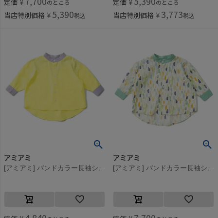
7,700
5,390
定価
¥
定価
¥
のところ
のところ
5,390
3,773
当店特別価格
¥
当店特別価格
¥
税込
税込
アミアミ
アミアミ
[アミアミ] バンドカラー長袖シャツ イエロー(32)
[アミアミ] バンドカラー長袖シャツ オフホワイト(4)
4,840
7,700