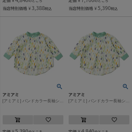
定価
¥
定価
¥
のところ
のところ
3,388
5,390
当店特別価格
¥
当店特別価格
¥
税込
税込
アミアミ
アミアミ
[アミアミ] バンドカラー長袖シャツ オフホワイト(4)
[アミアミ] バンドカラー長袖シャツ オフホワイト(4)
5,390
4,840
定価
¥
定価
¥
のところ
のところ