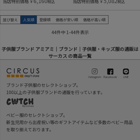
6,160
5,082
当店特別価格
¥
当店特別価格
¥
税込
税込
並び替え
人気順
登録順
価格が安い順
価格が高い順
44
件中
1
-
44
件表示
子供服ブランド アミアミ｜ブランド｜子供服・キッズ服の通販は
サーカス の商品一覧
ブランド子供服のセレクトショップ。
100以上の子供服ブランドの通販を行っています。
ベビー服のセレクトショップ。
新生児用から出産祝い等のギフトアイテムなど多数のベビー用品
を取り揃えております。