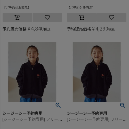
ご予約対象商品
ご予約対象商品
4,840
4,290
予約販売価格
¥
予約販売価格
¥
税込
税込
シージーシー予約専用
シージーシー予約専用
[シージーシー予約専用] フリーストラックジャケット【9月入荷予定】 ブラック(BK)
[シージーシー予約専用] フリーストラックジャケット【9月入荷予定】 ブラック(BK)