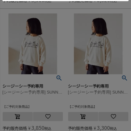
予約販売価格
¥
予約販売価格
¥
税込
税込
シージーシー予約専用
シージーシー予約専用
[シージーシー予約専用] SUNNY SIDE DINERトレーナー【9月入荷予定】 アイボリー(IV)
[シージーシー予約専用] SUNNY SIDE DINERトレーナー【9月入荷予定】 アイボリー(IV)
ご予約対象商品
ご予約対象商品
3,850
3,300
予約販売価格
¥
予約販売価格
¥
税込
税込