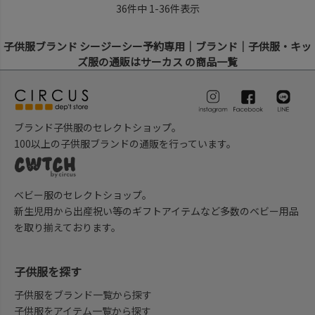
36
件中
1
-
36
件表示
子供服ブランド シージーシー予約専用｜ブランド｜子供服・キッ
ズ服の通販はサーカス の商品一覧
ブランド子供服のセレクトショップ。
100以上の子供服ブランドの通販を行っています。
ベビー服のセレクトショップ。
新生児用から出産祝い等のギフトアイテムなど多数のベビー用品
を取り揃えております。
子供服を探す
子供服をブランド一覧から探す
子供服をアイテム一覧から探す