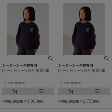
シージーシー予約専用
シージーシー予約専用
[シージーシー予約専用] SYNERGY FORCE L/S Tシャツ【8月入荷予定】 ブラック(BK)
[シージーシー予約専用] SYNERGY FORCE L/S Tシャツ【8月入荷予定】 ブラック(BK)
ご予約対象商品
ご予約対象商品
3,300
2,750
予約販売価格
¥
予約販売価格
¥
税込
税込