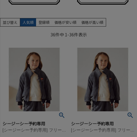
並び替え
人気順
登録順
価格が安い順
価格が高い順
36
件中
1
-
36
件表示
シージーシー予約専用
シージーシー予約専用
[シージーシー予約専用] フリーストラックジャケット【9月入荷予定】 チャコール(CG)
[シージーシー予約専用] フリーストラックジャケット【9月入荷予定】 チャコール(CG)