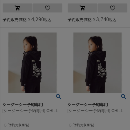
4,290
3,740
予約販売価格
¥
予約販売価格
¥
税込
税込
シージーシー予約専用
シージーシー予約専用
[シージーシー予約専用] CHILL MOODパーカー【9月入荷予定】 ブラック(BK)
[シージーシー予約専用] CHILL MOODパーカー【9月入荷予定】 ブラック(BK)
ご予約対象商品
ご予約対象商品