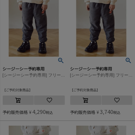
シージーシー予約専用
シージーシー予約専用
[シージーシー予約専用] フリースパンツ【9月入荷予定】 チャコール(CG)
[シージーシー予約専用] フリースパンツ【9月入荷予定】 チャコール(CG)
ご予約対象商品
ご予約対象商品
4,290
3,740
予約販売価格
¥
予約販売価格
¥
税込
税込