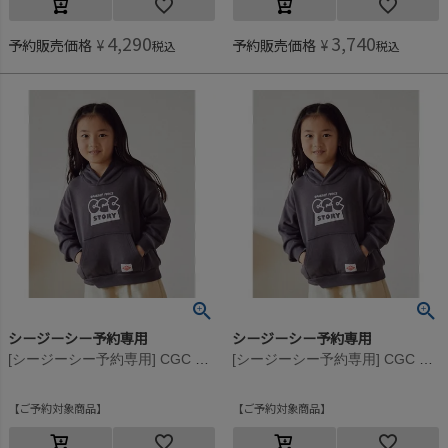
4,290
3,740
予約販売価格
¥
予約販売価格
¥
税込
税込
シージーシー予約専用
シージーシー予約専用
[シージーシー予約専用] CGC STORYパーカー【9月入荷予定】 チャコール(CG)
[シージーシー予約専用] CGC STORYパーカー【9月入荷予定】 チャコール(CG)
ご予約対象商品
ご予約対象商品