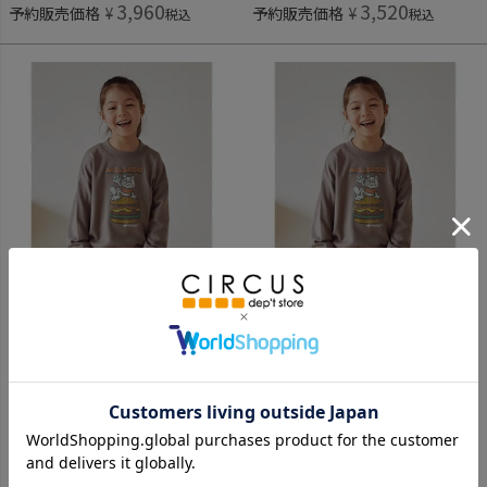
3,960
3,520
予約販売価格
¥
予約販売価格
¥
税込
税込
シージーシー予約専用
シージーシー予約専用
[シージーシー予約専用] MEGA BURGERトレーナー【9月入荷予定】 アッシュグレー(AG)
[シージーシー予約専用] MEGA BURGERトレーナー【9月入荷予定】 アッシュグレー(AG)
ご予約対象商品
ご予約対象商品
3,960
3,520