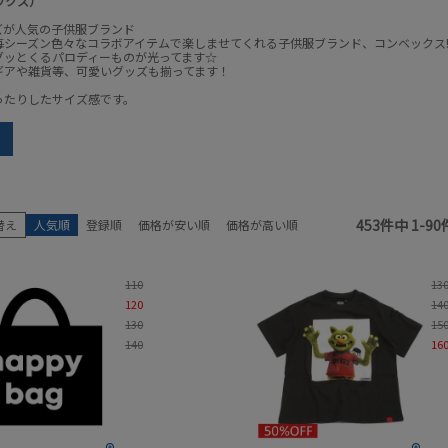
ベックス）
ズが人気の子供服ブランド
毎シーズン色々なコラボアイテムで楽しませてくれる子供服ブランド、コンベックス!
グッとくるパロディーものが光ってます☆
ギアや雑貨等、可愛いグッズも揃ってます！
ったりしたサイズ感です。
earch
ス
ブランド
アイテム
453
件中
1
-
90
替え
人気順
登録順
価格が安い順
価格が高い順
サイズ
性別
110
13
販売中／予約受付中
カラー
120
14
130
15
セール商品
セール率
140
16
検索