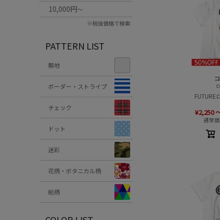
10,000円
～
※税抜価格で検索
PATTERN LIST
無地
コ
c
ボーダー・ストライプ
FUTUR
チェック
¥
2,250
通常価
ドット
迷彩
花柄・ボタニカル柄
総柄
COLOR LIST