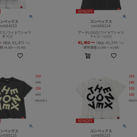
ンベックス
コンベックス
on684253
con688224
マウス/ワイドTシャツ
アーチLOGO/ワイドTシャツ
オフ(3)
チャコール(23)
～
¥
1,450
～
(
¥
2,475
～
(
¥
1,595
～
税込:
税込:
)
)
格
通常価格
¥
4,500
～
¥
5,400
¥
2,900
～
¥
3,900
130
130
140
140
150
150
160
160
M(170-)
M(17
ンベックス
コンベックス
on688225
con688225