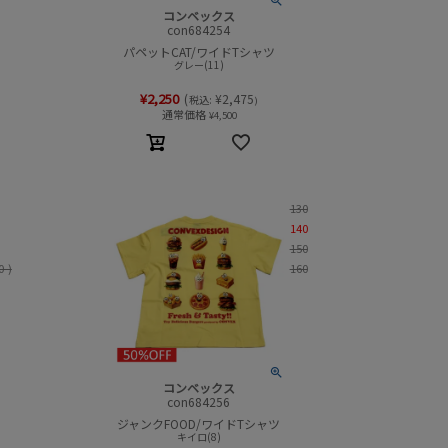
コンベックス
con684254
パペットCAT/ワイドTシャツ
グレー(11)
¥
2,250
(
¥
2,475
税込:
)
通常価格
¥
4,500
130
140
150
0-)
160
コンベックス
con684256
ジャンクFOOD/ワイドTシャツ
キイロ(8)