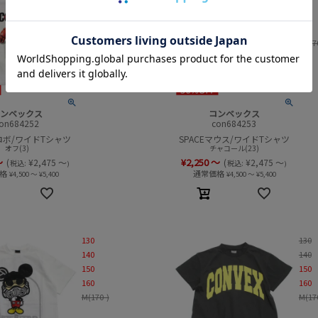
150
150
160
160
M(170-)
M(17
ンベックス
コンベックス
on684252
con684253
Eロボ/ワイドTシャツ
SPACEマウス/ワイドTシャツ
オフ(3)
チャコール(23)
～
¥
2,250
～
(
¥
2,475
～
(
¥
2,475
～
税込:
税込:
)
)
格
通常価格
¥
4,500
～
¥
5,400
¥
4,500
～
¥
5,400
130
130
140
140
150
150
160
160
M(170-)
M(17