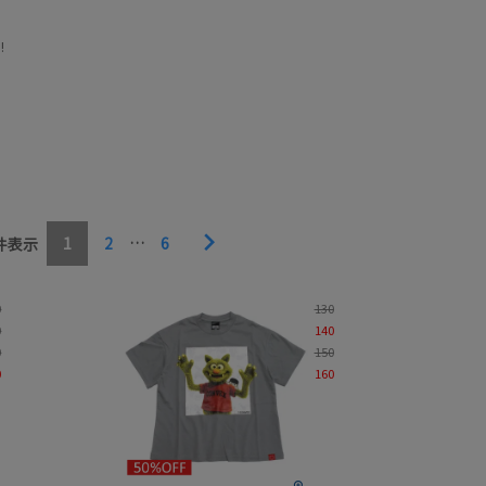
!
1
2
…
6
件表示
価格
0
130
柄
0
140
0
150
並び順
0
160