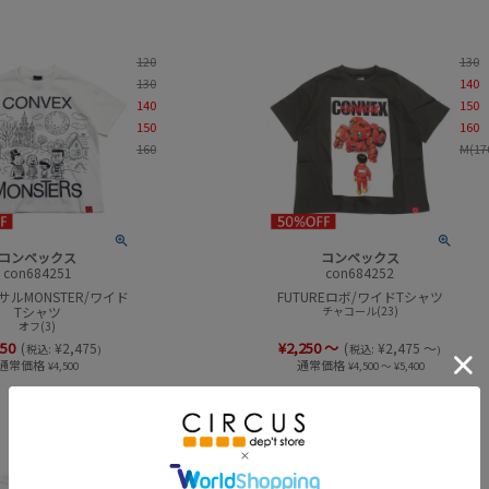
120
130
130
140
140
150
150
160
160
M(17
コンベックス
コンベックス
con684251
con684252
ルMONSTER/ワイド
FUTUREロボ/ワイドTシャツ
Tシャツ
チャコール(23)
オフ(3)
250
¥
2,250
～
(
¥
2,475
(
¥
2,475
～
税込:
税込:
)
)
通常価格
通常価格
¥
4,500
¥
4,500
～
¥
5,400
130
130
140
140