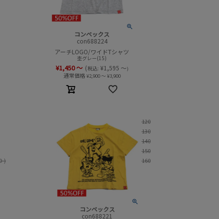
コンベックス
con688224
アーチLOGO/ワイドTシャツ
杢グレー(15)
¥
1,450
～
(
¥
1,595
～
税込:
)
通常価格
¥
2,900
～
¥
3,900
120
130
140
150
0-)
160
コンベックス
con688221