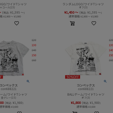
OGO/ワイドTシャツ
ランダムLOGO/ワイドTシャツ
ャコール(23)
オフ(3)
～
¥
1,450
～
(
¥
1,595
～
(
¥
1,595
～
税込:
税込:
)
)
格
通常価格
¥
2,900
～
¥
3,900
¥
2,900
～
¥
3,900
120
12
130
13
140
14
150
15
160
16
コンベックス
コンベックス
con688221
con688221
ゲーム/ワイドTシャツ
BALLゲーム/ワイドTシャツ
杢グレー(15)
オフ(3)
800
¥
1,800
(
¥
1,980
(
¥
1,980
税込:
税込:
)
)
通常価格
通常価格
¥
3,600
¥
3,600