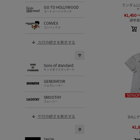
ランダムL
GO TO HOLLYWOOD
チ
ゴートゥーハリウッド
¥
1,450
通常価
CONVEX
コンベックス
カ行の続きを表示する
サ
Sons of standard
サンズオブスタンダード
GENERATOR
ジェネレーター
SMOOTHY
スムージー
サ行の続きを表示する
BALL
¥
1,
タ
TAION