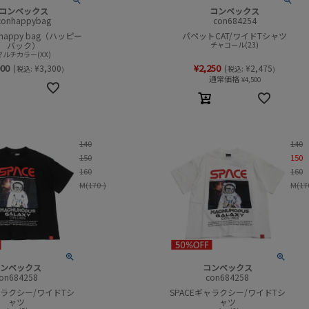
コンベックス
コンベックス
conhappybag
con684254
 happy bag（ハッピー
パペットCAT/ワイドTシャツ
バック）
チャコール(23)
マルチカラー(XX)
000
¥
2,250
(
¥
3,300
(
¥
2,475
税込:
税込:
)
)
通常価格
¥
4,500
140
140
150
150
160
160
M(170-)
M(17
ンベックス
コンベックス
on684258
con684258
ャラクシー/ワイドTシ
SPACEギャラクシー/ワイドTシ
ャツ
ャツ