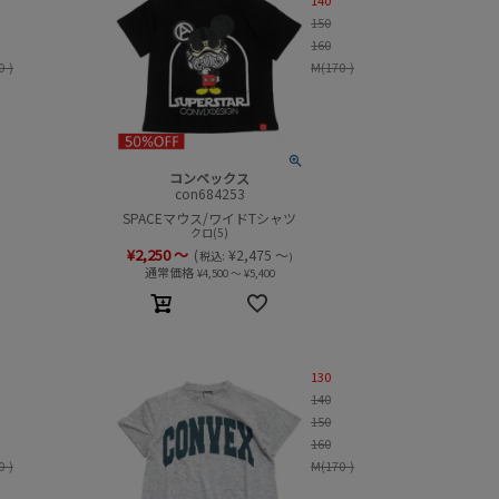
150
160
0-)
M(170-)
コンベックス
con684253
SPACEマウス/ワイドTシャツ
クロ(5)
¥
2,250
～
(
¥
2,475
～
税込:
)
通常価格
¥
4,500
～
¥
5,400
130
140
150
160
0-)
M(170-)