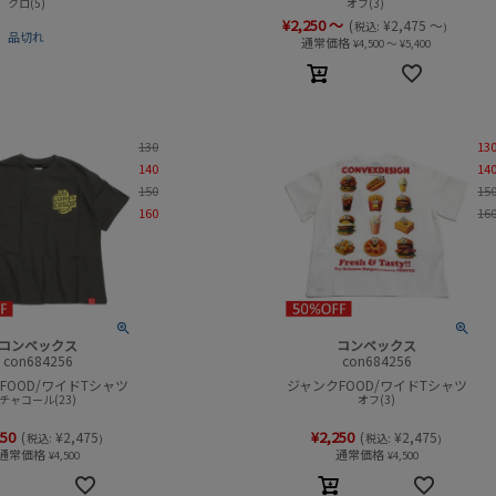
クロ(5)
オフ(3)
¥
2,250
～
(
¥
2,475
～
税込:
)
品切れ
通常価格
¥
4,500
～
¥
5,400
130
13
140
14
150
15
160
16
コンベックス
コンベックス
con684256
con684256
FOOD/ワイドTシャツ
ジャンクFOOD/ワイドTシャツ
チャコール(23)
オフ(3)
250
¥
2,250
(
¥
2,475
(
¥
2,475
税込:
税込:
)
)
通常価格
通常価格
¥
4,500
¥
4,500