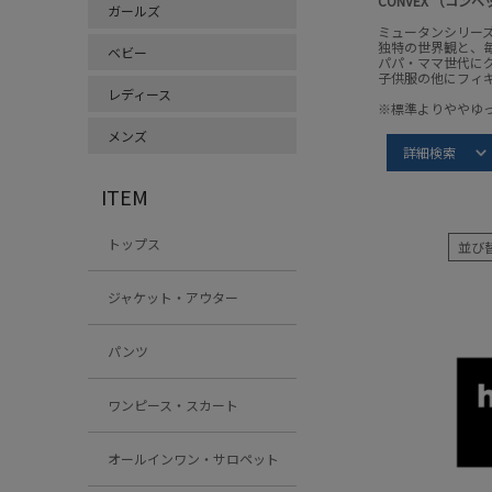
CONVEX （コン
ガールズ
ミュータンシリー
独特の世界観と、
ベビー
パパ・ママ世代に
子供服の他にフィ
レディース
※標準よりややゆ
メンズ
Item S
詳細検索
コンベック
ITEM
トップス
並び
ジャケット・アウター
パンツ
ワンピース・スカート
オールインワン・サロペット