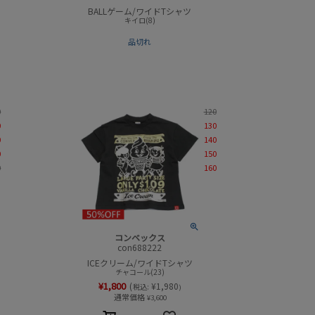
BALLゲーム/ワイドTシャツ
キイロ(8)
品切れ
0
120
0
130
0
140
0
150
0
160
コンベックス
con688222
ICEクリーム/ワイドTシャツ
チャコール(23)
¥
1,800
(
¥
1,980
税込:
)
通常価格
¥
3,600