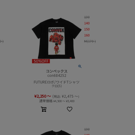
130
140
150
160
0-)
M(170-)
コンベックス
con684252
FUTUREロボ/ワイドTシャツ
クロ(5)
¥
2,250
～
(
¥
2,475
～
税込:
)
通常価格
¥
4,500
～
¥
5,400
130
140