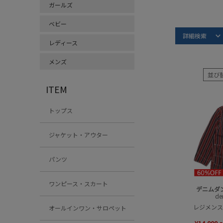
ガールズ
ベビー
Item S
詳細検索
レディース
デニムダン
メンズ
並び
ITEM
トップス
ジャケット・アウター
パンツ
ワンピース・スカート
デニムダ
de
レジメンスト
オールインワン・サロペット