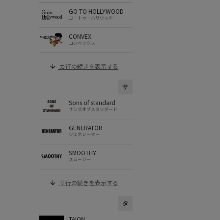
GO TO HOLLYWOOD
ゴートゥーハリウッド
CONVEX
コンベックス
カ行の続きを表示する
サ
Sons of standard
サンズオブスタンダード
GENERATOR
ジェネレーター
SMOOTHY
スムージー
サ行の続きを表示する
タ
TAION