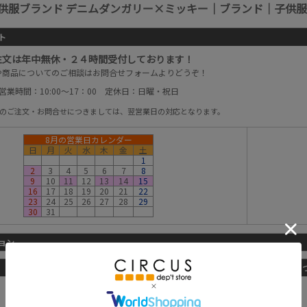
供服ブランド デニムダンガリー×ミッキー｜ブランド｜子供服
ト
注文は年中無休・２４時間受付しております！
や商品についてのご相談はお問合せフォームよりどうぞ！
営業時間：10:00～17：00 定休日：日曜・祝日
以降のご注文・お問合せにつきましては、翌営業日の対応となります。
8月の営業日カレンダー
日
月
火
水
木
金
土
1
2
3
4
5
6
7
8
9
10
11
12
13
14
15
16
17
18
19
20
21
22
23
24
25
26
27
28
29
30
31
ョン
詳しくはこちらから
お支払方法に
■宅配便
※佐川急便
-配送料金一覧-