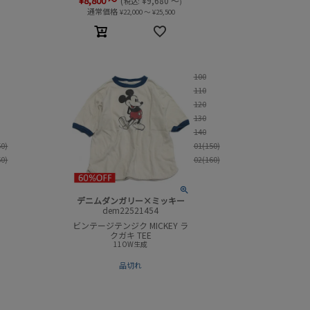
¥
8,800
～
(
¥
9,680
～
税込:
)
通常価格
¥
22,000
～
¥
25,500
100
110
120
130
140
50)
01(150)
60)
02(160)
デニムダンガリー×ミッキー
dem22521454
ビンテージテンジク MICKEY ラ
クガキ TEE
11OW生成
品切れ