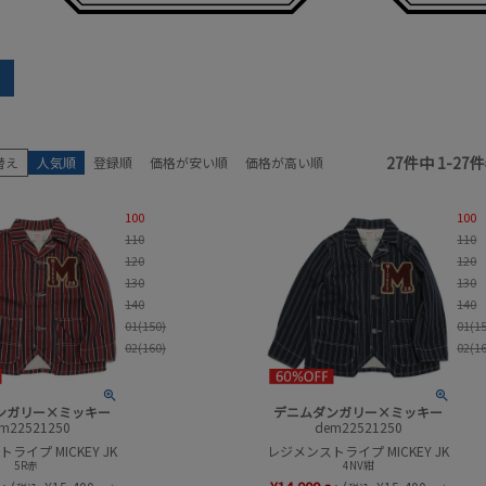
earch
ガリー×ミッキー
ブランド
アイテム
27
件中
1
-
27
件
替え
人気順
登録順
価格が安い順
価格が高い順
サイズ
性別
100
100
販売中／予約受付中
カラー
110
110
120
120
セール商品
セール率
130
130
140
140
01(150)
01(1
02(160)
02(1
検索
ンガリー×ミッキー
デニムダンガリー×ミッキー
m22521250
dem22521250
ライプ MICKEY JK
レジメンストライプ MICKEY JK
5R赤
4NV紺