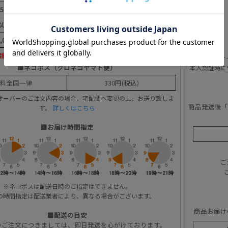
,500円未満
送料
770円
(税込)
円以上11,000円未満
送料
330円
(税込)
1,000円以上
送料
無料
離島・一部地域は別途追加送料が発生いたします。
※当サ
■ネコポス（クロネコヤマト便）
本人認証時に
料全国一律
330円(税込)
オーバーのご注文内容の場合、宅配便へ変更の上、お送り致しま
商品発送後「
す。
詳しくはこちら
■お届け時間指定
ご
※ネコポスは配送日時のご指定はできません。
の時間指定は配送業者により、異なる場合がございます。
商品お届け
■配送の目安
のご注文につきましては、即日発送を心がけております。