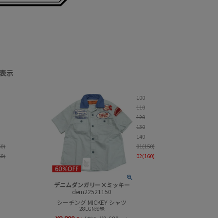
表示
価格
100
柄
110
120
並び順
130
140
50)
01(150)
60)
02(160)
デニムダンガリー×ミッキー
dem22521150
シーチング MICKEY シャツ
28LGN淡緑