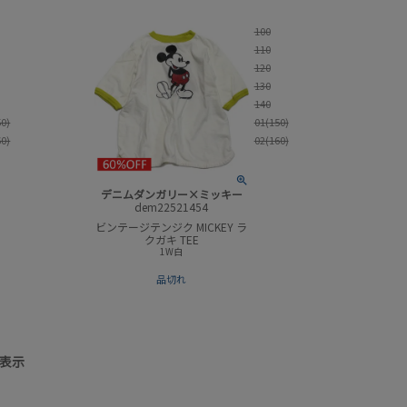
100
110
120
130
140
50)
01(150)
60)
02(160)
デニムダンガリー×ミッキー
dem22521454
ビンテージテンジク MICKEY ラ
クガキ TEE
1W白
品切れ
表示