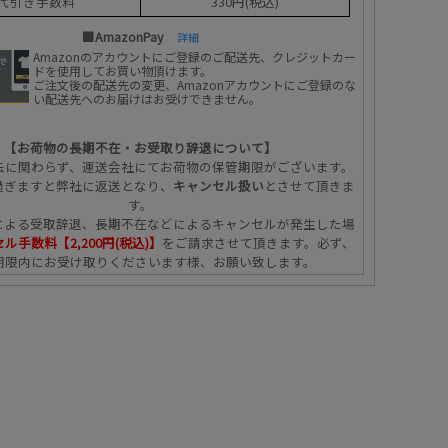
代引き手数料
330円(税込)
■AmazonPay
詳細
Amazonのアカウントにご登録のご配送先、クレジットカー
ドを使用してお買い物頂けます。
ご注文後の配送先の変更、Amazonアカウントにご登録のな
い配送先へのお届けはお受けできません。
【お荷物の長期不在・お受取り辞退について】
法に関わらず、運送会社にてお荷物の保管期限がございます。
過ぎますと弊社に返送となり、
キャンセル扱い
とさせて頂きま
す。
による受取辞退、長期不在などによるキャンセルが発生した場
ル手数料【2,200円(税込)】
をご請求させて頂きます。必ず、
期限内にお受け取りくださいます様、お願い致します。