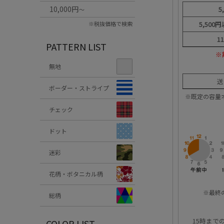
10,000円
5
～
※税抜価格で検索
5,500
1
PATTERN LIST
※
無地
送
ボーダー・ストライプ
※既定の容量
チェック
ドット
迷彩
花柄・ボタニカル柄
※最終
総柄
15時まで
COLOR LIST