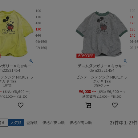
100
100
110
110
120
120
130
130
140
140
01(150)
01(1
02(160)
02(1
ンガリー×ミッキー
デニムダンガリー×ミッキー
m22521454
dem22521454
ンジク MICKEY ラ
ビンテージテンジク MICKEY ラ
クガキ TEE
クガキ TEE
10Y黄
3GRグレー
～
¥
6,000
～
(
¥
6,600
～
(
¥
6,600
～
税込:
税込:
)
)
格
通常価格
¥
15,000
～
¥
18,500
¥
15,000
～
¥
18,500
27
件中
1
-
27
件
替え
人気順
登録順
価格が安い順
価格が高い順