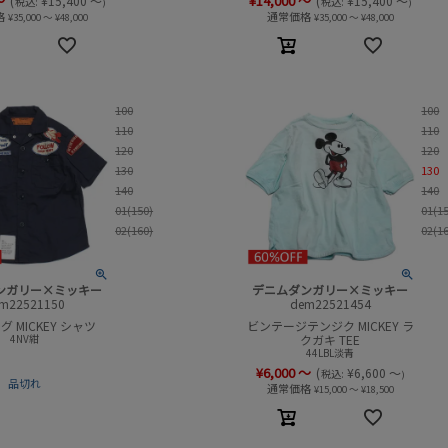
～
¥
14,000
～
(
¥
15,400
～
(
¥
15,400
～
税込:
税込:
)
)
格
通常価格
¥
35,000
～
¥
48,000
¥
35,000
～
¥
48,000
100
100
110
110
120
120
130
130
140
140
01(150)
01(1
02(160)
02(1
ンガリー×ミッキー
デニムダンガリー×ミッキー
m22521150
dem22521454
 MICKEY シャツ
ビンテージテンジク MICKEY ラ
4NV紺
クガキ TEE
44LBL淡青
¥
6,000
～
(
¥
6,600
～
税込:
)
品切れ
通常価格
¥
15,000
～
¥
18,500