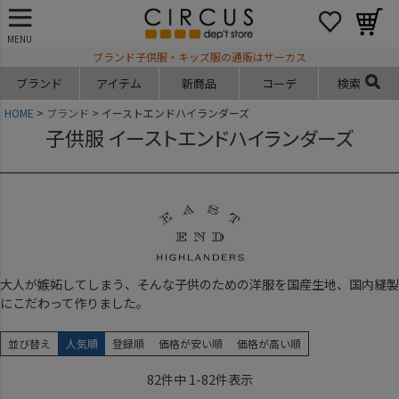
MENU
ブランド子供服・キッズ服の通販はサーカス
ブランド
アイテム
新商品
コーデ
検索
HOME
ブランド
イーストエンドハイランダーズ
子供服 イーストエンドハイランダーズ
大人が嫉妬してしまう、そんな子供のための洋服を国産生地、国内縫製
にこだわって作りました。
並び替え
人気順
登録順
価格が安い順
価格が高い順
82
件中
1
-
82
件表示