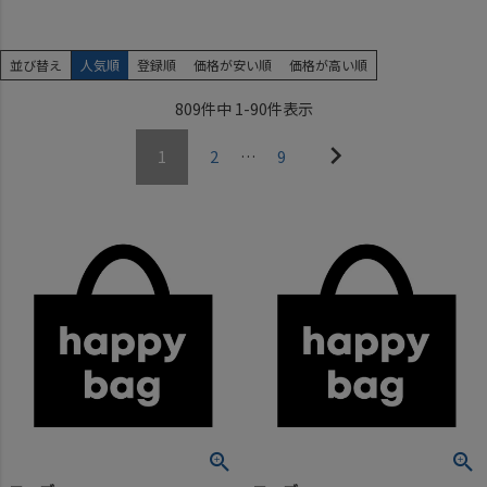
並び替え
人気順
登録順
価格が安い順
価格が高い順
809
件中
1
-
90
件表示
1
2
…
9