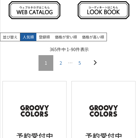
並び替え
人気順
登録順
価格が安い順
価格が高い順
365
件中
1
-
90
件表示
1
2
…
5