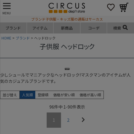
MENU
ブランド子供服・キッズ服の通販はサーカス
ブランド
アイテム
新商品
コーデ
検索
HOME
ブランド
ヘッドロック
子供服 ヘッドロック
少しシュールでマニアックなヘッドロック!マスクマンのアイテムが人
気のカジュアルブランドです。
並び替え
人気順
登録順
価格が安い順
価格が高い順
96
件中
1
-
90
件表示
1
2