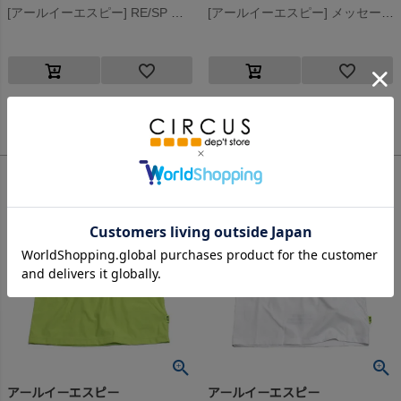
[アールイーエスピー] RE/SP ワンポイント ロングTシャツ ライム
[アールイーエスピー] メッセージTee ブラック
8,800
4,950
定価
¥
定価
¥
のところ
のところ
3,520
1,980
当店特別価格
¥
当店特別価格
¥
税込
税込
アールイーエスピー
アールイーエスピー