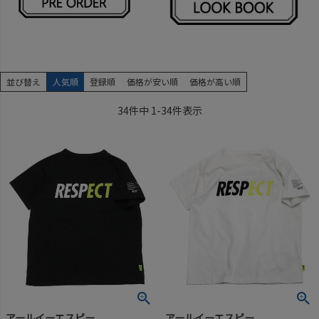
並び替え
人気順
登録順
価格が安い順
価格が高い順
34
件中
1
-
34
件表示
アールイーエスピー
アールイーエスピー