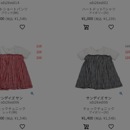
sds26es014
sds26es002
トショートパンツ
ハートドットTシャツ
ブラック(BK)
アイボリー(IV)
400
¥
1,000
(
¥
1,540
(
¥
1,100
税込:
税込:
)
)
110
11
120
12
130
13
サンデイズ サン
サンデイズ サン
sds26es006
sds26es006
ェックチュニック
チェックチュニック
レッド(RR)
アイボリー(IV)
400
¥
1,400
(
¥
1,540
(
¥
1,540
税込:
税込:
)
)