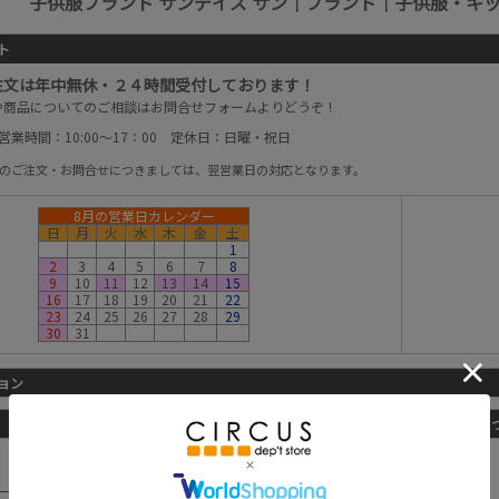
子供服ブランド サンデイズ サン｜ブランド｜子供服・キ
ト
注文は年中無休・２４時間受付しております！
や商品についてのご相談はお問合せフォームよりどうぞ！
営業時間：10:00～17：00 定休日：日曜・祝日
以降のご注文・お問合せにつきましては、翌営業日の対応となります。
8月の営業日カレンダー
日
月
火
水
木
金
土
1
2
3
4
5
6
7
8
9
10
11
12
13
14
15
16
17
18
19
20
21
22
23
24
25
26
27
28
29
30
31
ョン
詳しくはこちらから
お支払方法に
■宅配便
※佐川急便
-配送料金一覧-