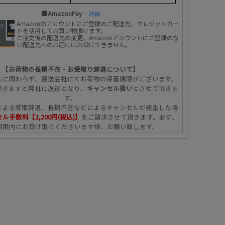
■AmazonPay
詳細
Amazonのアカウントにご登録のご配送先、クレジットカー
ドを使用してお買い物頂けます。
ご注文後の配送先の変更、Amazonアカウントにご登録のな
い配送先へのお届けはお受けできません。
【お荷物の長期不在・お受取り辞退について】
法に関わらず、運送会社にてお荷物の保管期限がございます。
過ぎますと弊社に返送となり、
キャンセル扱い
とさせて頂きま
す。
による受取辞退、長期不在などによるキャンセルが発生した場
ル手数料【2,200円(税込)】
をご請求させて頂きます。必ず、
期限内にお受け取りくださいます様、お願い致します。