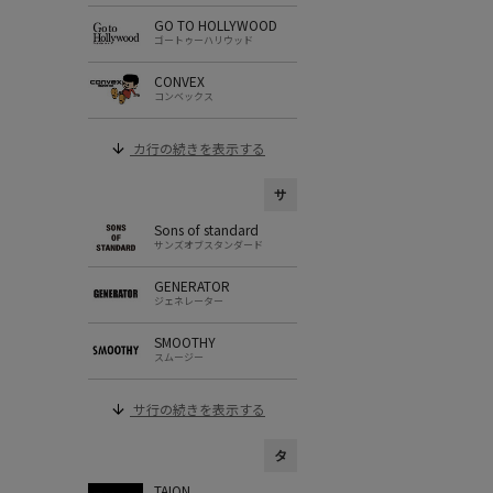
GO TO HOLLYWOOD
ゴートゥーハリウッド
CONVEX
コンベックス
カ行の続きを表示する
サ
Sons of standard
サンズオブスタンダード
GENERATOR
ジェネレーター
SMOOTHY
スムージー
サ行の続きを表示する
タ
TAION