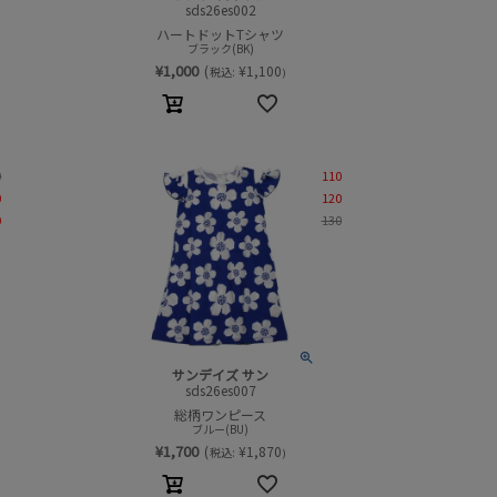
sds26es002
ハートドットTシャツ
ブラック(BK)
¥
1,000
(
¥
1,100
税込:
)
0
110
0
120
0
130
サンデイズ サン
sds26es007
総柄ワンピース
ブルー(BU)
¥
1,700
(
¥
1,870
税込:
)