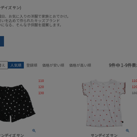
サンデイズ サン)
曜日、お気に入りの洋服で家族とおでかけ。
思いを込めて作られたキッズブランド
いになる、そんな子供服を提案します。
earch
サン
ブランド
アイテム
9
件中
1
-
9
件表
替え
人気順
登録順
価格が安い順
価格が高い順
サイズ
性別
110
11
販売中／予約受付中
カラー
120
12
130
13
セール商品
セール率
検索
サンデイズ サン
サンデイズ サン