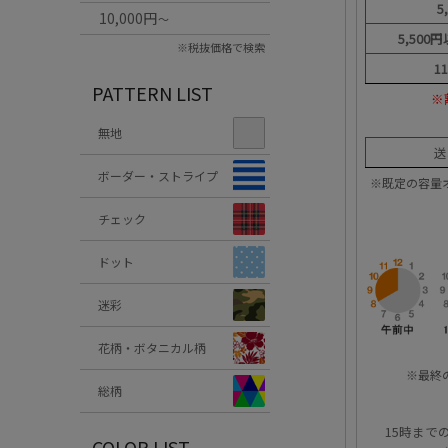
5
10,000円
～
5,500
※税抜価格で検索
1
PATTERN LIST
※
無地
送
ボーダー・ストライプ
※既定の容量
チェック
ドット
迷彩
花柄・ボタニカル柄
※最終
総柄
15時まで
COLOR LIST