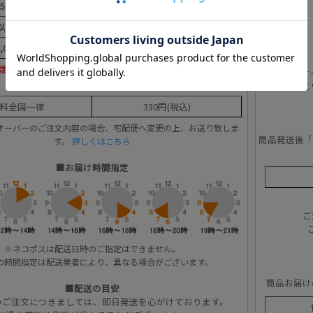
,500円未満
送料
770円
(税込)
円以上11,000円未満
送料
330円
(税込)
1,000円以上
送料
無料
離島・一部地域は別途追加送料が発生いたします。
※当サ
■ネコポス（クロネコヤマト便）
本人認証時に
料全国一律
330円(税込)
オーバーのご注文内容の場合、宅配便へ変更の上、お送り致しま
商品発送後「
す。
詳しくはこちら
■お届け時間指定
ご
※ネコポスは配送日時のご指定はできません。
の時間指定は配送業者により、異なる場合がございます。
商品お届け
■配送の目安
のご注文につきましては、即日発送を心がけております。