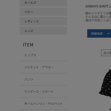
ガールズ
SUNDAYS SUN(
ベビー
陽のふりそそぐ日
そんな日に着たい
毎日が元気いっぱ
レディース
メンズ
Item S
詳細検索
サンデイズ 
ITEM
並び
トップス
ジャケット・アウター
パンツ
ワンピース・スカート
オールインワン・サロペット