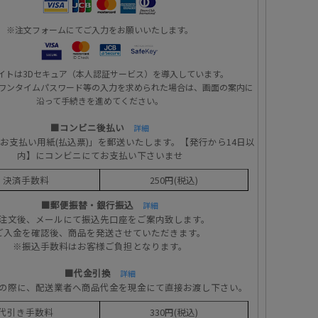
※注文フォームにてご入力をお願いいたします。
イトは3Dセキュア（本人認証サービス）を導入しています。
ワンタイムパスワード等の入力を求められた場合は、画面の案内に
沿って手続きを進めてください。
■コンビニ後払い
詳細
お支払い用紙(払込票)」を郵送いたします。【発行から14日以
内】にコンビニにてお支払い下さいませ
決済手数料
250円(税込)
■郵便振替・銀行振込
詳細
注文後、メールにて振込先口座をご案内致します。
ご入金を確認後、商品を発送させていただきます。
※振込手数料はお客様ご負担となります。
■代金引換
詳細
の際に、配送業者へ商品代金を現金にて直接お渡し下さい。
代引き手数料
330円(税込)