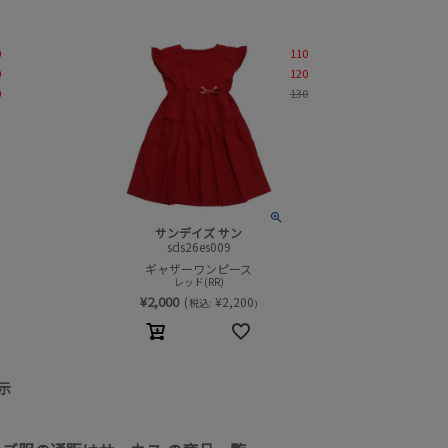
0
110
0
120
0
130
サンデイズ サン
sds26es009
ギャザーワンピース
レッド(RR)
¥
2,000
(
¥
2,200
税込:
)
示