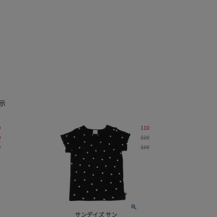
示
価格
0
110
柄
0
120
0
130
並び順
サンデイズ サン