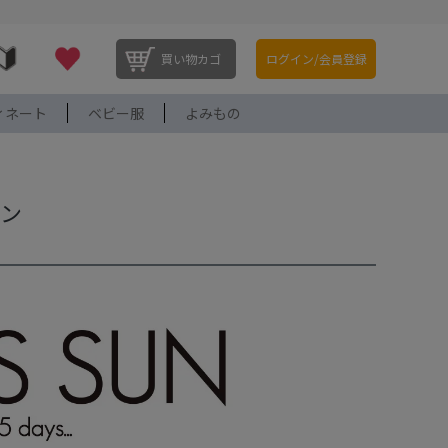
買い物カゴ
ログイン/会員登録
ィネート
ベビー服
よみもの
サン