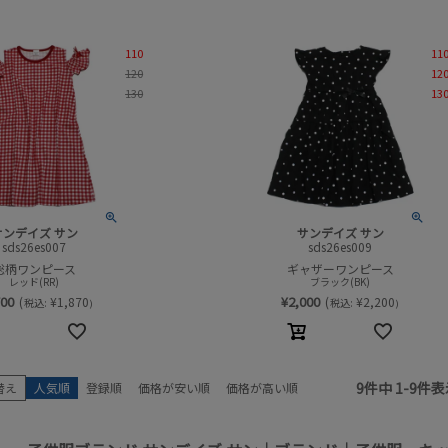
110
11
120
12
130
13
サンデイズ サン
サンデイズ サン
sds26es007
sds26es009
総柄ワンピース
ギャザーワンピース
レッド(RR)
ブラック(BK)
700
¥
2,000
(
¥
1,870
(
¥
2,200
税込:
税込:
)
)
9
件中
1
-
9
件表
替え
人気順
登録順
価格が安い順
価格が高い順