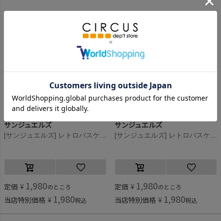
サンジュエルズ
サンジュエルズ
[サンジュエルズ] レトロバスケット SMALL BLACK ブラック(102)
[サンジュエルズ] レトロバスケット SMALL CREAM クリーム(105)
1,980
1,980
定価
¥
定価
¥
のところ
のところ
1,980
1,980
当店特別価格
¥
当店特別価格
¥
税込
税込