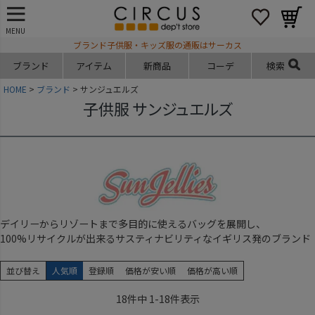
MENU
ブランド子供服・キッズ服の通販はサーカス
ブランド
アイテム
新商品
コーデ
検索
HOME
ブランド
サンジュエルズ
子供服 サンジュエルズ
デイリーからリゾートまで多目的に使えるバッグを展開し、
100%リサイクルが出来るサスティナビリティなイギリス発のブランド
並び替え
人気順
登録順
価格が安い順
価格が高い順
18
件中
1
-
18
件表示