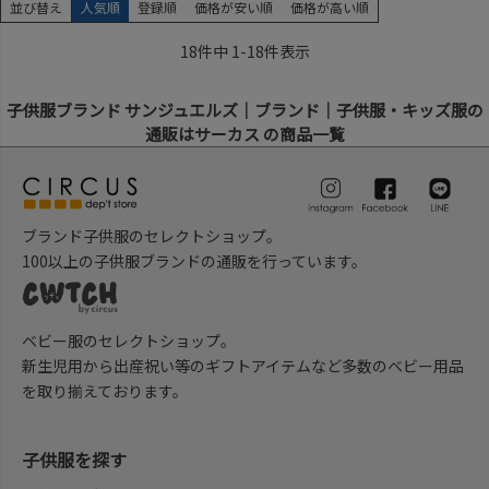
並び替え
人気順
登録順
価格が安い順
価格が高い順
18
件中
1
-
18
件表示
子供服ブランド サンジュエルズ｜ブランド｜子供服・キッズ服の
通販はサーカス の商品一覧
ブランド子供服のセレクトショップ。
100以上の子供服ブランドの通販を行っています。
ベビー服のセレクトショップ。
新生児用から出産祝い等のギフトアイテムなど多数のベビー用品
を取り揃えております。
子供服を探す