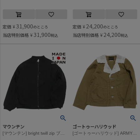
31,900
24,200
定価
¥
定価
¥
のところ
のところ
31,900
24,200
当店特別価格
¥
当店特別価格
¥
税込
税込
マウンテン
ゴートゥーハリウッド
[マウンテン] bright twill zip ブルゾン ブラック
[ゴートゥーハリウッド] ARMY ヘリンボン JK 16BEベージュ