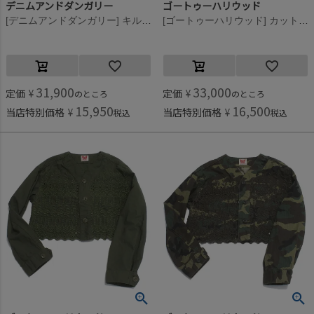
デニムアンドダンガリー
ゴートゥーハリウッド
[デニムアンドダンガリー] キルティング インナー リバーシブル JK 9KHカーキ
[ゴートゥーハリウッド] カットワーク ファティーグ ショートJK 29LKH淡カーキ
31,900
33,000
定価
¥
定価
¥
のところ
のところ
15,950
16,500
当店特別価格
¥
当店特別価格
¥
税込
税込