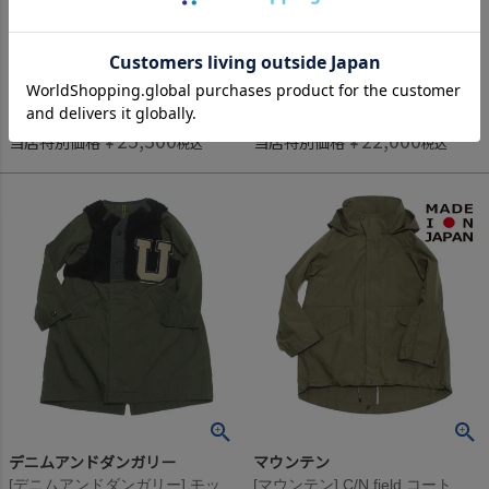
50,600
44,000
定価
¥
定価
¥
のところ
のところ
25,300
22,000
当店特別価格
¥
当店特別価格
¥
税込
税込
デニムアンドダンガリー
マウンテン
[デニムアンドダンガリー] モッズ リメイク JK 9KHカーキ
[マウンテン] C/N field コート カーキ