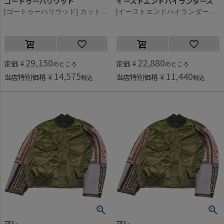
ゴートゥーハリウッド
イーストエンドハイランダーズ
[ゴートゥーハリウッド] カットワーク ファティーグ ショートJK 9KHカーキ
[イーストエンドハイランダーズ] モッズコート オリーブグリーン(OGR)
29,150
22,880
定価
¥
定価
¥
のところ
のところ
14,575
11,440
当店特別価格
¥
当店特別価格
¥
税込
税込
マレ
マレ