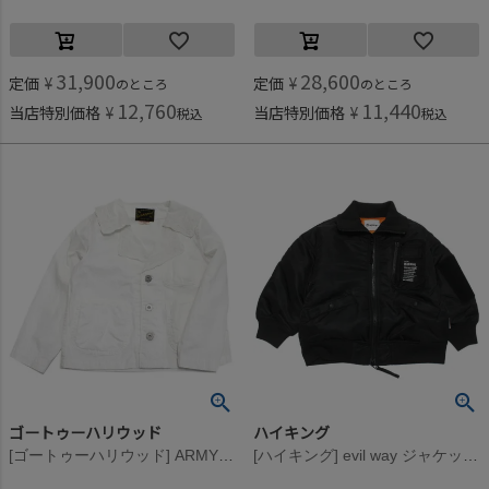
31,900
28,600
定価
¥
定価
¥
のところ
のところ
12,760
11,440
当店特別価格
¥
当店特別価格
¥
税込
税込
ゴートゥーハリウッド
ハイキング
[ゴートゥーハリウッド] ARMY ヘリンボン JK 1W白
[ハイキング] evil way ジャケット ブラック