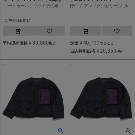
[ゴートゥーハリウッド予約専用] リップ リーフカモ ファティーグ JK【8月入荷予定】 9KHカーキ
[デニムアンドダンガリー] キルティング インナー リバーシブル JK 4NV紺
ご予約対象商品
30,800
40,700
予約販売価格
¥
定価
¥
税込
のところ
20,350
当店特別価格
¥
税込