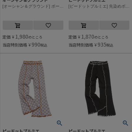
オーシャン＆グラウンド
ピードットプルミエ
[オーシャン＆グラウンド] ボーダーサイクルショーツ ネイビー(NV)
[ピードットプルミエ] 先染めボーダーワッフルメロウパンツ アイボリー(IV)
1,980
1,870
定価
¥
定価
¥
のところ
のところ
990
935
当店特別価格
¥
当店特別価格
¥
税込
税込
ピードットプルミエ
ピードットプルミエ