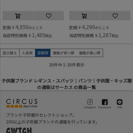
4,950
4,290
定価
¥
定価
¥
のところ
のところ
1,485
1,287
当店特別価格
¥
当店特別価格
¥
税込
税込
並び替え
人気順
登録順
価格が安い順
価格が高い順
30
件中
1
-
30
件表示
子供服ブランド レギンス・スパッツ｜パンツ｜子供服・キッズ服
の通販はサーカス の商品一覧
ブランド子供服のセレクトショップ。
100以上の子供服ブランドの通販を行っています。