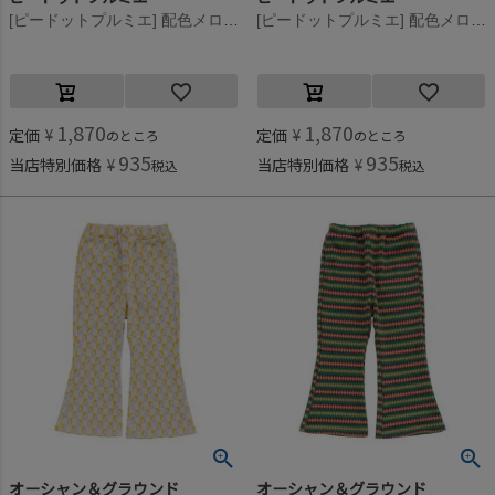
[ピードットプルミエ] 配色メロウのストレッチリブフレアパンツ ラベンダー(LV)
[ピードットプルミエ] 配色メロウのストレッチリブフレアパンツ ブラック(BK)
1,870
1,870
定価
¥
定価
¥
のところ
のところ
935
935
当店特別価格
¥
当店特別価格
¥
税込
税込
オーシャン＆グラウンド
オーシャン＆グラウンド