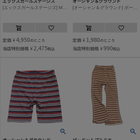
エックスガールステージズ
オーシャン＆グラウンド
[エックスガールステージズ] MIXロゴ5分丈レギンス L・ブルー(56)
[オーシャン＆グラウンド] ボーダーサイクルショーツ オレンジ(OR)
4,950
1,980
定価
¥
定価
¥
のところ
のところ
2,475
990
当店特別価格
¥
当店特別価格
¥
税込
税込