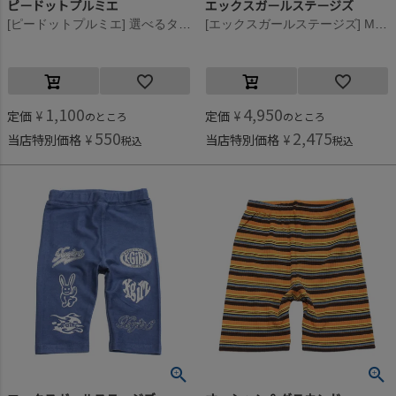
ピードットプルミエ
エックスガールステージズ
[ピードットプルミエ] 選べるタイプイロチ買いしたいハーフスパッツ ブラック(BK)
[エックスガールステージズ] MIXロゴ5分丈レギンス クロ(80)
1,100
4,950
定価
¥
定価
¥
のところ
のところ
550
2,475
当店特別価格
¥
当店特別価格
¥
税込
税込