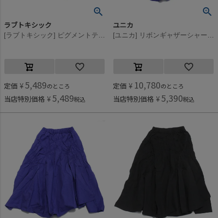
ラブトキシック
ユニカ
[ラブトキシック] ピグメントティアードセットアップ ブルー(51)
[ユニカ] リボンギャザーシャーリングスカート ブルー(7)
5,489
10,780
定価
¥
定価
¥
のところ
のところ
5,489
5,390
当店特別価格
¥
当店特別価格
¥
税込
税込