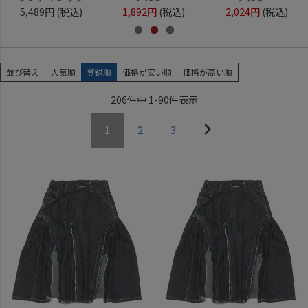
5,489円
(税込)
1,892円
(税込)
2,024円
(税込)
並び替え
人気順
登録順
価格が安い順
価格が高い順
206
件中
1
-
90
件表示
1
2
3