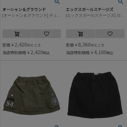
オーシャン＆グラウンド
エックスガールステージズ
[オーシャン＆グラウンド] チュールフリル飾りスカート ブラウン(BR)
[エックスガールステージズ] ロゴ刺しゅう カーゴスカート クロ(80)
2,420
8,360
定価
¥
定価
¥
のところ
のところ
2,420
4,180
当店特別価格
¥
当店特別価格
¥
税込
税込