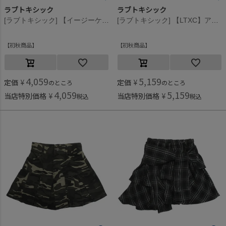
ラブトキシック
ラブトキシック
[ラブトキシック] 【イージーケア】ベルト付プリーツスカート クロ(80)
[ラブトキシック] 【LTXC】アソートボックスプリーツスカート グレー(82)
初秋商品
初秋商品
4,059
5,159
定価
¥
定価
¥
のところ
のところ
4,059
5,159
当店特別価格
¥
当店特別価格
¥
税込
税込