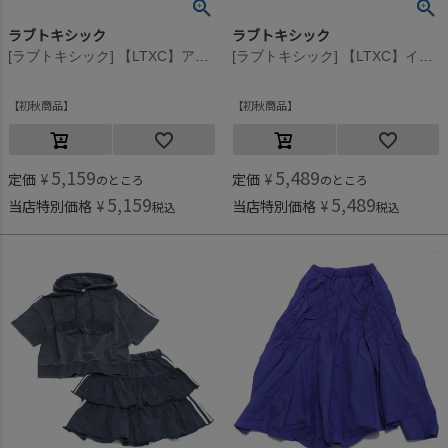
ラブトキシック
ラブトキシック
[ラブトキシック] 【LTXC】アソートボックスプリーツスカート カーキ(41)
[ラブトキシック] 【LTXC】イレヘム腰巻き風チェックキュロット クロ(80)
初秋商品
初秋商品
5,159
5,489
定価
¥
定価
¥
のところ
のところ
5,159
5,489
当店特別価格
¥
当店特別価格
¥
税込
税込