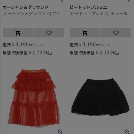
オーシャン＆グラウンド
ピードットプルミエ
[オーシャン＆グラウンド] フリルデニムミニスカート ナチュラルフェード(NF)
[ピードットプルミエ] チュール3WAYオーバーレイヤードスカート オフホワイト(OW)
3,190
3,190
定価
¥
定価
¥
のところ
のところ
1,595
3,190
当店特別価格
¥
当店特別価格
¥
税込
税込