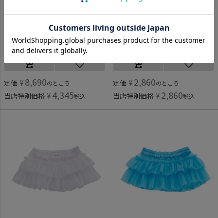
ユニカ
オーシャン＆グラウンド
[ユニカ] リボンギャザーシャーリングスカート ブラック(4)
[オーシャン＆グラウンド] チュールフリル飾りスカート ホワイト(WH)
8,690
2,860
定価
¥
定価
¥
のところ
のところ
4,345
2,860
当店特別価格
¥
当店特別価格
¥
税込
税込