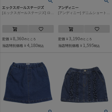
エックスガールステージズ
アンディニー
[エックスガールステージズ] ロゴ刺しゅう カーゴスカート カーキ(41)
[アンディニー] デニムショートスカート ブラック(BK)
8,360
3,190
定価
¥
定価
¥
のところ
のところ
4,180
1,595
当店特別価格
¥
当店特別価格
¥
税込
税込