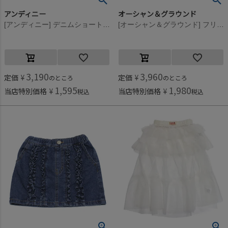
アンディニー
オーシャン＆グラウンド
[アンディニー] デニムショートスカート ブルー(BL)
[オーシャン＆グラウンド] フリルデニムミニスカート ナチュラルフェード(NF)
3,190
3,960
定価
¥
定価
¥
のところ
のところ
1,595
1,980
当店特別価格
¥
当店特別価格
¥
税込
税込