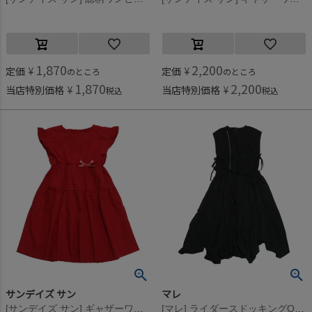
1,870
2,200
定価
¥
定価
¥
のところ
のところ
1,870
2,200
当店特別価格
¥
当店特別価格
¥
税込
税込
サンデイズ サン
マレ
[サンデイズ サン] ギャザーワンピース レッド(RR)
[マレ] ライダースドッキングOP ブラック(2)