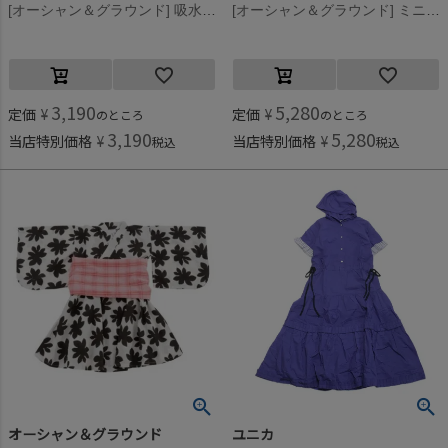
[オーシャン＆グラウンド] 吸水速乾フリルノースリーブワンピース キャメル(CA)
[オーシャン＆グラウンド] ミニ丈浴衣ワンピース 花柄(FL)
3,190
5,280
定価
¥
定価
¥
のところ
のところ
3,190
5,280
当店特別価格
¥
当店特別価格
¥
税込
税込
オーシャン＆グラウンド
ユニカ