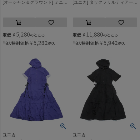
[オーシャン＆グラウンド] ミニ丈浴衣ワンピース ブラック(BK)
[ユニカ] タックフリルティアードワンピース ブルー(7)
5,280
11,880
定価
¥
定価
¥
のところ
のところ
5,280
5,940
当店特別価格
¥
当店特別価格
¥
税込
税込
ユニカ
ユニカ