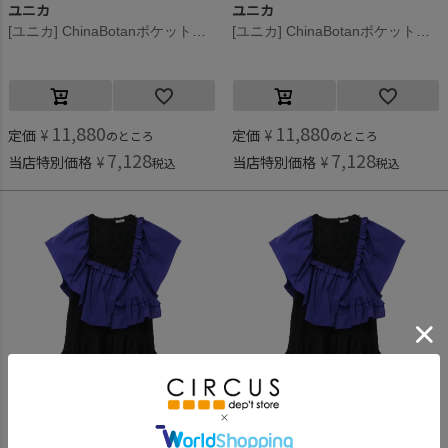
ユニカ
ユニカ
[ユニカ] ChinaBotanポケットワンピース ブラック(4)
[ユニカ] ChinaBotanポケットワンピース オフホワイト(2)
11,880
11,880
定価
¥
定価
¥
のところ
のところ
7,128
7,128
当店特別価格
¥
当店特別価格
¥
税込
税込