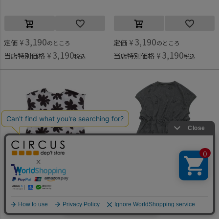
3,190
3,190
定価
¥
定価
¥
のところ
のところ
3,190
3,190
当店特別価格
¥
当店特別価格
¥
税込
税込
オーシャン＆グラウンド
ミチリコ
何かお探しですか？
[オーシャン＆グラウンド] アイランドワンピース ブラック(BK)
[ミチリコ] My favorite day knitted ワンピース 杢グレー