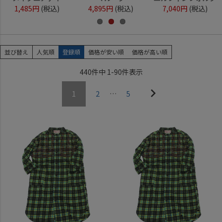
1,485円
(税込)
4,895円
(税込)
7,040円
(税込)
並び替え
人気順
登録順
価格が安い順
価格が高い順
440
件中
1
-
90
件表示
1
2
…
5