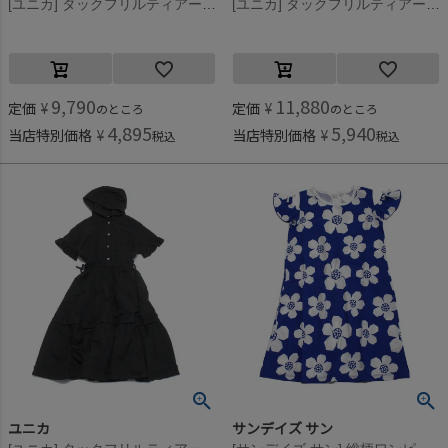
[ユニカ] タックフリルティアードワンピース ブルー(7)
[ユニカ] タックフリルティアードワンピース ブラック(4)
9,790
11,880
定価
¥
定価
¥
のところ
のところ
4,895
5,940
当店特別価格
¥
当店特別価格
¥
税込
税込
ユニカ
サンデイズ サン