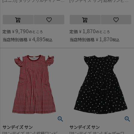
[ユニカ] タックフリルティアードワンピース ブラック(4)
[サンデイズ サン] 総柄ワンピース ブルー(BU)
9,790
1,870
定価
¥
定価
¥
のところ
のところ
4,895
1,870
当店特別価格
¥
当店特別価格
¥
税込
税込
サンデイズ サン
サンデイズ サン
[サンデイズ サン] 総柄ワンピース レッド(RR)
[サンデイズ サン] ギャザーワンピース ブラック(BK)