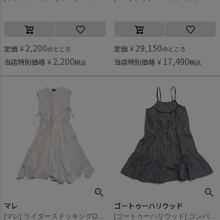
2,200
29,150
定価
¥
定価
¥
のところ
のところ
2,200
17,490
当店特別価格
¥
当店特別価格
¥
税込
税込
マレ
ゴートゥーハリウッド
[マレ] ライダースドッキングOP ホワイト(1)
[ゴートゥーハリウッド] コンパクトチェックポプリン OP 17CGRチャコール