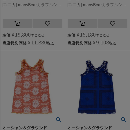
[ユニカ] manyBearカラフルシャツワンピース オフホワイト(2)
[ユニカ] manyBearカラフルシャツワンピース オフホワイト(2)
19,800
15,180
定価
¥
定価
¥
のところ
のところ
11,880
9,108
当店特別価格
¥
当店特別価格
¥
税込
税込
オーシャン＆グラウンド
オーシャン＆グラウンド