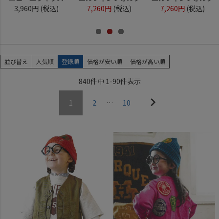
3,960円
(税込)
7,260円
(税込)
7,260円
(税込)
並び替え
人気順
登録順
価格が安い順
価格が高い順
840
件中
1
-
90
件表示
1
2
…
10