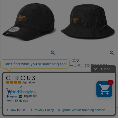
ニューエラ
ニューエラ
[ニューエラ] 【OUTDOOR】 49FORTY DC CORDURA CHAMBRAY CAP ブラック
[ニューエラ] 【OUTDOOR】 DC CORDURA CHAMBRAY BUCKET HAT ブラック
4,840
5,500
定価
¥
定価
¥
のところ
のところ
4,840
5,500
当店特別価格
¥
当店特別価格
¥
税込
税込
何かお探しですか？