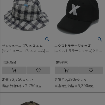
サンキューニ プリュス エム
エクストララージキッズ
[サンキューニ プリュス エム] gimgham Kids ハット ブラック
[エクストララージキッズ] Xモチーフキャップ クロ(80)
初秋商品
初秋商品
2,750
5,390
定価
¥
定価
¥
のところ
のところ
2,750
5,390
当店特別価格
¥
当店特別価格
¥
税込
税込