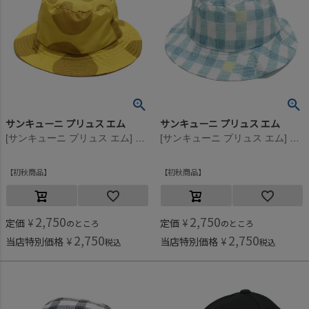
サンキューニ プリュス エム
サンキューニ プリュス エム
[サンキューニ プリュス エム] maru kids ハット イエロー
[サンキューニ プリュス エム] gimgham Kids ハット M.ブルー
初秋商品
初秋商品
2,750
2,750
定価
¥
定価
¥
のところ
のところ
2,750
2,750
当店特別価格
¥
当店特別価格
¥
税込
税込