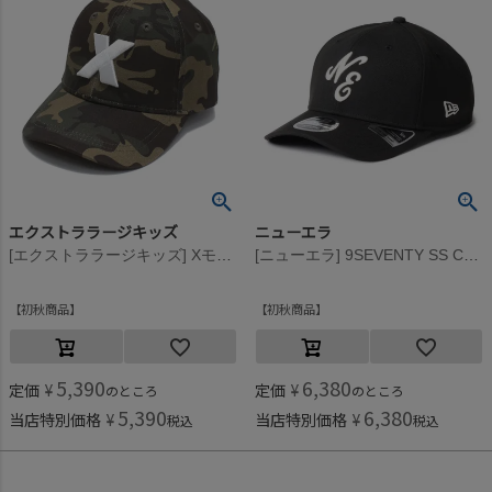
エクストララージキッズ
ニューエラ
[エクストララージキッズ] Xモチーフキャップ カーキ(41)
[ニューエラ] 9SEVENTY SS CLNE CAP ブラック
初秋商品
初秋商品
5,390
6,380
定価
¥
定価
¥
のところ
のところ
5,390
6,380
当店特別価格
¥
当店特別価格
¥
税込
税込