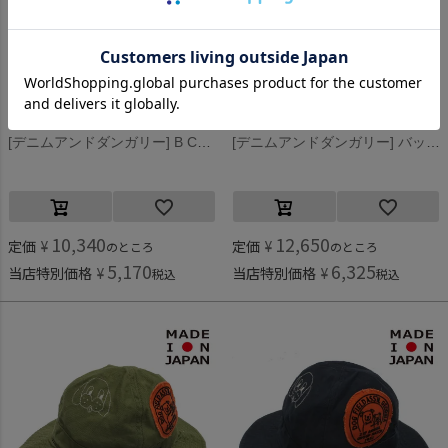
デニムアンドダンガリー
デニムアンドダンガリー
[デニムアンドダンガリー] B CAP 7BR茶
[デニムアンドダンガリー] バックサテン HAT 91CZYクレイジー
10,340
12,650
定価
¥
定価
¥
のところ
のところ
5,170
6,325
当店特別価格
¥
当店特別価格
¥
税込
税込