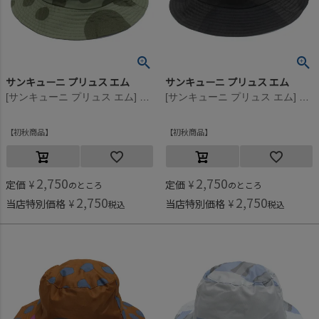
サンキューニ プリュス エム
サンキューニ プリュス エム
[サンキューニ プリュス エム] maru kids ハット カーキ
[サンキューニ プリュス エム] maru kids ハット ブラック
初秋商品
初秋商品
2,750
2,750
定価
¥
定価
¥
のところ
のところ
2,750
2,750
当店特別価格
¥
当店特別価格
¥
税込
税込