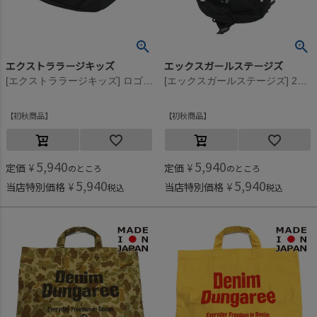
エクストララージキッズ
エックスガールステージズ
[エクストララージキッズ] ロゴショルダーバッグ クロ(80)
[エックスガールステージズ] 2WAYボディバッグ クロ(80)
初秋商品
初秋商品
5,940
5,940
定価
¥
定価
¥
のところ
のところ
5,940
5,940
当店特別価格
¥
当店特別価格
¥
税込
税込