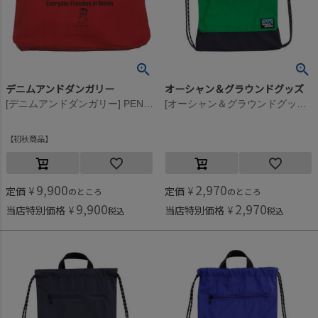
デニムアンドダンガリー
オーシャン＆グラウンドグッズ
[デニムアンドダンガリー] PENNIE トート BAG 5R赤
[オーシャン＆グラウンドグッズ] ZIPポケットナップサック グリーン(GR)
初秋商品
9,900
2,970
定価
¥
定価
¥
のところ
のところ
9,900
2,970
当店特別価格
¥
当店特別価格
¥
税込
税込