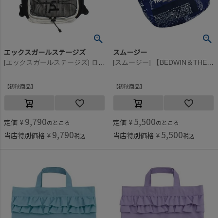
エックスガールステージズ
スムージー
[エックスガールステージズ] ロゴバックパック シロ(01)
[スムージー] 【BEDWIN＆THE HEARTBREAKERS】Bandana Baker バック(8L) ネイビー
初秋商品
初秋商品
9,790
5,500
定価
¥
定価
¥
のところ
のところ
9,790
5,500
当店特別価格
¥
当店特別価格
¥
税込
税込