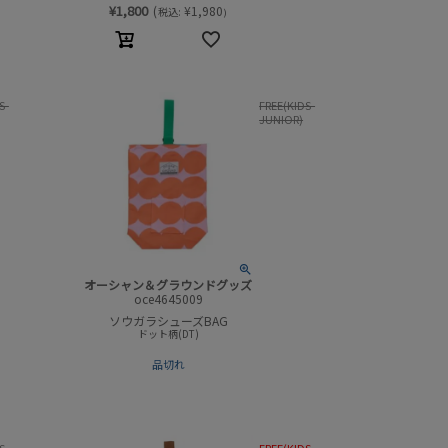
¥
1,800
(
¥
1,980
税込:
)
S-
FREE(KIDS-
JUNIOR)
オーシャン＆グラウンドグッズ
oce4645009
ソウガラシューズBAG
ドット柄(DT)
品切れ
S-
FREE(KIDS-