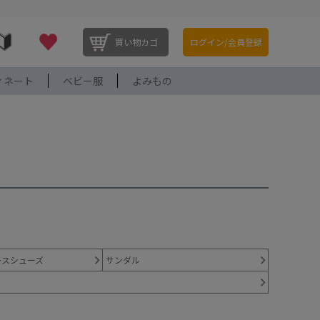
買い物カゴ
ログイン/会員登録
ィネート
ベビー服
よみもの
レスシューズ
サンダル