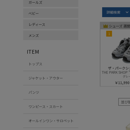
ガールズ
Item S
詳細検索
ベビー
シューズ
レディース
シューズ 週
1
メンズ
ITEM
トップス
ザ・パークシ
グレ
ジャケット・アウター
￥11,990
パンツ
並び
ワンピース・スカート
オールインワン・サロペット