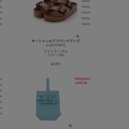
m
19cm
m
20cm
m
21cm
m
22cm
m
23cm
オーシャン＆グラウンドグッズ
oce1034001
ライトサンダル
ブラウン(BR)
品切れ
m
FREE(KIDS-
JUNIOR)
m
m
m
m
m
m