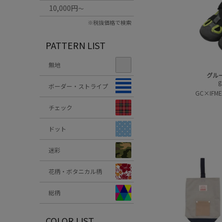
10,000円
～
※税抜価格で検索
PATTERN LIST
無地
グル
g
ボーダー・ストライプ
GC×IF
チェック
ドット
迷彩
花柄・ボタニカル柄
総柄
COLOR LIST