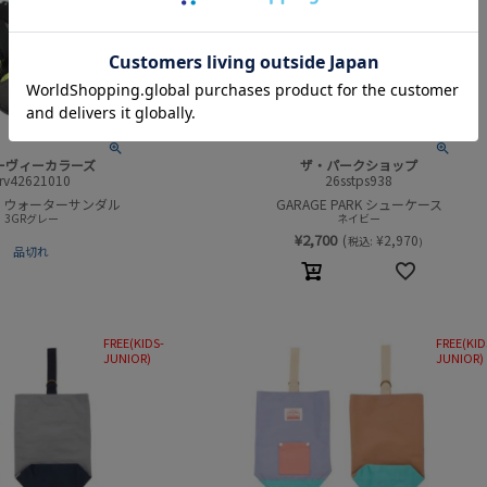
19cm
20cm
21cm
ーヴィーカラーズ
ザ・パークショップ
rv42621010
26sstps938
ME ウォーターサンダル
GARAGE PARK シューケース
3GRグレー
ネイビー
¥
2,700
(
¥
2,970
税込:
)
品切れ
FREE(KIDS-
FREE(KID
JUNIOR)
JUNIOR)