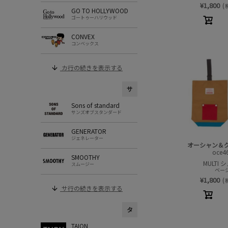
¥
1,800
(
GO TO HOLLYWOOD
ゴートゥーハリウッド
CONVEX
コンベックス
カ行の続きを表示する
サ
Sons of standard
サンズオブスタンダード
GENERATOR
ジェネレーター
オーシャン＆
oce4
SMOOTHY
MULTI 
スムージー
ベージ
¥
1,800
(
サ行の続きを表示する
タ
TAION