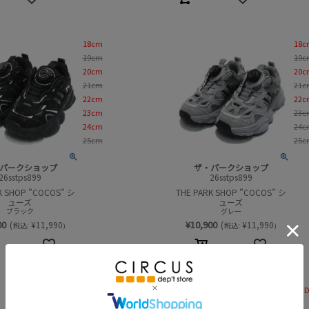
18cm
18c
19cm
19c
20cm
20c
21cm
21c
22cm
22c
23cm
23c
24cm
24c
25cm
25c
パークショップ
ザ・パークショップ
26sstps899
26sstps899
K SHOP ”COCOS” シ
THE PARK SHOP ”COCOS” シ
ューズ
ューズ
ブラック
グレー
00
¥
10,900
(
¥
11,990
(
¥
11,990
税込:
税込:
)
)
17cm
F(KI
18cm