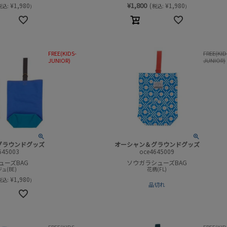
¥
1,800
¥
1,980
(
¥
1,980
税込:
税込:
)
)
FREE(KIDS-
FREE(KID
JUNIOR)
JUNIOR)
グラウンドグッズ
オーシャン＆グラウンドグッズ
645003
oce4645009
シューズBAG
ソウガラシューズBAG
ュ(BE)
花柄(FL)
¥
1,980
税込:
)
品切れ
FREE(KIDS-
FREE(KID