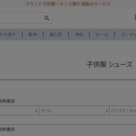
ブランド子供服・キッズ服の通販はサーカス
から探す
新作
再入荷
予約
セール
コーデ
子供服 シューズ
5
件表示
ブーツ
パンプス・ド
5
件表示