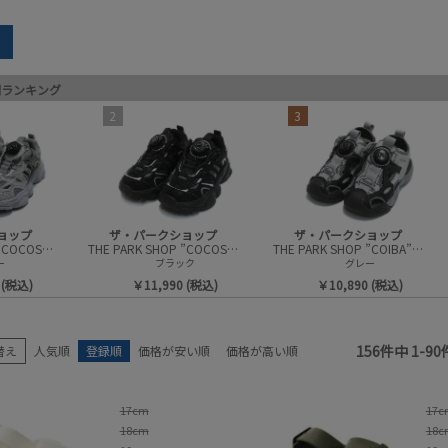
earch
間ランキング
ブランド
アイテム
2
3
サイズ
性別
販売中／予約受付中
カラー
セール商品
セール率
ョップ
ザ・パークショップ
ザ・パークショップ
THE PARK SHOP ”COCOS” シューズ
THE PARK SHOP ”COCOS” シューズ
THE PARK SHOP ”COIBA”サンダル
ー
ブラック
グレー
 (税込)
￥11,990 (税込)
￥10,890 (税込)
検索
156
件中
1
-
90
替え
人気順
登録順
価格が安い順
価格が高い順
17cm
17c
18cm
18c