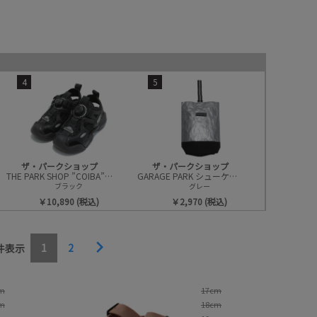
4
5
価格
柄
並び順
ザ・パークショップ
ザ・パークショップ
THE PARK SHOP ”COIBA”サンダル
GARAGE PARK シューケース
ブラック
グレー
￥10,890 (税込)
￥2,970 (税込)
1
2
件表示
m
17cm
m
18cm