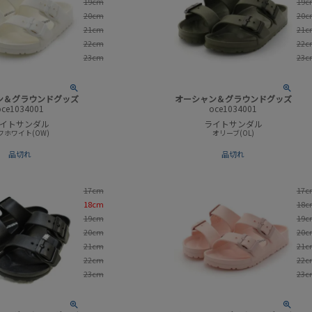
19cm
19c
20cm
20c
21cm
21c
22cm
22c
23cm
23c
ン＆グラウンドグッズ
オーシャン＆グラウンドグッズ
oce1034001
oce1034001
イトサンダル
ライトサンダル
フホワイト(OW)
オリーブ(OL)
品切れ
品切れ
17cm
17c
18cm
18c
19cm
19c
20cm
20c
21cm
21c
22cm
22c
23cm
23c