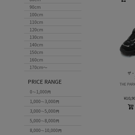
90cm
100cm
110cm
120cm
130cm
140cm
150cm
160cm
170cm〜
ザ・
PRICE RANGE
THE PAR
0
1,000
～
円
¥
10,9
1,000
3,000
～
円
3,000
5,000
～
円
5,000
8,000
～
円
8,000
10,000
～
円