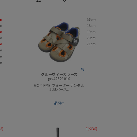
m
17cm
m
18cm
m
19cm
m
20cm
m
21cm
m
m
m
グルーヴィーカラーズ
grv42621010
GC×IFME ウォーターサンダル
16BEベージュ
品切れ
DS)
F(KIDS)