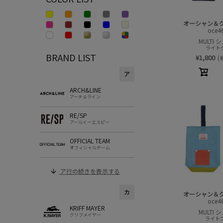
オーシャン＆
oce4
MULTI 
ライトグ
BRAND LIST
¥
1,800
(
ア
ARCH&LINE
アーチ＆ライン
RE/SP
アールイーエスピー
OFFICIAL TEAM
オフィシャルチーム
ア行の続きを表示する
カ
オーシャン＆
oce4
KRIFF MAYER
MULTI 
クリフメイヤー
ライトブ