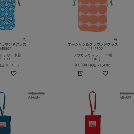
グラウンドグッズ
オーシャン＆グラウンドグッズ
645902
oce4645902
トラリー巾着
ソウガラカトラリー巾着
ー(FL)
ドット(DT)
¥
1,300
¥
1,430
(
¥
1,430
税込:
税込:
)
)
FREE(KIDS-
FREE(KID
ADULT)
ADULT)