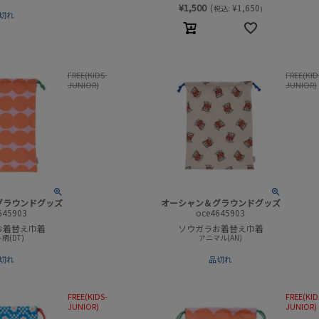
¥
1,500
(
¥
1,650
税込:
)
切れ
FREE(KIDS-
FREE(KID
JUNIOR)
JUNIOR)
グラウンドグッズ
オーシャン＆グラウンドグッズ
645903
oce4645903
お着替え巾着
ソウガラお着替え巾着
柄(DT)
アニマル(AN)
切れ
品切れ
FREE(KIDS-
FREE(KID
JUNIOR)
JUNIOR)