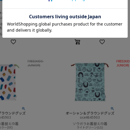
グラウンドグッズ
オーシャン＆グラウンドグッズ
645904
oce4645904
ラ給食巾着
ソウガラ給食巾着
(FL)
ドット柄(DT)
¥
1,200
¥
1,320
(
¥
1,320
税込:
税込:
)
)
FREE(KIDS-
FREE(KID
JUNIOR)
JUNIOR)
グラウンドグッズ
オーシャン＆グラウンドグッズ
645903
oce4645903
お着替え巾着
ソウガラお着替え巾着
ラー(XX)
ライトグリーン(LG)