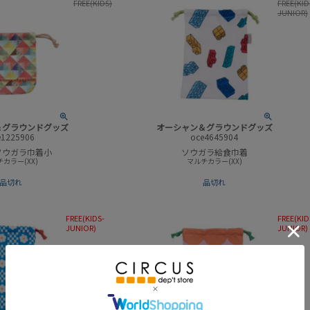
FREE(KIDS)
FREE(KID
JUNIOR)
＆グラウンドグッズ
オーシャン＆グラウンドグッズ
e1225906
oce4645904
’Sソウガラ巾着小
ソウガラ給食巾着
カラー(XX)
マルチカラー(XX)
品切れ
品切れ
FREE(KIDS-
FREE(KID
JUNIOR)
JUNIOR)