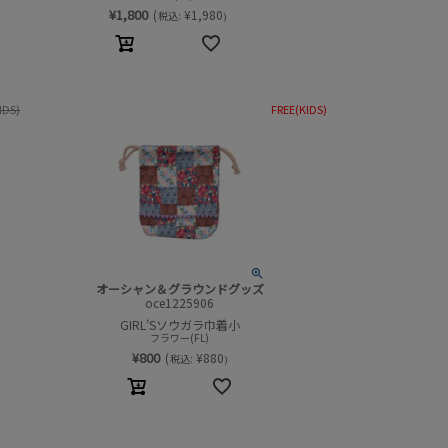
¥
1,800
(
¥
1,980
税込:
)
IDS)
FREE(KIDS)
オーシャン＆グラウンドグッズ
oce1225906
GIRL’Sソウガラ巾着小
フラワー(FL)
¥
800
(
¥
880
税込:
)