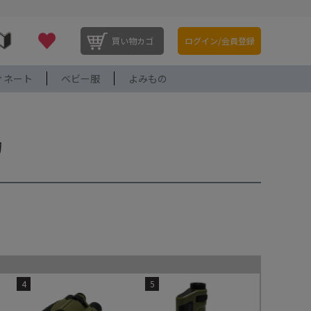
買い物カゴ
ログイン/会員登録
ィネート
ベビー服
よみもの
物
4
5
価格