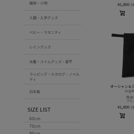
雑貨・小物
¥
1,800
(
入園・入学グッズ
ベビー・マタニティ
レイングッズ
水着・スイムグッズ・甚平
ラッピング・カタログ・ノベル
ティ
オーシャン＆
ocg4
日本製
防水
ブラッ
¥
1,800
(
SIZE LIST
60cm
70cm
80cm