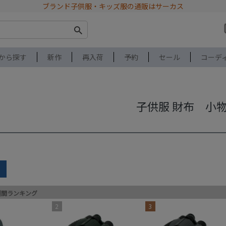
ブランド子供服・キッズ服の通販はサーカス
から探す
新作
再入荷
予約
セール
コーデ
子供服 財布 小
earch
ブランド
アイテム
週間ランキング
2
3
サイズ
性別