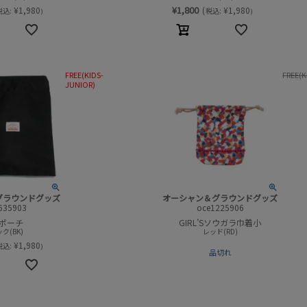
¥
1,800
¥
1,980
(
¥
1,980
税込:
税込:
)
)
FREE(KIDS-
FREE(K
JUNIOR)
グラウンドグッズ
オーシャン＆グラウンドグッズ
635903
oce1225906
ポーチ
GIRL’Sソウガラ巾着小
ク(BK)
レッド(RD)
¥
1,980
税込:
)
品切れ