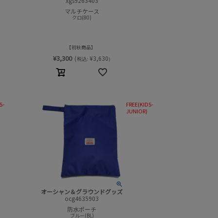
xgs9263403
マルチケース
クロ(80)
初秋商品
¥
3,300
(
¥
3,630
税込:
)
S-
FREE(KIDS-
JUNIOR)
オーシャン＆グラウンドグッズ
ocg4635903
防水ポーチ
ブルー(BL)