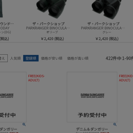
販売中／予約受付中
カラー
セール商品
セール率
オーシャン＆グラウンドグッズ
ザ・パークショップ
ザ・パークショップ
ODAY
PARKRANGER BINOCULARS(コンパクト双眼鏡)
PARKRANGER BINOCULARS(コンパクト双眼鏡)
ン(DG)
オリーブ
グレー
 (税込)
￥2,420 (税込)
￥2,420 (税込)
検索
422
件中
1
-
90
替え
人気順
登録順
価格が安い順
価格が高い順
FREE(KIDS-
FREE(KID
ADULT)
ADULT)
ダンガリー
デニム＆ダンガリー