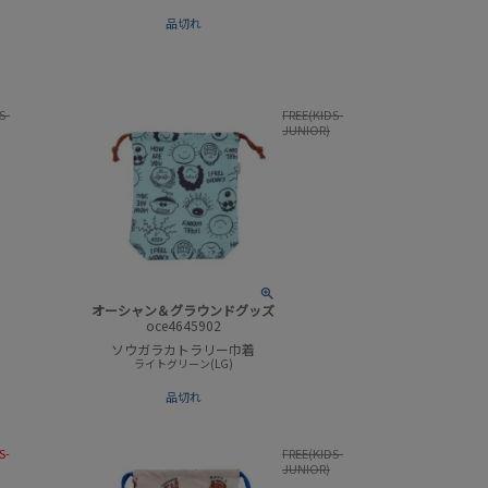
品切れ
S-
FREE(KIDS-
JUNIOR)
オーシャン＆グラウンドグッズ
oce4645902
ソウガラカトラリー巾着
ライトグリーン(LG)
品切れ
S-
FREE(KIDS-
JUNIOR)