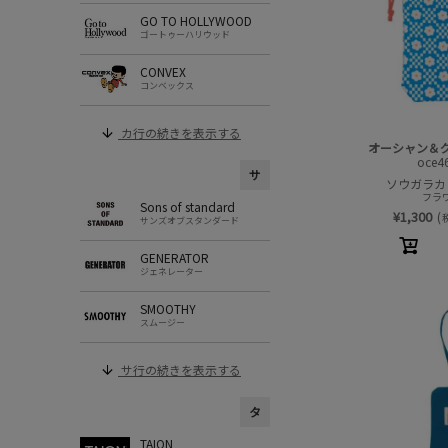
GO TO HOLLYWOOD
ゴートゥーハリウッド
CONVEX
コンベックス
カ行の続きを表示する
オーシャン＆
oce4
サ
ソウガラカ
フラワ
Sons of standard
¥
1,300
(
サンズオブスタンダード
GENERATOR
ジェネレーター
SMOOTHY
スムージー
サ行の続きを表示する
タ
TAION