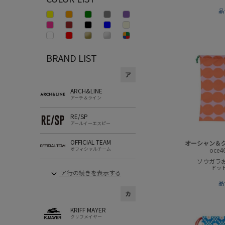
品
BRAND LIST
ア
ARCH&LINE
アーチ＆ライン
RE/SP
アールイーエスピー
OFFICIAL TEAM
オーシャン＆
oce4
オフィシャルチーム
ソウガラ
ドット
ア行の続きを表示する
品
カ
KRIFF MAYER
クリフメイヤー