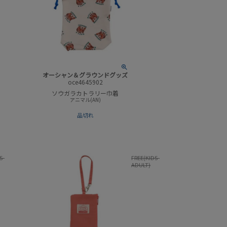
オーシャン＆グラウンドグッズ
oce4645902
ソウガラカトラリー巾着
アニマル(AN)
品切れ
S-
FREE(KIDS-
ADULT)