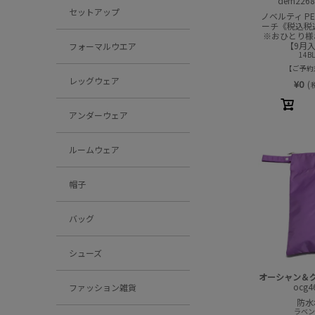
dem2268
セットアップ
ノベルティ PEN
ーチ《税込税込
※おひとり様
【9月
フォーマルウエア
14B
ご予約
レッグウェア
¥
0
(
アンダーウェア
ルームウェア
帽子
バッグ
シューズ
オーシャン＆
ocg4
ファッション雑貨
防水
ラベンダ