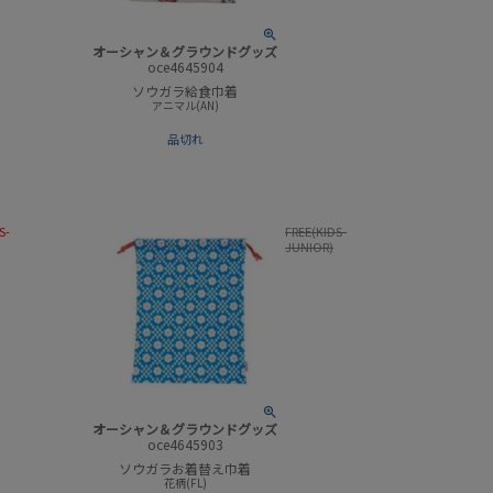
オーシャン＆グラウンドグッズ
oce4645904
ソウガラ給食巾着
アニマル(AN)
品切れ
S-
FREE(KIDS-
JUNIOR)
オーシャン＆グラウンドグッズ
oce4645903
ソウガラお着替え巾着
花柄(FL)