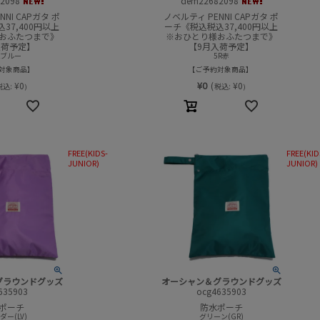
2098
dem22682098
NI CAPガタ ポ
ノベルティ PENNI CAPガタ ポ
37,400円以上
ーチ《税込税込37,400円以上
おふたつまで》
※おひとり様おふたつまで》
入荷予定】
【9月入荷予定】
Lブルー
5R赤
対象商品
ご予約対象商品
¥
0
¥
0
(
¥
0
税込:
税込:
)
)
FREE(KIDS-
FREE(KID
JUNIOR)
JUNIOR)
グラウンドグッズ
オーシャン＆グラウンドグッズ
635903
ocg4635903
ポーチ
防水ポーチ
ー(LV)
グリーン(GR)