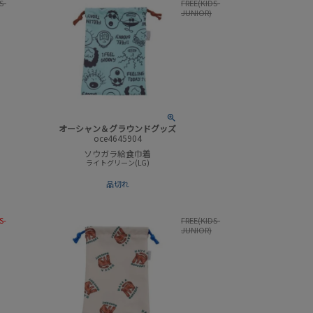
S-
FREE(KIDS-
JUNIOR)
オーシャン＆グラウンドグッズ
oce4645904
ソウガラ給食巾着
ライトグリーン(LG)
品切れ
S-
FREE(KIDS-
JUNIOR)