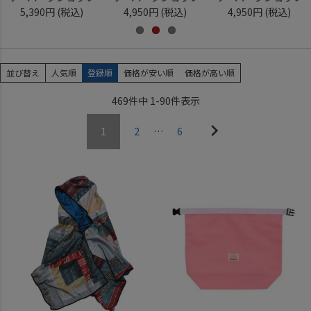
5,390円
(税込)
4,950円
(税込)
4,950円
(税込)
並び替え
人気順
登録順
価格が安い順
価格が高い順
469
件中
1
-
90
件表示
1
2
…
6