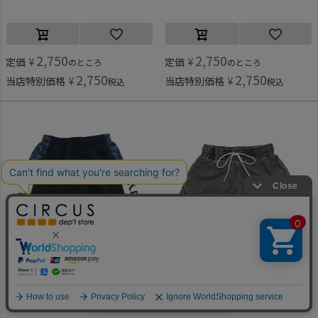
2,750
2,750
定価
¥
定価
¥
のところ
のところ
2,750
2,750
当店特別価格
¥
当店特別価格
¥
税込
税込
ラットエフェクト
ラブトキシック
何かお探しですか？
[ラットエフェクト] 脇切替スイムショートパンツ ネイビー
[ラブトキシック] 【LTXC/冷感/UV/撥水】水陸両用パンツ グレー(82)