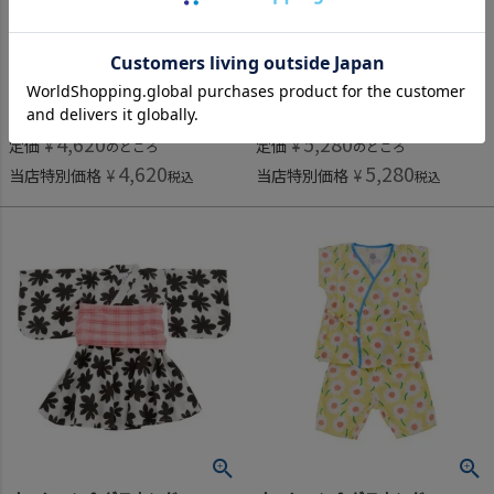
オーシャン＆グラウンド
オーシャン＆グラウンド
[オーシャン＆グラウンド] フリルショルダーラッシュワンピース水着 ハート(HT)
[オーシャン＆グラウンド] ミニ丈浴衣ワンピース 花柄(FL)
4,620
5,280
定価
¥
定価
¥
のところ
のところ
4,620
5,280
当店特別価格
¥
当店特別価格
¥
税込
税込