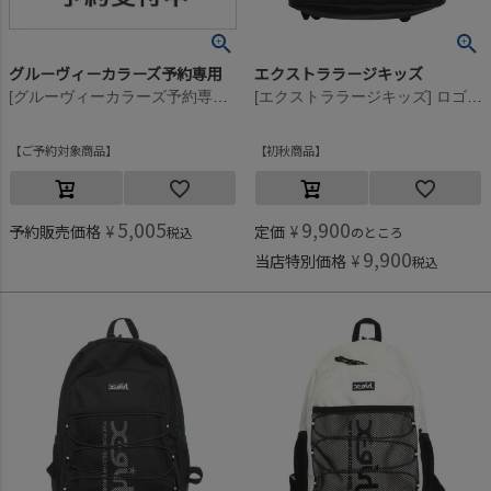
グルーヴィーカラーズ予約専用
エクストララージキッズ
[グルーヴィーカラーズ予約専用] GC×OP DAY PACK(15.4L)【12月入荷予定】 2BK黒
[エクストララージキッズ] ロゴスクエアバックパック クロ(80)
ご予約対象商品
初秋商品
5,005
9,900
予約販売価格
¥
定価
¥
税込
のところ
9,900
当店特別価格
¥
税込