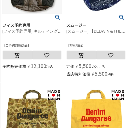
フィス予約専用
スムージー
[フィス予約専用] キルティングBAG【9月入荷予定】 9KHカーキ
[スムージー] 【BEDWIN＆THE HEARTBREAKERS】Bandana Baker バック(8L) ネイビー
ご予約対象商品
初秋商品
12,100
5,500
予約販売価格
¥
定価
¥
税込
のところ
5,500
当店特別価格
¥
税込