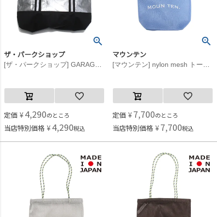
ザ・パークショップ
マウンテン
[ザ・パークショップ] GARAGE PARK レッスンバッグ グレー
[マウンテン] nylon mesh トートバッグ サックス
4,290
7,700
定価
¥
定価
¥
のところ
のところ
4,290
7,700
当店特別価格
¥
当店特別価格
¥
税込
税込