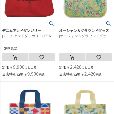
デニムアンドダンガリー
オーシャン＆グラウンドグッズ
[デニムアンドダンガリー] PENNIE トート BAG 5R赤
[オーシャン＆グラウンドグッズ] プールBAG SANTA MONICA イエロー(YE)
初秋商品
9,900
2,420
定価
¥
定価
¥
のところ
のところ
9,900
2,420
当店特別価格
¥
当店特別価格
¥
税込
税込