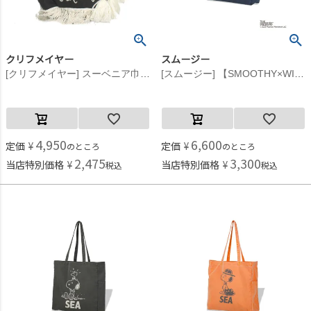
クリフメイヤー
スムージー
[クリフメイヤー] スーベニア巾着 ブラック(19)
[スムージー] 【SMOOTHY×WIND AND SEA】SNOOPY トートバック ネイビー
4,950
6,600
定価
¥
定価
¥
のところ
のところ
2,475
3,300
当店特別価格
¥
当店特別価格
¥
税込
税込