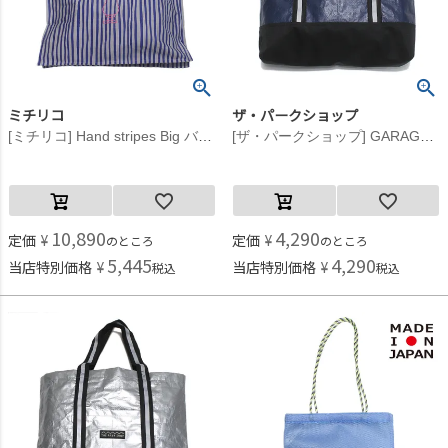
ミチリコ
ザ・パークショップ
[ミチリコ] Hand stripes Big バッグ ブルー×グレー
[ザ・パークショップ] GARAGE PARK レッスンバッグ ネイビー
10,890
4,290
定価
¥
定価
¥
のところ
のところ
5,445
4,290
当店特別価格
¥
当店特別価格
¥
税込
税込