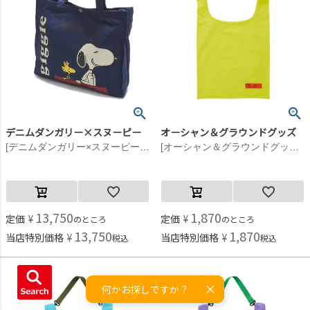
デニムダンガリー×スヌーピー
オーシャン＆グラウンドグッズ
[デニムダンガリー×スヌーピー] SNOOPY BAG 4NV紺
[オーシャン＆グラウンドグッズ] カラーストラップトートBAG イエロー(YE)
13,750
1,870
定価
¥
定価
¥
のところ
のところ
13,750
1,870
当店特別価格
¥
当店特別価格
¥
税込
税込
何かお探しですか？