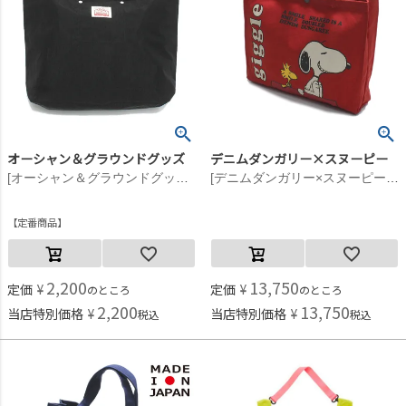
オーシャン＆グラウンドグッズ
デニムダンガリー×スヌーピー
[オーシャン＆グラウンドグッズ] GOODDAYレッスンバッグ ブラック(BK)
[デニムダンガリー×スヌーピー] SNOOPY BAG 5R赤
定番商品
2,200
13,750
定価
¥
定価
¥
のところ
のところ
2,200
13,750
当店特別価格
¥
当店特別価格
¥
税込
税込