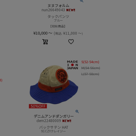
ヌヌフォルム
nun26649043
タックパンツ
ブルー
初秋商品
¥
10,000
～
(
¥
11,000
～
税込:
)
S(52-54cm)
M(54-56cm)
L(57-58cm)
3)
デニムアンドダンガリー
dem22480009
バックサテン HAT
91CZYクレイジー