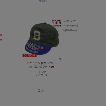
品切れ
S(50-52cm)
M(54-56cm)
L(57-58cm)
50)
60)
デニムアンドダンガリー
dem22480004
B CAP
9KHカーキ
品切れ