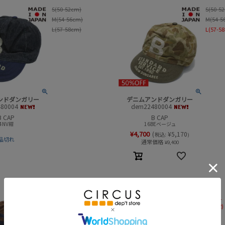
S(50-52cm)
S(50-5
M(54-56cm)
M(54-5
L(57-58cm)
L(57-5
ンドダンガリー
デニムアンドダンガリー
80004
dem22480004
B CAP
B CAP
4NV紺
16BEベージュ
¥
4,700
(
¥
5,170
税込:
)
品切れ
通常価格
¥
9,400
S(50-52cm)
S(KIDS)
M(54-56cm)
M(KIDS-
JUNIOR)
L(57-58cm)