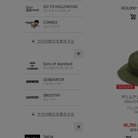
GO TO HOLLYWOOD
¥
10,000
ゴートゥーハリウッド
CONVEX
コンベックス
カ行の続きを表示する
サ
Sons of standard
サンズオブスタンダード
GENERATOR
ジェネレーター
SMOOTHY
デニムア
スムージー
dem224
バック
9
サ行の続きを表示する
¥
5,750
タ
通常
TAION