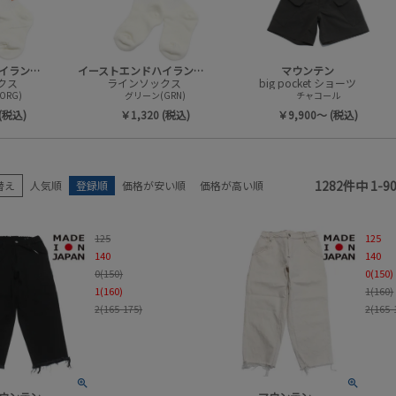
販売中／予約受付中
カラー
セール商品
セール率
イーストエンドハイランダーズ
イーストエンドハイランダーズ
マウンテン
クス
ラインソックス
big pocket ショーツ
ORG)
グリーン(GRN)
チャコール
 (税込)
￥1,320 (税込)
￥9,900～ (税込)
検索
1282
件中
1
-
9
替え
人気順
登録順
価格が安い順
価格が高い順
125
125
140
140
0(150)
0(150)
1(160)
1(160)
2(165-175)
2(165-