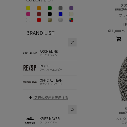
ヌ
nun26
プリ
¥
11,000
～
BRAND LIST
ア
ARCH&LINE
アーチ＆ライン
RE/SP
アールイーエスピー
OFFICIAL TEAM
オフィシャルチーム
ア行の続きを表示する
カ
nun
KRIFF MAYER
ヘムタ
エ
クリフメイヤー