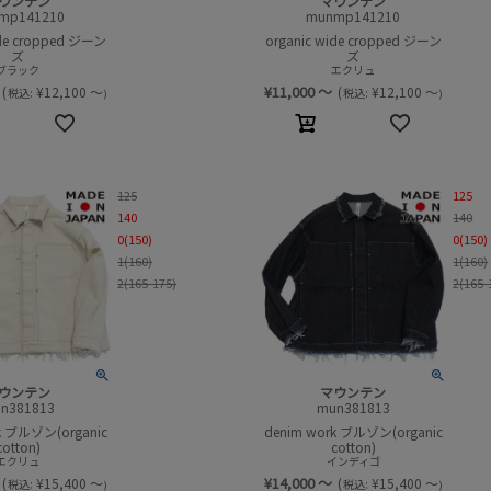
ウンテン
マウンテン
mp141210
munmp141210
ide cropped ジーン
organic wide cropped ジーン
ズ
ズ
ブラック
エクリュ
¥
11,000
～
(
¥
12,100
～
(
¥
12,100
～
税込:
税込:
)
)
125
125
140
140
0(150)
0(150)
1(160)
1(160)
2(165-175)
2(165-
ウンテン
マウンテン
n381813
mun381813
k ブルゾン(organic
denim work ブルゾン(organic
cotton)
cotton)
エクリュ
インディゴ
¥
14,000
～
(
¥
15,400
～
(
¥
15,400
～
税込:
税込:
)
)