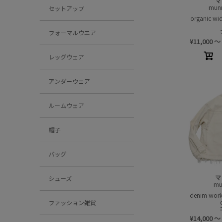
マ
mun
セットアップ
organic w
フォーマルウエア
¥
11,000
～
レッグウェア
アンダーウェア
ルームウェア
帽子
バッグ
マ
シューズ
mu
denim wor
ファッション雑貨
¥
14,000
～