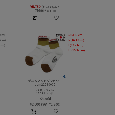
¥
5,750
(
¥
6,325
税込:
)
通常価格
¥
11,500
4cm)
S(13-15cm)
6cm)
M(16-18cm)
8cm)
L(19-21cm)
LL(22-24cm)
デニムアンドダンガリー
dem22680002
パネル Socks
15ORオレンジ
初秋商品
¥
2,000
(
¥
2,200
税込:
)