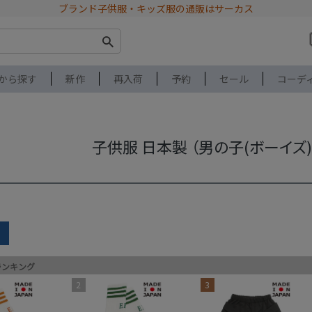
ブランド子供服・キッズ服の通販はサーカス
から探す
新作
再入荷
予約
セール
コーデ
子供服 日本製 （男の子(ボーイズ)
earch
ランキング
ブランド
アイテム
2
3
サイズ
性別