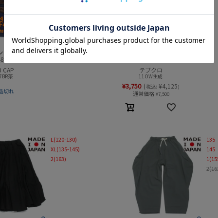
ンドダンガリー
デニムアンドダンガリー
80004
dem22480008
B CAP
テブクロ
7BR茶
11OW生成
¥
3,750
(
¥
4,125
税込:
)
品切れ
通常価格
¥
7,500
L(120-130)
135
XL(135-145)
145
2(163)
1(15
2(16