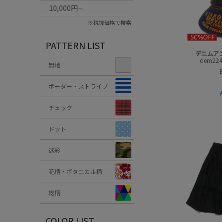
10,000円
～
※税抜価格で検索
PATTERN LIST
デニムア
dem224
無地
ボーダー・ストライプ
チェック
ドット
迷彩
花柄・ボタニカル柄
総柄
COLOR LIST