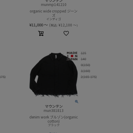
マウンテン
munmp141210
organic wide cropped ジーン
ズ
インディゴ
¥
11,000
～
(
¥
12,100
～
税込:
)
125
140
0(150)
1(160)
175)
2(165-175)
マウンテン
mun381813
denim work ブルゾン(organic
cotton)
ブラック