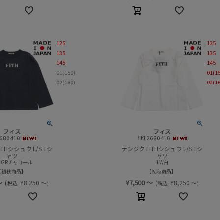
125
125
135
135
145
145
01(150)
01(1
02(160)
02(1
フィス
フィス
2680410
fit12680410
THシシュウ L/S Tシ
テンジク FITHシシュウ L/S Tシ
ャツ
ャツ
CGRチャコール
1W白
初秋商品
初秋商品
～
¥
7,500
～
(
¥
8,250
～
(
¥
8,250
～
税込:
税込:
)
)