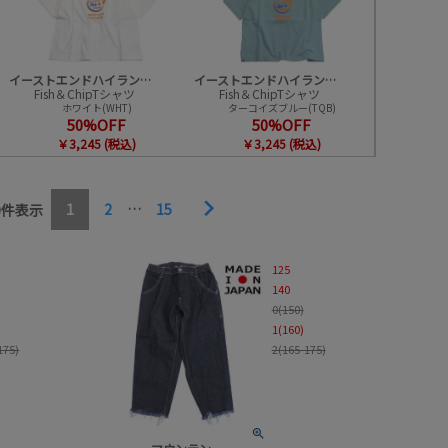
柄
並び順
イーストエンドハイランダーズ
イーストエンドハイランダーズ
Fish＆ChipTシャツ
Fish＆ChipTシャツ
ホワイト(WHT)
ターコイズブルー(TQB)
50%OFF
50%OFF
￥3,245 (税込)
￥3,245 (税込)
1
2
…
15
0
件表示
125
140
0(150)
1(160)
175)
2(165-175)