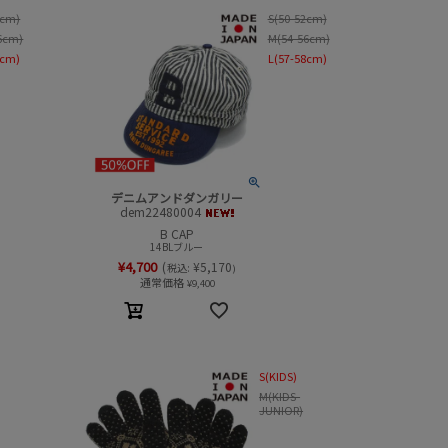
2cm)
S(50-52cm)
6cm)
M(54-56cm)
8cm)
L(57-58cm)
デニムアンドダンガリー
dem22480004
B CAP
14BLブルー
¥
4,700
(
¥
5,170
税込:
)
通常価格
¥
9,400
S(KIDS)
M(KIDS-
JUNIOR)