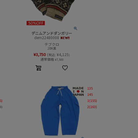
デニムアンドダンガリー
dem22480008
テブクロ
2BK黒
¥
3,750
(
¥
4,125
税込:
)
通常価格
¥
7,500
135
145
5)
1(155)
3)
2(163)