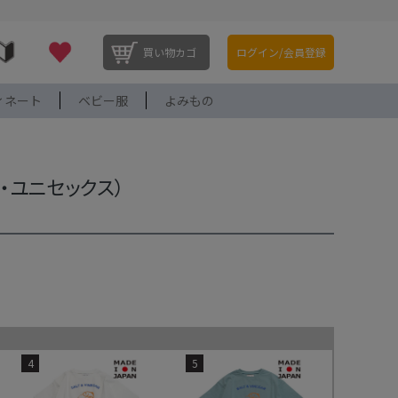
買い物カゴ
ログイン/会員登録
ィネート
ベビー服
よみもの
・ユニセックス）
4
5
価格