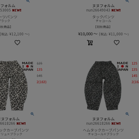
ヌフォルム
ヌヌフォルム
653005
nun26649043
ーツパンツ
タックパンツ
ブラック
チャコール
初秋商品
初秋商品
¥
10,000
～
(
¥
12,100
～
(
¥
11,000
～
税込:
税込:
)
)
125
125
135
135
145
145
2(163)
2(16
ヌヌフォルム
ヌヌフォルム
26618266
nun26618266
ックカーブパンツ
ヘムタックカーブパンツ
クリュ×ブラック
チャコール×ブラック