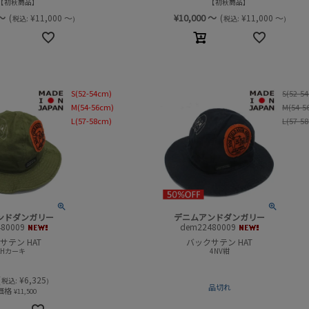
初秋商品
初秋商品
～
¥
10,000
～
(
¥
11,000
～
(
¥
11,000
～
税込:
税込:
)
)
S(52-54cm)
S(52-5
M(54-56cm)
M(54-5
L(57-58cm)
L(57-5
ンドダンガリー
デニムアンドダンガリー
80009
dem22480009
サテン HAT
バックサテン HAT
KHカーキ
4NV紺
(
¥
6,325
税込:
)
品切れ
価格
¥
11,500