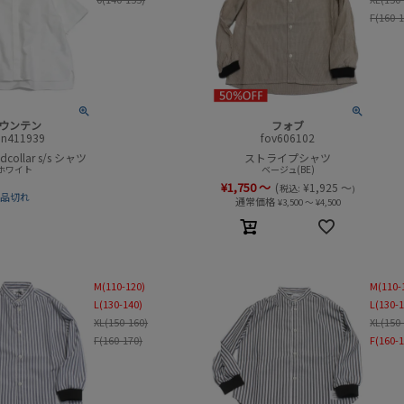
F(160-
ウンテン
フォブ
n411939
fov606102
ndcollar s/s シャツ
ストライプシャツ
ホワイト
ベージュ(BE)
¥
1,750
～
(
¥
1,925
～
税込:
)
品切れ
通常価格
¥
3,500
～
¥
4,500
M(110-120)
M(110-
L(130-140)
L(130-
XL(150-160)
XL(150
F(160-170)
F(160-