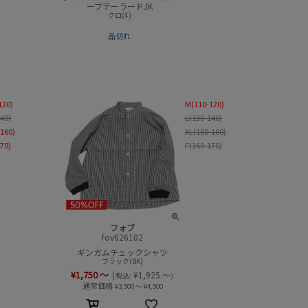
ーブテーラードJK
クロ(4)
品切れ
120)
M(110-120)
140)
L(130-140)
-160)
XL(150-160)
170)
F(160-170)
フォブ
fov626102
ギンガムチェックシャツ
ブラック(BK)
¥
1,750
～
(
¥
1,925
～
税込:
)
通常価格
¥
3,500
～
¥
4,500