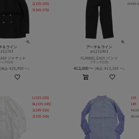
2(155-165)
2(155-
3(165-175)
チ＆ライン
アーチ＆ライン
c232703
arc232403
 EASY ジャケット
FLANNEL EASY パンツ
ック(19)
ブラック(19)
¥
12,000
～
(
¥
20,900
～
(
¥
13,200
～
税込:
税込:
)
)
L(125-135)
135
XL(135-145)
145
1(145-155)
01(1
2(155-165)
02(1