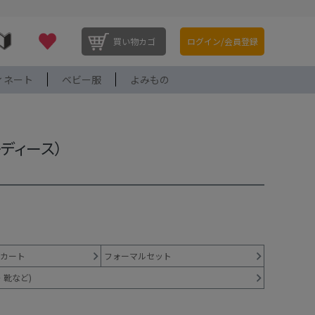
買い物カゴ
ログイン/会員登録
ィネート
ベビー服
よみもの
レディース）
カート
フォーマルセット
・靴など)