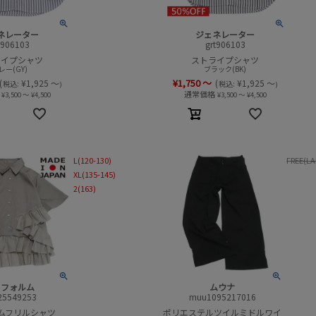
ネレーター
ジェネレーター
t906103
grt906103
ライプシャツ
ストライプシャツ
レー(GY)
ブラック(BK)
¥
1,750
～
(
¥
1,925
～
(
¥
1,925
～
税込:
税込:
)
)
通常価格
¥
3,500
～
¥
4,500
¥
3,500
～
¥
4,500
L(120-130)
FREE(LA
XL(135-145)
2(163)
ヌフォルム
ムウナ
25549253
muu1095217016
ムフリルシャツ
ポリエステルツイルミドルワイ