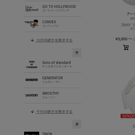
GO TO HOLLYWOOD
ゴートゥーハリウッド
アー
ar
CONVEX
2WAY
コンベックス
ホワ
¥
9,800
～
(
カ行の続きを表示する
サ
Sons of standard
サンズオブスタンダード
GENERATOR
ジェネレーター
SMOOTHY
スムージー
サ行の続きを表示する
タ
TAION