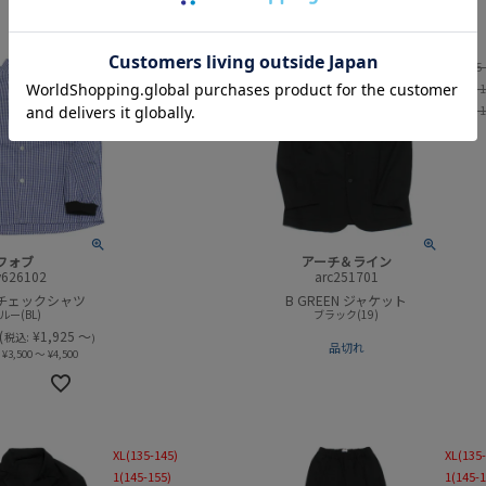
M(110-120)
XL(135
L(130-140)
1(145-
XL(150-160)
2(155-
F(160-170)
フォブ
アーチ＆ライン
v626102
arc251701
チェックシャツ
B GREEN ジャケット
ルー(BL)
ブラック(19)
(
¥
1,925
～
税込:
)
品切れ
¥
3,500
～
¥
4,500
XL(135-145)
XL(135
1(145-155)
1(145-