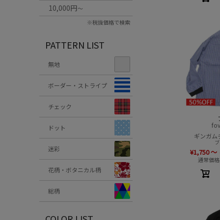
10,000円
～
※税抜価格で検索
PATTERN LIST
無地
ボーダー・ストライプ
チェック
fo
ドット
ギンガム
ブ
迷彩
¥
1,750
～
通常価格
花柄・ボタニカル柄
総柄
COLOR LIST