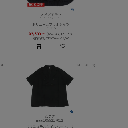
ヌヌフォルム
nun25549253
ボリュームフリルシャツ
ブラック
¥
6,500
～
(
¥
7,150
～
税込:
)
通常価格
¥
13,000
～
¥
18,000
DIES)
FREE(LADIES)
ムウナ
muu1055217012
ポリエステルツイルハーフスリ