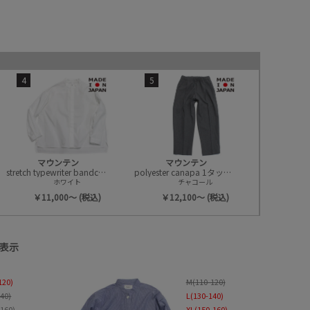
4
5
価格
柄
並び順
マウンテン
マウンテン
stretch typewriter bandcollar シャツ
polyester canapa 1タックパンツ
ホワイト
チャコール
￥11,000～ (税込)
￥12,100～ (税込)
表示
120)
M(110-120)
140)
L(130-140)
-160)
XL(150-160)