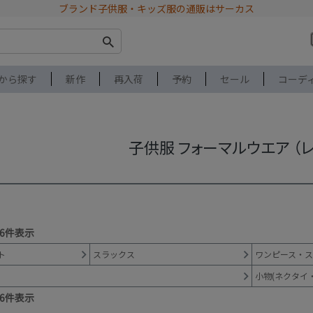
ブランド子供服・キッズ服の通販はサーカス
から探す
新作
再入荷
予約
セール
コーデ
子供服 フォーマルウエア （
6
件表示
ト
スラックス
ワンピース・ス
小物(ネクタイ
6
件表示