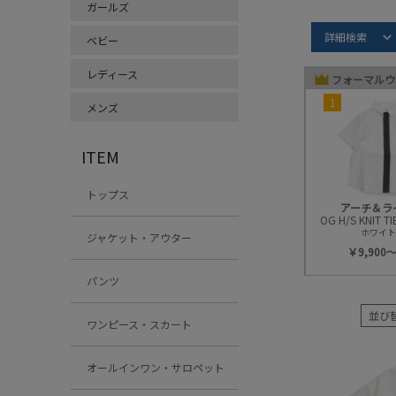
ガールズ
Item S
詳細検索
ベビー
フォーマル
レディース
フォーマルウ
1
メンズ
ITEM
トップス
アーチ＆ラ
OG H/S KNIT 
ホワイト(
ジャケット・アウター
￥9,900～
パンツ
並び
ワンピース・スカート
オールインワン・サロペット