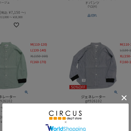
ベージュ
ドパンツ
クロ(4)
(
¥
7,150
～
税込:
)
品切れ
¥
13,000
～
¥
18,000
M(110-120)
M(110-
L(130-140)
L(130-
XL(150-160)
XL(150
F(160-170)
F(160-
ネレーター
ジェネレーター
t926102
grt926102
ライプシャツ
ストライプシャツ
ーン(GR)
ネイビー(NV)
¥
1,750
～
(
¥
1,925
～
(
¥
1,925
～
税込:
税込:
)
)
通常価格
¥
3,500
～
¥
4,500
¥
3,500
～
¥
4,500