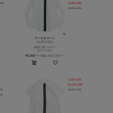
165)
1(145-155)
2(155-165)
アーチ＆ライン
arc2011201
KNIT TIE シャツ
ホワイト(11)
¥
9,800
～
(
¥
10,780
～
税込:
)
L(125-135)
XL(135-145)
50)
1(145-155)
60)