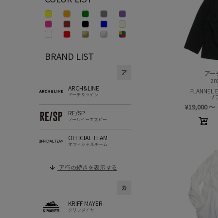
BRAND LIST
ア
アー
ar
ARCH&LINE
FLANNEL
アーチ＆ライン
ブラ
¥
19,000
～
RE/SP
アールイーエスピー
OFFICIAL TEAM
オフィシャルチーム
ア行の続きを表示する
カ
KRIFF MAYER
クリフメイヤー