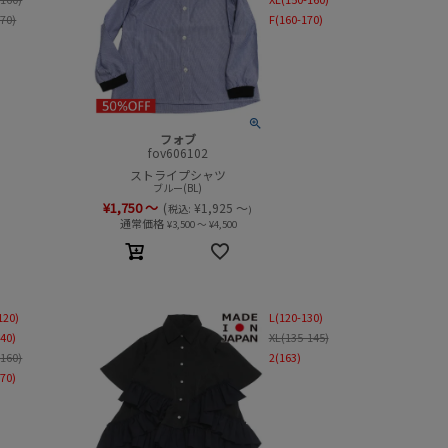
170)
F(160-170)
フォブ
fov606102
ストライプシャツ
ブルー(BL)
¥
1,750
～
(
¥
1,925
～
税込:
)
通常価格
¥
3,500
～
¥
4,500
120)
L(120-130)
140)
XL(135-145)
-160)
2(163)
170)