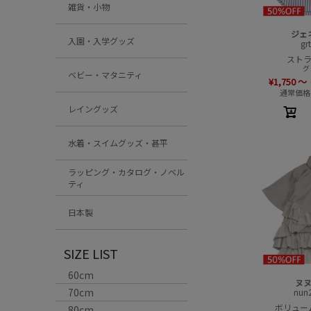
雑貨・小物
ジェ
入園・入学グッズ
gr
スト
グ
ベビー・マタニティ
¥
1,750
～
通常価格
レイングッズ
水着・スイムグッズ・甚平
ラッピング・カタログ・ノベル
ティ
日本製
SIZE LIST
60cm
ヌ
70cm
nun
ボリュー
80cm