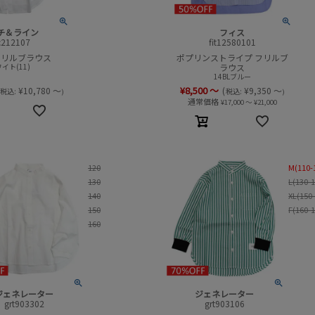
チ＆ライン
フィス
c212107
fit12580101
 フリルブラウス
ポプリンストライプ フリルブ
イト(11)
ラウス
14BLブルー
¥
8,500
～
¥
10,780
～
(
¥
9,350
～
税込:
税込:
)
)
通常価格
¥
17,000
～
¥
21,000
120
M(110-
130
L(130-
140
XL(150
150
F(160-
160
ジェネレーター
ジェネレーター
grt903302
grt903106