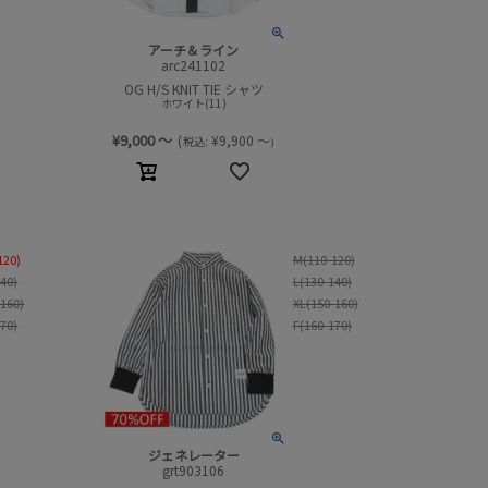
アーチ＆ライン
arc241102
OG H/S KNIT TIE シャツ
ホワイト(11)
¥
9,000
～
(
¥
9,900
～
税込:
)
120)
M(110-120)
140)
L(130-140)
-160)
XL(150-160)
170)
F(160-170)
ジェネレーター
grt903106