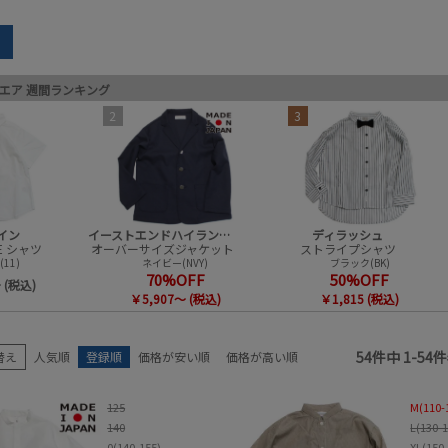
earch
ウエア
エア 週間ランキング
ブランド
アイテム
2
3
サイズ
性別
販売中／予約受付中
カラー
セール商品
セール率
イン
イーストエンドハイランダーズ
ディラッシュ
TIE シャツ
オーバーサイズジャケット
ストライプシャツ
11)
ネイビー(NVY)
ブラック(BK)
70%OFF
50%OFF
 (税込)
￥5,907～ (税込)
￥1,815 (税込)
検索
54
件中
1
-
54
件
替え
人気順
登録順
価格が安い順
価格が高い順
125
M(110-
140
L(130-
0(140-155)
XL(150