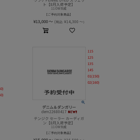
ト【8月入荷予定】
11OW生成
ご予約対象商品
¥
13,000
～
(
¥
14,300
～
税込:
)
115
125
135
145
01(150)
02(160)
50)
60)
デニム＆ダンガリー
dem22680417
テンジク セーラー カーディガ
ン【8月入荷予定】
11OW生成
ご予約対象商品
¥
15,000
～
(
¥
16,500
～