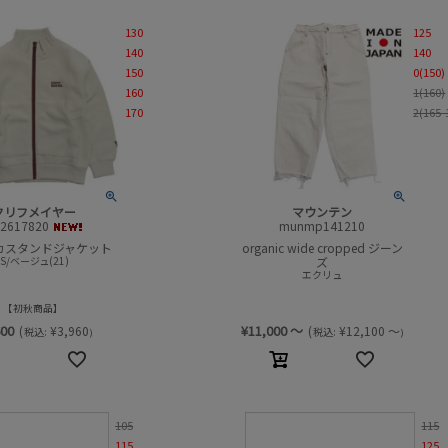
130
125
販売中／予約受付中
カラー
140
140
150
0(150)
セール商品
セール率
160
1(160)
170
2(165-
検索
クリフメイヤー
マウンテン
i2617820
munmp141210
カスタンドジャケット
organic wide cropped ジーン
S/ベージュ(21)
ズ
エクリュ
初秋商品
600
¥
11,000
～
(
¥
3,960
(
¥
12,100
～
税込:
税込:
)
)
105
115
115
125