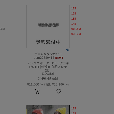
115
柄
125
135
並び順
145
175)
01(150)
02(160)
デニム＆ダンガリー
dem22680418
テンジク ボーダーPT ラクガキ
L/S TEE(9分袖)【8月入荷予
定】
11OW生成
ご予約対象商品
¥
11,000
～
(
¥
12,100
～
税込:
)
115
125