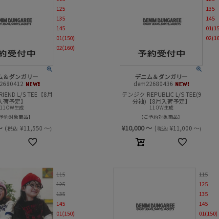
125
135
135
145
145
01(1
01(150)
02(1
02(160)
ム＆ダンガリー
デニム＆ダンガリー
2680412
dem22680436
IEND L/S TEE【8月
テンジク REPUBLIC L/S TEE(9
入荷予定】
分袖)【8月入荷予定】
11OW生成
11OW生成
予約対象商品
ご予約対象商品
～
¥
10,000
～
(
¥
11,550
～
(
¥
11,000
～
税込:
税込:
)
)
115
115
125
125
135
135
145
145
01(150)
01(150)