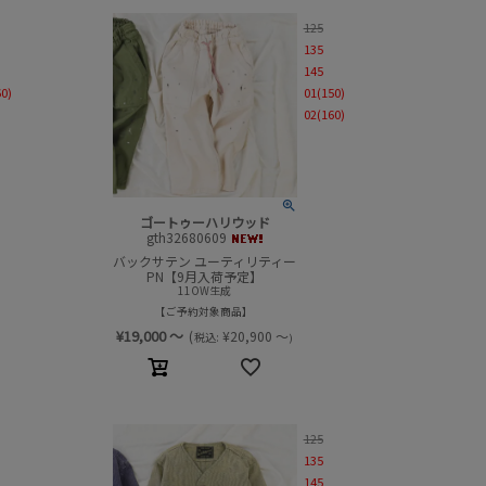
125
135
145
60)
01(150)
02(160)
ゴートゥーハリウッド
gth32680609
バックサテン ユーティリティー
PN【9月入荷予定】
11OW生成
ご予約対象商品
¥
19,000
～
(
¥
20,900
～
税込:
)
125
135
145