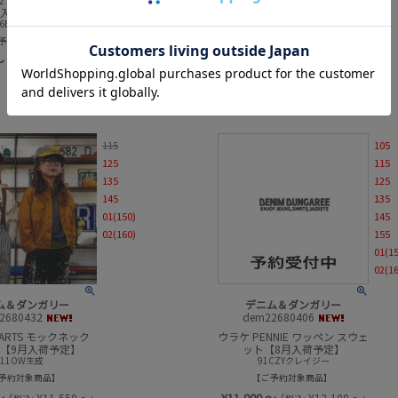
月入荷予定】
月入荷予定】
16BEベージュ
11OW生成
予約対象商品
ご予約対象商品
～
¥
10,000
～
(
¥
11,000
～
(
¥
11,000
～
税込:
税込:
)
)
115
105
125
115
135
125
145
135
01(150)
145
02(160)
155
01(1
02(1
ム＆ダンガリー
デニム＆ダンガリー
2680432
dem22680406
ARTS モックネック
ウラケ PENNIE ワッペン スウェ
TEE【9月入荷予定】
ット【8月入荷予定】
11OW生成
91CZYクレイジー
予約対象商品
ご予約対象商品
～
¥
11,000
～
(
¥
11,550
～
(
¥
12,100
～