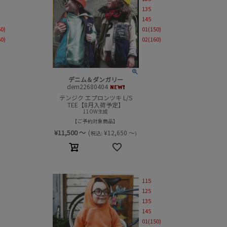
135
145
50)
01(150)
60)
02(160)
デニム＆ダンガリー
dem22680404
テンジク エプロンツキ L/S
TEE【8月入荷予定】
11OW生成
ご予約対象商品
¥
11,500
～
(
¥
12,650
～
税込:
)
115
125
135
145
01(150)