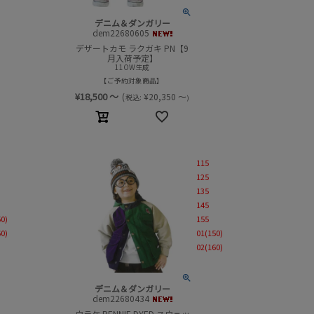
デニム＆ダンガリー
dem22680605
デザートカモ ラクガキ PN【9
月入荷予定】
11OW生成
ご予約対象商品
¥
18,500
～
(
¥
20,350
～
税込:
)
115
125
135
145
50)
155
60)
01(150)
02(160)
デニム＆ダンガリー
dem22680434
ウラケ PENNIE DYED スウェッ