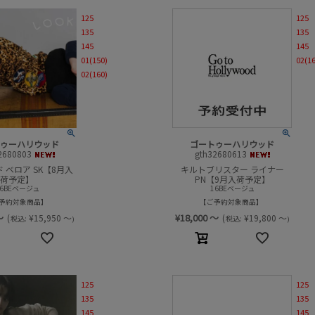
125
125
135
135
145
145
01(150)
02(1
02(160)
トゥーハリウッド
ゴートゥーハリウッド
2680803
gth32680613
 ベロア SK【8月入
キルトブリスター ライナー
荷予定】
PN【9月入荷予定】
16BEベージュ
16BEベージュ
予約対象商品
ご予約対象商品
～
¥
18,000
～
(
¥
15,950
～
(
¥
19,800
～
税込:
税込:
)
)
125
125
135
135
145
145