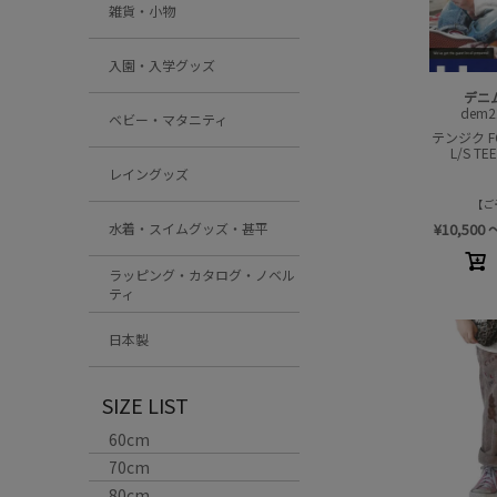
雑貨・小物
入園・入学グッズ
デニ
dem2
ベビー・マタニティ
テンジク F
L/S 
レイングッズ
ご
¥
10,500
水着・スイムグッズ・甚平
ラッピング・カタログ・ノベル
ティ
日本製
SIZE LIST
60cm
70cm
80cm