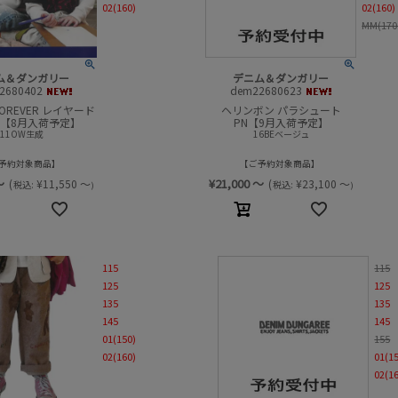
02(160)
02(160)
MM(170
ム＆ダンガリー
デニム＆ダンガリー
2680402
dem22680623
OREVER レイヤード
ヘリンボン パラシュート
TEE【8月入荷予定】
PN【9月入荷予定】
11OW生成
16BEベージュ
予約対象商品
ご予約対象商品
～
¥
21,000
～
(
¥
11,550
～
(
¥
23,100
～
税込:
税込:
)
)
115
115
125
125
135
135
145
145
01(150)
155
02(160)
01(1
02(1