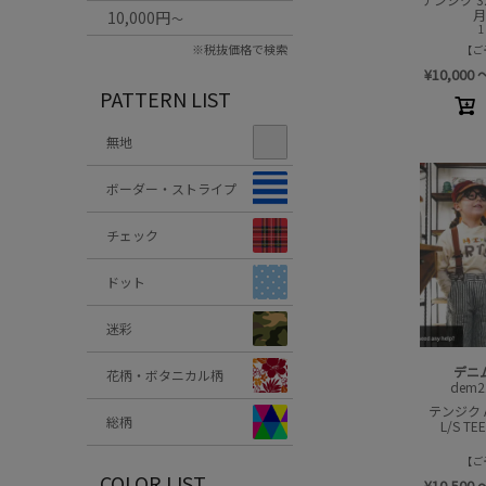
10,000円
～
※税抜価格で検索
ご
¥
10,000
PATTERN LIST
無地
ボーダー・ストライプ
チェック
ドット
迷彩
デニ
花柄・ボタニカル柄
dem2
テンジク 
総柄
L/S 
ご
COLOR LIST
¥
10,500