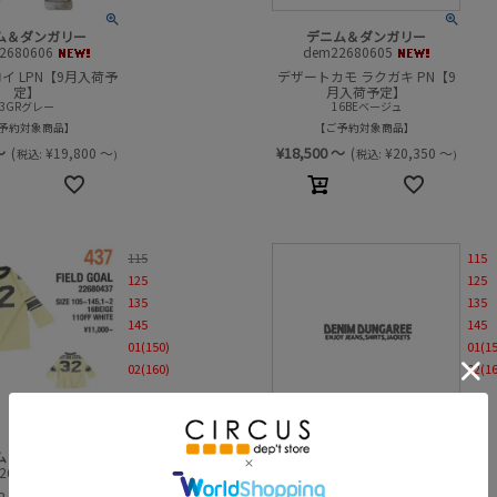
ム＆ダンガリー
デニム＆ダンガリー
2680606
dem22680605
イ LPN【9月入荷予
デザートカモ ラクガキ PN【9
定】
月入荷予定】
3GRグレー
16BEベージュ
予約対象商品
ご予約対象商品
～
¥
18,500
～
(
¥
19,800
～
(
¥
20,350
～
税込:
税込:
)
)
115
115
125
125
135
135
145
145
01(150)
01(1
02(160)
02(1
ム＆ダンガリー
デニム＆ダンガリー
2680437
dem22680437
 L/S TEE(8分袖)【8
テンジク 32 L/S TEE(8分袖)【8