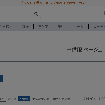
ブランド子供服・キッズ服の通販はサーカス
から探す
新作
再入荷
予約
セール
コーデ
子供服 ベージュ
earch
ブランド
アイテム
2342
件中
1
-
9
替え
人気順
登録順
価格が安い順
価格が高い順
サイズ
性別