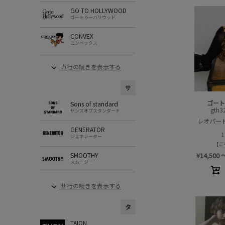
GO TO HOLLYWOOD
ゴートゥーハリウッド
CONVEX
コンベックス
カ行の続きを表示する
サ
ゴー
Sons of standard
gth3
サンズオブスタンダード
レオパード
GENERATOR
ジェネレーター
ご
¥
14,500
SMOOTHY
スムージー
サ行の続きを表示する
タ
TAION