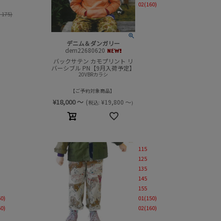
02(160)
-175)
デニム＆ダンガリー
dem22680620
バックサテン カモプリント リ
バーシブル PN【9月入荷予定】
20VBRカラシ
ご予約対象商品
¥
18,000
～
(
¥
19,800
～
税込:
)
115
125
135
145
155
50)
01(150)
60)
02(160)