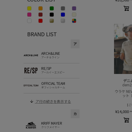
BRAND LIST
ア
ARCH&LINE
アーチ＆ライン
RE/SP
アールイーエスピー
デニ
OFFICIAL TEAM
dem2
オフィシャルチーム
ウラケ NE
ット
ア行の続きを表示する
ご
¥
14,000
カ
KRIFF MAYER
クリフメイヤー