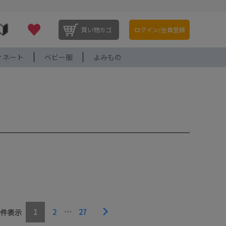
買い物カゴ
ログイン/会員登録
ィネート
ベビー服
よみもの
1
2
…
27
0
件表示
価格