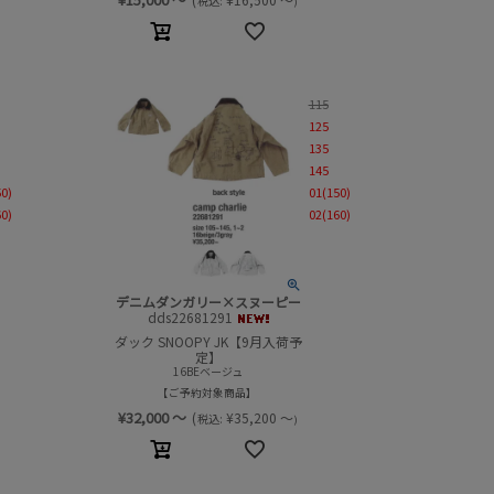
税込:
)
115
125
135
145
50)
01(150)
60)
02(160)
デニムダンガリー×スヌーピー
dds22681291
ダック SNOOPY JK【9月入荷予
定】
16BEベージュ
ご予約対象商品
¥
32,000
～
(
¥
35,200
～
税込:
)