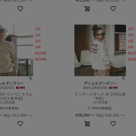
税込:
税込:
)
)
115
115
125
125
135
135
145
145
01(150)
01(1
02(160)
02(1
ム＆ダンガリー
デニム＆ダンガリー
2680421
dem22680206
VER ワッペン スウェ
ビンテージダック JK【9月入荷
【9月入荷予定】
予定】
11OW生成
11OW生成
予約対象商品
ご予約対象商品
～
¥
28,000
～
(
¥
15,400
～
(
¥
30,800
～
税込:
税込:
)
)