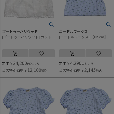
ゴートゥーハリウッド
ニードルワークス
[ゴートゥーハリウッド] カットワーク クラフトマン バルーン タンク 8GNグリーン
[ニードルワークス] 【NeWo】花柄パフスリーブTシャツ サックス
24,200
4,290
定価
¥
定価
¥
のところ
のところ
12,100
2,145
当店特別価格
¥
当店特別価格
¥
税込
税込