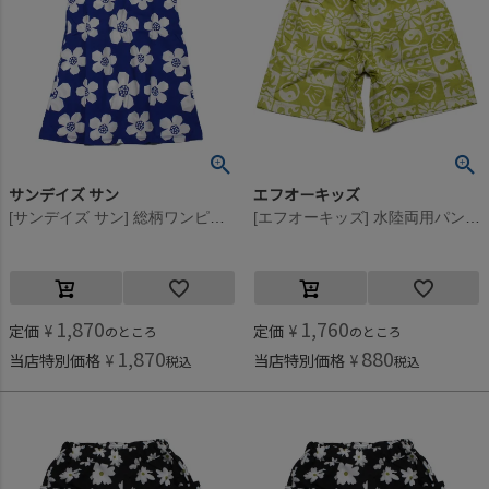
サンデイズ サン
エフオーキッズ
[サンデイズ サン] 総柄ワンピース ブルー(BU)
[エフオーキッズ] 水陸両用パンツ イエロー(YE)
1,870
1,760
定価
¥
定価
¥
のところ
のところ
1,870
880
当店特別価格
¥
当店特別価格
¥
税込
税込