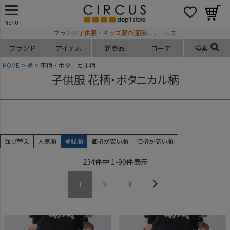
MENU
ブランド子供服・キッズ服の通販はサーカス
ブランド
アイテム
新商品
コーデ
検索
HOME
柄
花柄・ボタニカル柄
子供服 花柄・ボタニカル柄
並び替え
人気順
登録順
価格が安い順
価格が高い順
234
件中
1
-
90
件表示
1
2
3