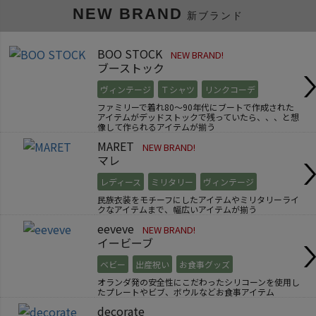
NEW BRAND
新ブランド
BOO STOCK
NEW BRAND!
ブーストック
ヴィンテージ
Ｔシャツ
リンクコーデ
ファミリーで着れ80～90年代にブートで作成された
アイテムがデッドストックで残っていたら、、、と想
像して作られるアイテムが揃う
MARET
NEW BRAND!
マレ
レディース
ミリタリー
ヴィンテージ
民族衣装をモチーフにしたアイテムやミリタリーライ
クなアイテムまで、幅広いアイテムが揃う
eeveve
NEW BRAND!
イービーブ
ベビー
出産祝い
お食事グッズ
オランダ発の安全性にこだわったシリコーンを使用し
たプレートやビブ、ボウルなどお食事アイテム
decorate