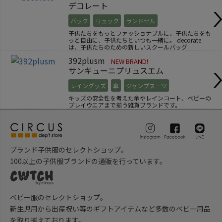
デコレート
バック
リュック
ランドセル
子供たちをもっとファッショナブルに、子供たちをも
っと自由に、子供たちといつも一緒に。 decorate
は、子供たちのための新しいスクールバッグ
392plusm
NEW BRAND!
サンキューニプリュスエム
レイングッズ
傘
ジャンプスーツ
キッズの安全性を考えた傘やレインコート、ベビーの
プレイウエアまで揃う雑貨ブランドです。
ブランド子供服のセレクトショップ。
100以上の子供服ブランドの通販を行っています。
ベビー服のセレクトショップ。
新生児用から出産祝い等のギフトアイテムなど多数のベビー用品
を取り揃えております。