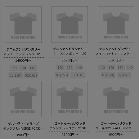
デニムアンドダンガリー
デニムアンドダンガリー
デニムアンドダンガリー
シープボア ボンバー JK
スイスコットンロンスト ワーク シャツ
スラブチェック シャツ OP(ヒザ下丈)
26900円～
12900円～
14900円～
120
130
140
110
120
130
140
120
130
140
01(150)
02(160)
01(150)
02(160)
01(150)
02(160)
ゴートゥーハリウッド
ゴートゥーハリウッド
グルーヴィーカラーズ
テンジク レースアップ OP(ヒザ下丈)
ウラキモウ SPACE DISCO スウェット
テンジク UNIVERSE POCKET L/S TEE
11900円～
9900円～
3900円～