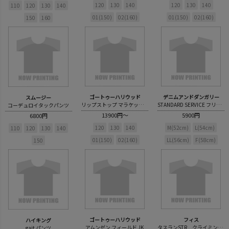
120
130
140
120
130
140
110
120
130
140
01(150)
02(160)
01(150)
02(160)
150
160
ゴートゥーハリウッド
デニムアンドダンガリー
スムージー
リップストップ マラケッシュ PN
STANDARD SERVICE フリース CAP
コーデュロイタックパンツ
13900円～
5900円
6800円
120
130
140
M(52cm)
L(54cm)
110
120
130
140
01(150)
02(160)
LL(56cm)
F(58cm)
150
ゴートゥーハリウッド
フィス
ハイキング
アムンゼン フィールド JK
タスランSTR クライミングLPN
gait パンツ