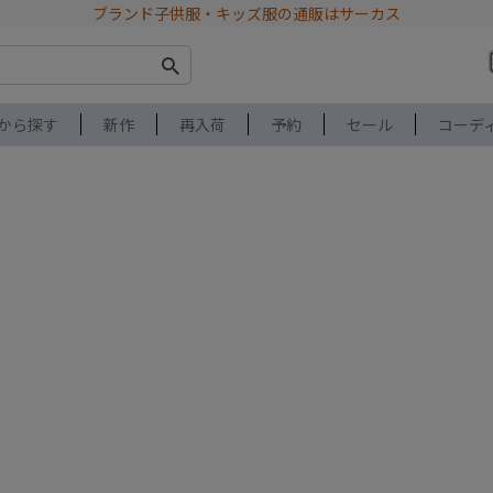
ブランド子供服・キッズ服の通販はサーカス
から探す
新作
再入荷
予約
セール
コーデ