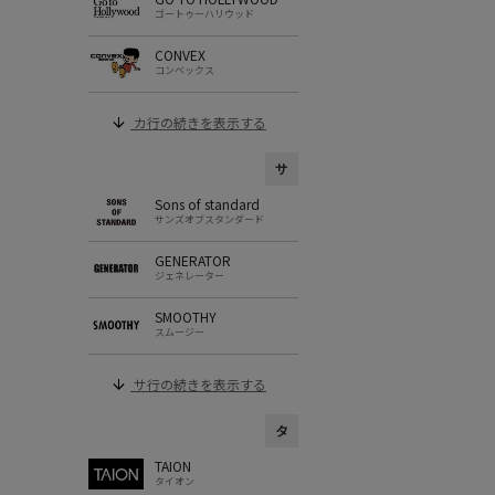
ゴートゥーハリウッド
CONVEX
コンベックス
カ行の続きを表示する
サ
Sons of standard
サンズオブスタンダード
GENERATOR
ジェネレーター
SMOOTHY
スムージー
サ行の続きを表示する
タ
TAION
タイオン