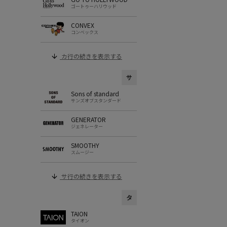
ゴートゥーハリウッド
CONVEX
コンベックス
カ行の続きを表示する
サ
Sons of standard
サンズオブスタンダード
GENERATOR
ジェネレーター
SMOOTHY
スムージー
サ行の続きを表示する
タ
TAION
タイオン