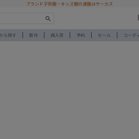
ブランド子供服・キッズ服の通販はサーカス
から探す
新作
再入荷
予約
セール
コーデ