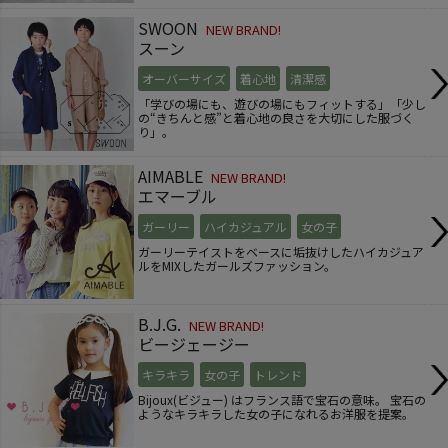
SWOON
NEW BRAND!
スーン
オーバーサイズ
着心地
清潔感
「学びの場にも、遊びの場にもフィットする」「少し
の“きちんと感”と着心地の良さを大切にした服づく
り」。
AIMABLE
NEW BRAND!
エマーブル
ガーリー
ハイカジュアル
女の子
ガーリーテイストをベースに垢抜けしたハイカジュア
ルをMIXしたガールズファッション。
B.J.G.
NEW BRAND!
ビージェージー
キラキラ
女の子
トレンド
Bijoux(ビジュー) はフランス語で宝石の意味。 宝石の
ようなキラキラした女の子になれるお洋服を提案。