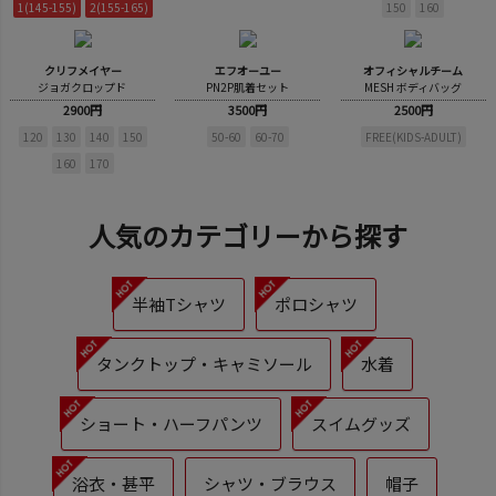
1(145-155)
2(155-165)
150
160
クリフメイヤー
エフオーユー
オフィシャルチーム
ジョガクロップド
PN2P肌着セット
MESH ボディバッグ
2900円
3500円
2500円
120
130
140
150
50-60
60-70
FREE(KIDS-ADULT)
160
170
人気のカテゴリーから探す
半袖Tシャツ
ポロシャツ
タンクトップ・キャミソール
水着
ショート・ハーフパンツ
スイムグッズ
浴衣・甚平
シャツ・ブラウス
帽子