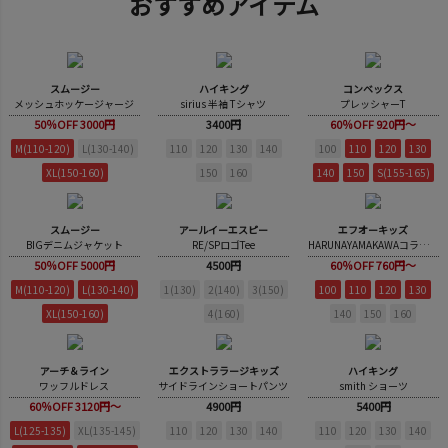
おすすめアイテム
スムージー
ハイキング
コンベックス
メッシュホッケージャージ
sirius 半袖 Tシャツ
プレッシャーT
50％OFF 3000円
3400円
60％OFF 920円～
M(110-120)
L(130-140)
110
120
130
140
100
110
120
130
XL(150-160)
150
160
140
150
S(155-165)
スムージー
アールイーエスピー
エフオーキッズ
BIGデニムジャケット
RE/SPロゴTee
HARUNAYAMAKAWAコラボTシャツ
50％OFF 5000円
4500円
60％OFF 760円～
M(110-120)
L(130-140)
1(130)
2(140)
3(150)
100
110
120
130
XL(150-160)
4(160)
140
150
160
アーチ＆ライン
エクストララージキッズ
ハイキング
ワッフルドレス
サイドラインショートパンツ
smith ショーツ
60％OFF 3120円～
4900円
5400円
L(125-135)
XL(135-145)
110
120
130
140
110
120
130
140