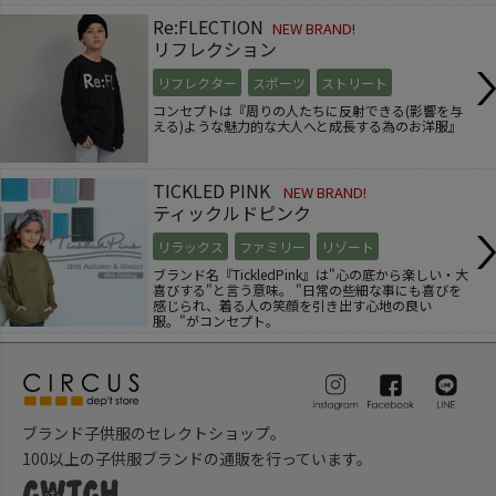
Re:FLECTION
NEW BRAND!
リフレクション
リフレクター
スポーツ
ストリート
コンセプトは『周りの人たちに反射できる(影響を与
える)ような魅力的な大人へと成長する為のお洋服』
TICKLED PINK
NEW BRAND!
ティックルドピンク
リラックス
ファミリー
リゾート
ブランド名『TickledPink』は"心の底から楽しい・大
喜びする"と言う意味。 "日常の些細な事にも喜びを
感じられ、着る人の笑顔を引き出す心地の良い
服。"がコンセプト。
ブランド子供服のセレクトショップ。
100以上の子供服ブランドの通販を行っています。