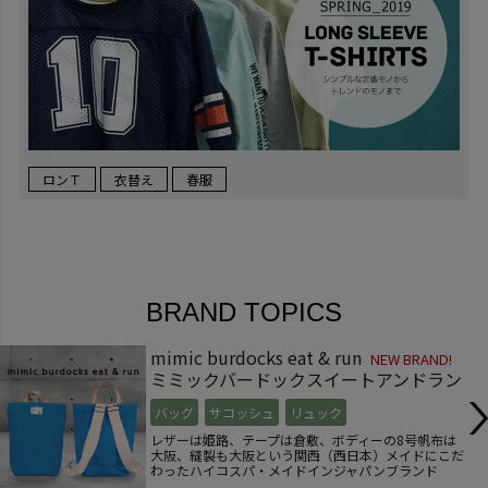
ロンＴ
衣替え
春服
BRAND TOPICS
mimic burdocks eat & run
NEW BRAND!
ミミックバードックスイートアンドラン
バッグ
サコッシュ
リュック
レザーは姫路、テープは倉敷、ボディーの8号帆布は
大阪、縫製も大阪という関西（西日本）メイドにこだ
わったハイコスパ・メイドインジャパンブランド