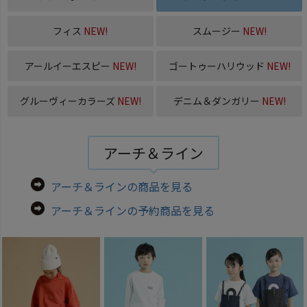
フィス
NEW!
スムージー
NEW!
アールイーエスピー
NEW!
ゴートゥーハリウッド
NEW!
グルーヴィーカラーズ
NEW!
デニム＆ダンガリー
NEW!
アーチ＆ライン
アーチ＆ラインの商品を見る
アーチ＆ラインの予約商品を見る