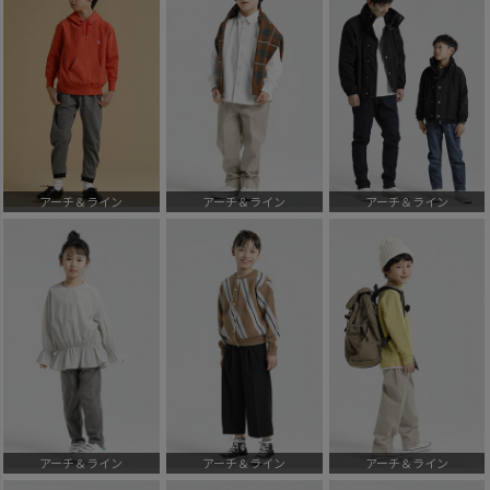
アーチ＆ライン
アーチ＆ライン
アーチ＆ライン
アーチ＆ライン
アーチ＆ライン
アーチ＆ライン