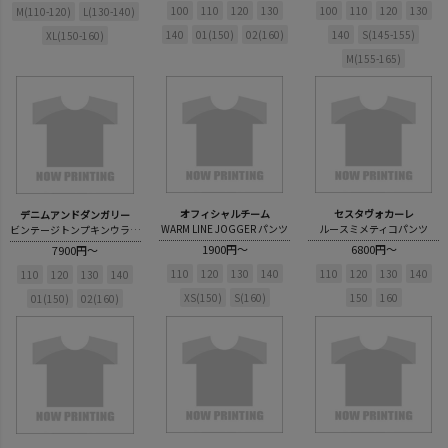
100
110
120
130
100
110
120
130
M(110-120)
L(130-140)
140
01(150)
02(160)
140
S(145-155)
XL(150-160)
M(155-165)
オフィシャルチーム
セスタヴォカーレ
デニムアンドダンガリー
WARM LINE JOGGER パンツ
ルースミメティコパンツ
ビンテージトンプキンウラケ シンプル スウェット
1900円～
6800円～
7900円～
110
120
130
140
110
120
130
140
110
120
130
140
XS(150)
S(160)
150
160
01(150)
02(160)