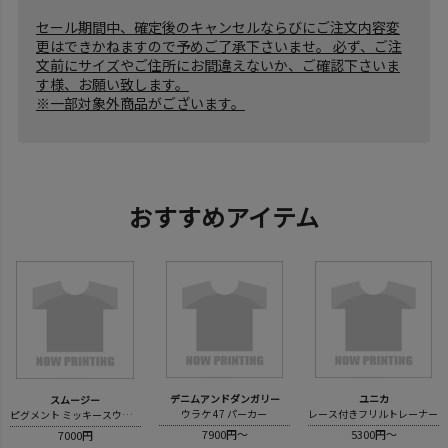
セール期間中、確定後のキャンセルならびにご注文内容変
更はできかねますので予めご了承下さいませ。 必ず、ご注
文前にサイズやご住所にお間違えないか、ご確認下さいま
す様、お願い致します。
※一部対象外商品がございます。
おすすめアイテム
デニムアンドダンガリー
ユニカ
スムージー
ウラケ 47 パーカー
レース付きフリルトレーナー
ピグメント ミッキースウェット
7900円～
5300円～
7000円