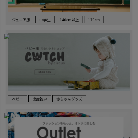
ジュニア服
中学生
140cm以上
170cm
ベビー
出産祝い
赤ちゃんグッズ