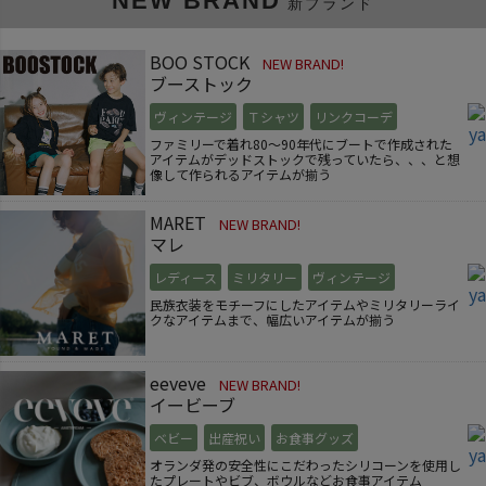
NEW BRAND
新ブランド
BOO STOCK
NEW BRAND!
ブーストック
ヴィンテージ
Ｔシャツ
リンクコーデ
ファミリーで着れ80～90年代にブートで作成された
アイテムがデッドストックで残っていたら、、、と想
像して作られるアイテムが揃う
MARET
NEW BRAND!
マレ
レディース
ミリタリー
ヴィンテージ
民族衣装をモチーフにしたアイテムやミリタリーライ
クなアイテムまで、幅広いアイテムが揃う
eeveve
NEW BRAND!
イービーブ
ベビー
出産祝い
お食事グッズ
オランダ発の安全性にこだわったシリコーンを使用し
たプレートやビブ、ボウルなどお食事アイテム