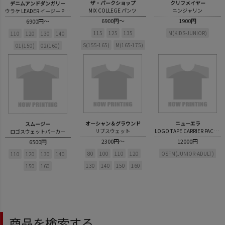
ザ・パークショップ
クリフメイヤー
デニムアンドダンガリー
MIX COLLEGE パンツ
ニンジャリン
ウラケ LEADER イージー PN(くるぶし丈)
6900円～
1900円
6900円～
115
125
135
M(KIDS-JUNIOR)
110
120
130
140
S(155-165)
M(165-175)
01(150)
02(160)
オーシャン＆グラウンド
ニューエラ
スムージー
リブスウェット
LOGO TAPE CARRIER PACK(35L)
ロゴスウェットパーカー
2300円～
12000円
6500円
80
100
110
120
OSFM(JUNIOR-ADULT)
110
120
130
140
130
140
150
160
150
160
商品を検索する