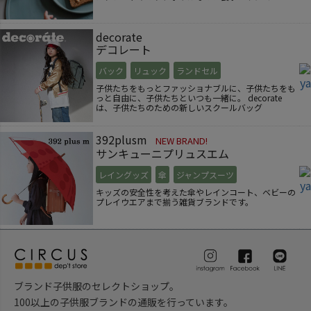
decorate
デコレート
バック
リュック
ランドセル
子供たちをもっとファッショナブルに、子供たちをも
っと自由に、子供たちといつも一緒に。 decorate
は、子供たちのための新しいスクールバッグ
392plusm
NEW BRAND!
サンキューニプリュスエム
レイングッズ
傘
ジャンプスーツ
キッズの安全性を考えた傘やレインコート、ベビーの
プレイウエアまで揃う雑貨ブランドです。
ブランド子供服のセレクトショップ。
100以上の子供服ブランドの通販を行っています。