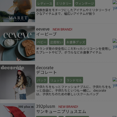
レディース
ミリタリー
ヴィンテージ
民族衣装をモチーフにしたアイテムやミリタリーライ
クなアイテムまで、幅広いアイテムが揃う
eeveve
NEW BRAND!
イービーブ
ベビー
出産祝い
お食事グッズ
オランダ発の安全性にこだわったシリコーンを使用し
たプレートやビブ、ボウルなどお食事アイテム
decorate
デコレート
バック
リュック
ランドセル
子供たちをもっとファッショナブルに、子供たちをも
っと自由に、子供たちといつも一緒に。 decorate
は、子供たちのための新しいスクールバッグ
392plusm
NEW BRAND!
サンキューニプリュスエム