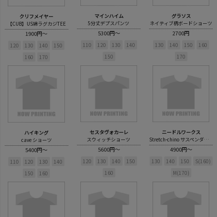
マインハイム
グラソス
クリフメイヤー
5分丈デプスパンツ
ネイティブ柄ボードショーツ
【CUB】US綿ラグカジTEE
5300円～
2700円
1900円～
110
120
130
140
130
140
150
160
120
130
140
150
150
170
160
170
セスタヴォカーレ
ニードルワークス
ハイキング
スウィッチショーツ
Stretch-chino サスペンダーパンツ
cave ショーツ
5600円～
4900円～
5400円～
120
130
140
150
130
140
150
S(160)
110
120
130
140
160
M(170)
150
160