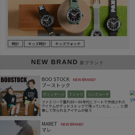
時計
キッズ時計
キッズウォッチ
NEW BRAND
新ブランド
BOO STOCK
NEW BRAND!
ブーストック
ヴィンテージ
Ｔシャツ
リンクコーデ
ファミリーで着れ80～90年代にブートで作成された
アイテムがデッドストックで残っていたら、、、と想
像して作られるアイテムが揃う
MARET
NEW BRAND!
マレ