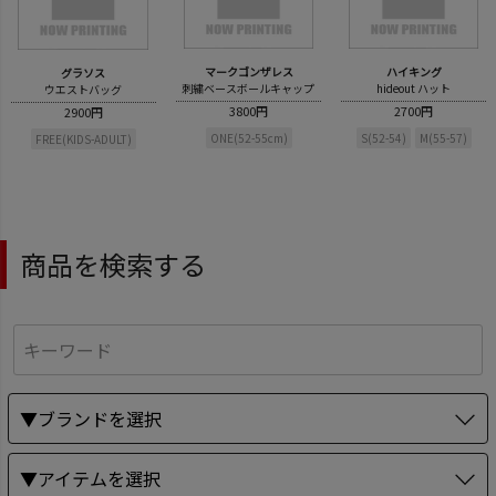
マークゴンザレス
ハイキング
グラソス
刺繍ベースボールキャップ
hideout ハット
ウエストバッグ
3800円
2700円
2900円
ONE(52-55cm)
S(52-54)
M(55-57)
FREE(KIDS-ADULT)
商品を検索する
▼ブランドを選択
▼アイテムを選択