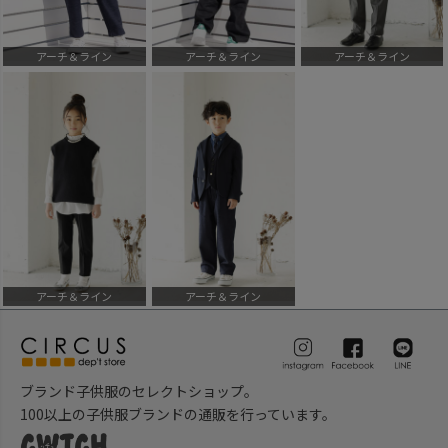
アーチ＆ライン
アーチ＆ライン
アーチ＆ライン
アーチ＆ライン
アーチ＆ライン
ブランド子供服のセレクトショップ。
100以上の子供服ブランドの通販を行っています。