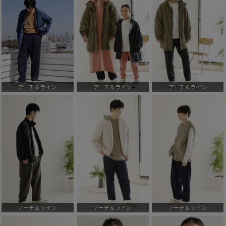
アーチ＆ライン
アーチ＆ライン
アーチ＆ライン
アーチ＆ライン
アーチ＆ライン
アーチ＆ライン