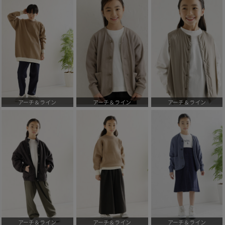
アーチ＆ライン
アーチ＆ライン
アーチ＆ライン
アーチ＆ライン
アーチ＆ライン
アーチ＆ライン