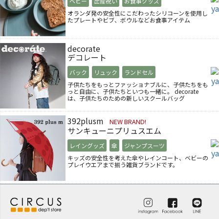
ベビー
出産祝い
お食事グッズ
オランダ発の安全性にこだわったシリコーンを使用し
たプレートやビブ、ボウルなどお食事アイテム
decorate
デコレート
バック
リュック
ランドセル
子供たちをもっとファッショナブルに、子供たちをも
っと自由に、子供たちといつも一緒に。 decorate
は、子供たちのための新しいスクールバッグ
392plusm
NEW BRAND!
サンキューニプリュスエム
レイングッズ
傘
ジャンプスーツ
キッズの安全性を考えた傘やレインコート、ベビーの
プレイウエアまで揃う雑貨ブランドです。