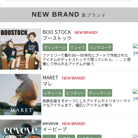
NEW BRAND
新ブランド
BOO STOCK
NEW BRAND!
ブーストック
ヴィンテージ
Ｔシャツ
リンクコーデ
ファミリーで着れ80～90年代にブートで作成された
アイテムがデッドストックで残っていたら、、、と想
像して作られるアイテムが揃う
MARET
NEW BRAND!
マレ
レディース
ミリタリー
ヴィンテージ
民族衣装をモチーフにしたアイテムやミリタリーライ
クなアイテムまで、幅広いアイテムが揃う
eeveve
NEW BRAND!
イービーブ