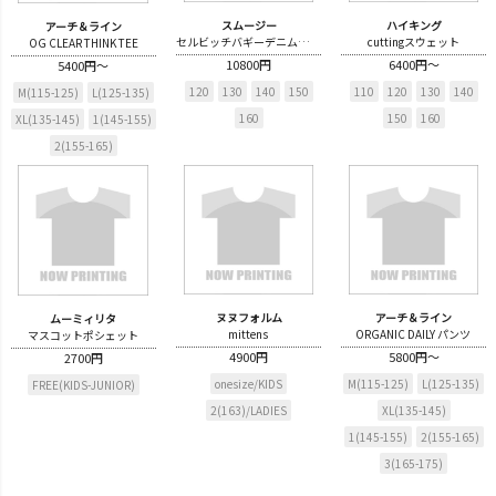
スムージー
ハイキング
アーチ＆ライン
セルビッチバギーデニムパンツ
cuttingスウェット
OG CLEAR THINK TEE
10800円
6400円～
5400円～
120
130
140
150
110
120
130
140
M(115-125)
L(125-135)
160
150
160
XL(135-145)
1(145-155)
2(155-165)
ヌヌフォルム
アーチ＆ライン
ムーミィリタ
mittens
ORGANIC DAILY パンツ
マスコットポシェット
4900円
5800円～
2700円
onesize/KIDS
M(115-125)
L(125-135)
FREE(KIDS-JUNIOR)
2(163)/LADIES
XL(135-145)
1(145-155)
2(155-165)
3(165-175)