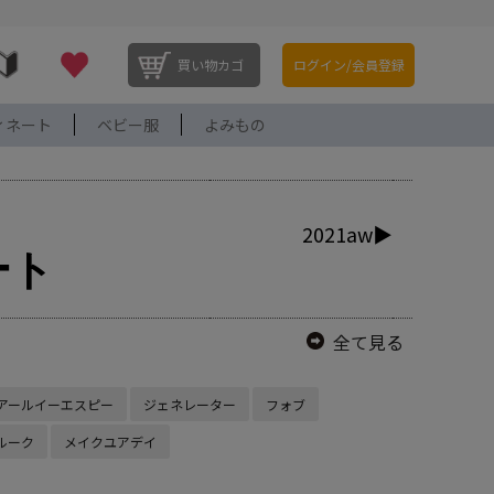
買い物カゴ
ログイン/会員登録
ィネート
ベビー服
よみもの
2021aw▶
ート
全て見る
アールイーエスピー
ジェネレーター
フォブ
ルーク
メイクユアデイ