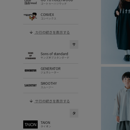
ゴートゥーハリウッド
CONVEX
コンベックス
カ行の続きを表示する
サ
Sons of standard
サンズオブスタンダード
GENERATOR
ジェネレーター
SMOOTHY
スムージー
サ行の続きを表示する
タ
TAION
タイオン