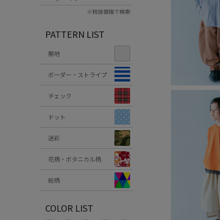
※税抜価格で検索
PATTERN LIST
無地
ボーダー・ストライプ
チェック
ドット
迷彩
花柄・ボタニカル柄
総柄
COLOR LIST