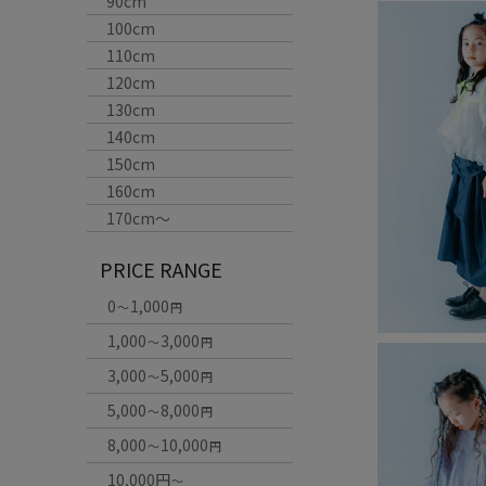
90cm
100cm
110cm
120cm
130cm
140cm
150cm
160cm
170cm〜
PRICE RANGE
0
1,000
～
円
1,000
3,000
～
円
3,000
5,000
～
円
5,000
8,000
～
円
8,000
10,000
～
円
10,000円
～