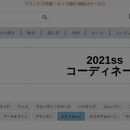
ブランド子供服・キッズ服の通販はサーカス
から探す
新作
再入荷
予約
セール
コーデ
2021ss
コーディネ
ウッド
フィス
グルーヴィーカラーズ
ハイキング
スムージー
アーチ＆ライン
マウンテン
ヌヌフォルム
セスタヴォカーレ
マ