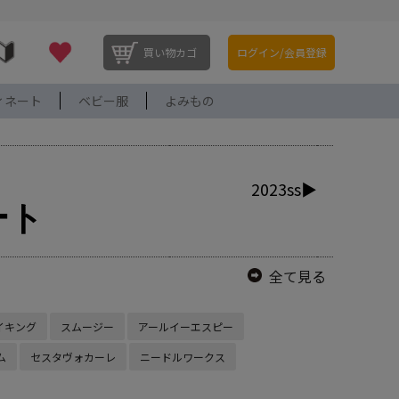
買い物カゴ
ログイン/会員登録
ィネート
ベビー服
よみもの
2023ss▶
ート
全て見る
イキング
スムージー
アールイーエスピー
ム
セスタヴォカーレ
ニードルワークス