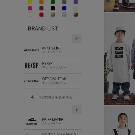
BRAND LIST
ア
ARCH&LINE
アーチ＆ライン
RE/SP
アールイーエスピー
OFFICIAL TEAM
オフィシャルチーム
ア行の続きを表示する
カ
KRIFF MAYER
クリフメイヤー
GO TO HOLLYWOOD