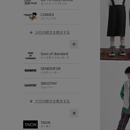
ゴートゥーハリウッド
CONVEX
コンベックス
カ行の続きを表示する
サ
Sons of standard
サンズオブスタンダード
GENERATOR
ジェネレーター
SMOOTHY
スムージー
サ行の続きを表示する
タ
TAION
タイオン