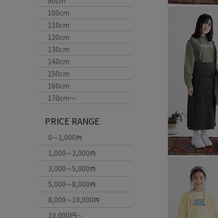
90cm
100cm
110cm
120cm
130cm
140cm
150cm
160cm
170cm〜
PRICE RANGE
0
1,000
～
円
1,000
3,000
～
円
3,000
5,000
～
円
5,000
8,000
～
円
8,000
10,000
～
円
10,000円
～