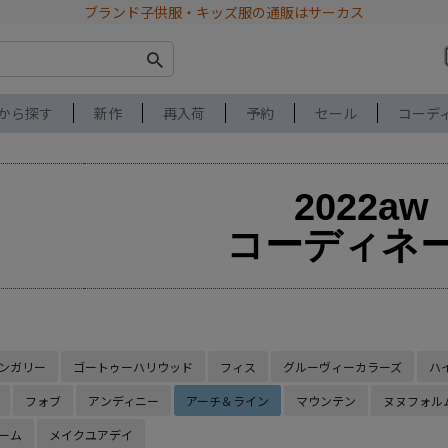
ブランド子供服・キッズ服の通販はサーカス
から探す
新作
再入荷
予約
セール
コーデ
2022aw
コーディネ
ンガリー
ゴートゥーハリウッド
フィス
グルーヴィーカラーズ
ハ
フォブ
アンディニー
アーチ＆ライン
マウンテン
ヌヌフォル
ーム
メイクユアデイ