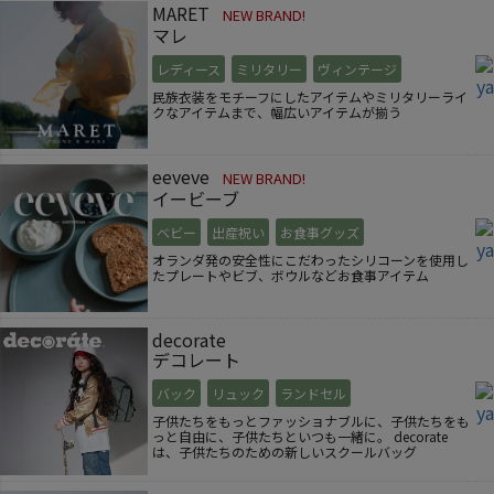
MARET
NEW BRAND!
マレ
レディース
ミリタリー
ヴィンテージ
民族衣装をモチーフにしたアイテムやミリタリーライ
クなアイテムまで、幅広いアイテムが揃う
eeveve
NEW BRAND!
イービーブ
ベビー
出産祝い
お食事グッズ
オランダ発の安全性にこだわったシリコーンを使用し
たプレートやビブ、ボウルなどお食事アイテム
decorate
デコレート
バック
リュック
ランドセル
子供たちをもっとファッショナブルに、子供たちをも
っと自由に、子供たちといつも一緒に。 decorate
は、子供たちのための新しいスクールバッグ