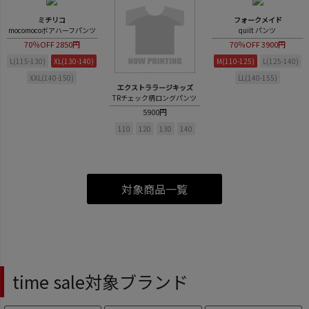
ミチリコ
フォークメイド
mocomocoボアハーフパンツ
quilt パンツ
70％OFF
2850円
70％OFF
3900円
L(115-130)
XL(130-140)
M(110-125)
L(125-140)
XXL(140-150)
LL(140-155)
エクストララージキッズ
TRチェック柄ロングパンツ
5900円
110
120
130
140
対象商品一覧
time sale対象ブランド