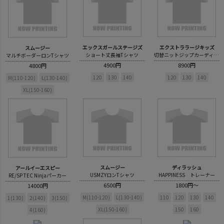
エックスガールステージズ
エクストララージキッズ
スムージー
ショート丈長袖Tシャツ
切替ニットジップカーディガン
マルチボーダーロンTシャツ
4900円
8900円
4800円
120
130
140
120
130
140
M(110-120)
L(130-140)
XL(150-160)
スムージー
ディラッシュ
アールイーエスピー
USMZYロンTシャツ
HAPPINESS トレーナー
RE/SP TEC Ninjaパーカー
6500円
1800円～
14000円
M(110-120)
L(130-140)
110
120
130
140
1(130)
2(140)
3(150)
XL(150-160)
150
160
4(160)