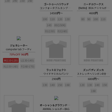
130
140
150
160
ゴートゥーハリウッド
ニードルワークス
コンフォータブル エンブロイダリー PN
【NeWo】BOA アニマルボアジャケット
14500円～
4600円
100
110
120
130
80
90
100
110
140
00(150K)
01(150)
02(160)
ジェネレーター
computer lab フーディ
70％OFF
960円
M(110-120)
L(130-140)
XL(150-160)
F(160-170)
ラットエフェクト
ズッパ ディ ズッカ
ワイドケミカルパンツ
ストレッチへリンボン8分丈パンツ
2900円
6800円～
130
140
150
160
120
130
140
150
160
オーシャン＆グラウンドグッズ
ANIMAL ショルダーBAG