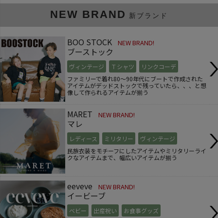
NEW BRAND
新ブランド
BOO STOCK
NEW BRAND!
ブーストック
ヴィンテージ
Ｔシャツ
リンクコーデ
ファミリーで着れ80～90年代にブートで作成された
アイテムがデッドストックで残っていたら、、、と想
像して作られるアイテムが揃う
MARET
NEW BRAND!
マレ
レディース
ミリタリー
ヴィンテージ
民族衣装をモチーフにしたアイテムやミリタリーライ
クなアイテムまで、幅広いアイテムが揃う
eeveve
NEW BRAND!
イービーブ
ベビー
出産祝い
お食事グッズ