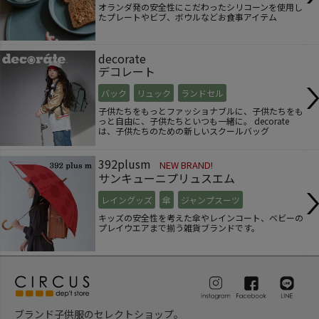
オランダ発の安全性にこだわったシリコーンを使用し
たプレートやビブ、ボウルなどお食事アイテム
decorate
デコレート
バック
リュック
ランドセル
子供たちをもっとファッショナブルに、子供たちをも
っと自由に、子供たちといつも一緒に。 decorate
は、子供たちのための新しいスクールバッグ
392plusm
NEW BRAND!
サンキューニプリュスエム
レイングッズ
傘
ジャンプスーツ
キッズの安全性を考えた傘やレインコート、ベビーの
プレイウエアまで揃う雑貨ブランドです。
ブランド子供服のセレクトショップ。