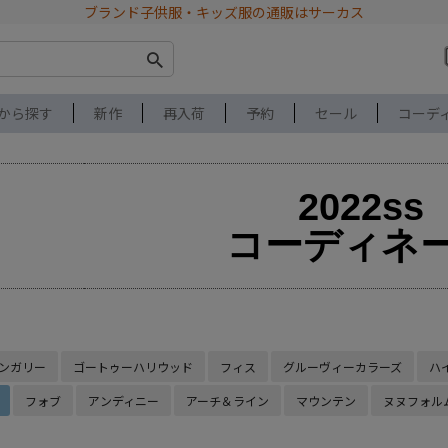
ブランド子供服・キッズ服の通販はサーカス
から探す
新作
再入荷
予約
セール
コーデ
2022ss
コーディネ
ンガリー
ゴートゥーハリウッド
フィス
グルーヴィーカラーズ
ハ
フォブ
アンディニー
アーチ＆ライン
マウンテン
ヌヌフォル