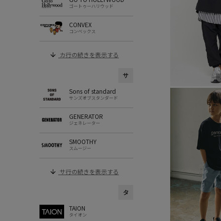
ゴートゥーハリウッド
CONVEX
コンベックス
カ行の続きを表示する
サ
Sons of standard
サンズオブスタンダード
GENERATOR
ジェネレーター
SMOOTHY
スムージー
サ行の続きを表示する
タ
TAION
タイオン