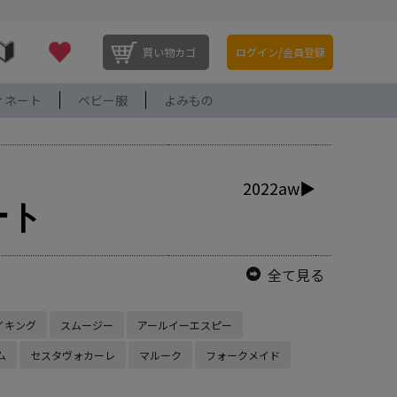
買い物カゴ
ログイン/会員登録
ィネート
ベビー服
よみもの
2022aw▶
ート
全て見る
イキング
スムージー
アールイーエスピー
ム
セスタヴォカーレ
マルーク
フォークメイド