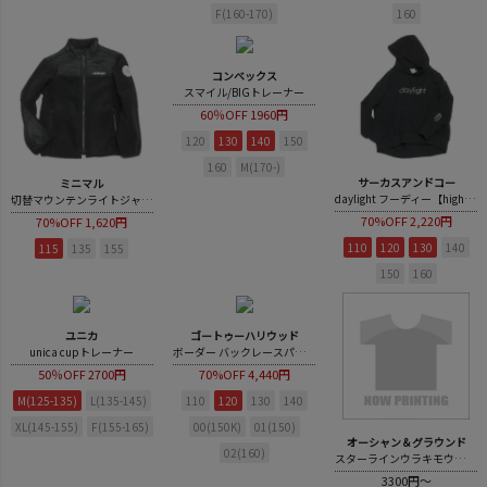
F(160-170)
160
コンベックス
スマイル/BIGトレーナー
60％OFF
1960円
120
130
140
150
160
M(170-)
サーカスアンドコー
ミニマル
daylight フーディー【highking×CIRCUS＆CO. LIMITED EDITION】
切替マウンテンライトジャケット
70%OFF
2,220円
70%OFF
1,620円
110
120
130
140
115
135
155
150
160
ユニカ
ゴートゥーハリウッド
unica cupトレーナー
ボーダー バックレースパッチ ラガーシャツ
50％OFF
2700円
70%OFF
4,440円
M(125-135)
L(135-145)
110
120
130
140
XL(145-155)
F(155-165)
00(150K)
01(150)
オーシャン＆グラウンド
02(160)
スターラインウラキモウスウェットパンツ
3300円～