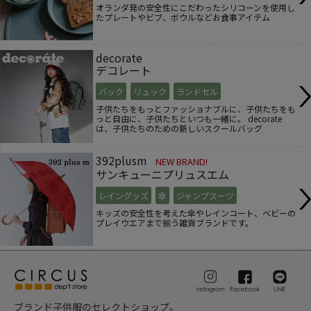
オランダ発の安全性にこだわったシリコーンを使用し
たプレートやビブ、ボウルなどお食事アイテム
decorate
デコレート
バック
リュック
ランドセル
子供たちをもっとファッショナブルに、子供たちをも
っと自由に、子供たちといつも一緒に。 decorate
は、子供たちのための新しいスクールバッグ
392plusm
NEW BRAND!
サンキューニプリュスエム
レイングッズ
傘
ジャンプスーツ
キッズの安全性を考えた傘やレインコート、ベビーの
プレイウエアまで揃う雑貨ブランドです。
ブランド子供服のセレクトショップ。