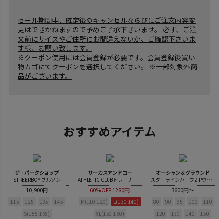
セール期間中、確定後のキャンセルならびにご注文内容変
更はできかねますので予めご了承下さいませ。 必ず、ご注
文前にサイズやご住所にお間違えないか、ご確認下さいま
す様、お願い致します。
※クーポン使用には会員登録が必要です。会員登録後買い
物カゴにてクーポンを選択してください。 ※一部対象外商
品がございます。
おすすめアイテム
ザ・パークショップ
サーカスアンドコー
オーシャン＆グラウンド
STREERBOY ブルゾン
ATHLETIC CLUBトレーナー【GENERATOR”×“CIRCUS＆CO. LIMITED EDITION】
スターラインハーフZIPウラキモウスウェット
10,900円
60％OFF
1280円
3600円～
115
125
135
145
M(110-120)
L(130-140)
80
90
95
100
110
S(155-165)
XL(150-160)
120
130
140
150