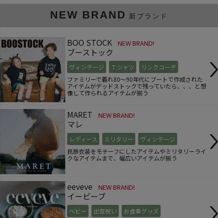
NEW BRAND
新ブランド
BOO STOCK
NEW BRAND!
ブーストック
ヴィンテージ
Ｔシャツ
リンクコーデ
ファミリーで着れ80～90年代にブートで作成された
アイテムがデッドストックで残っていたら、、、と想
像して作られるアイテムが揃う
MARET
NEW BRAND!
マレ
レディース
ミリタリー
ヴィンテージ
民族衣装をモチーフにしたアイテムやミリタリーライ
クなアイテムまで、幅広いアイテムが揃う
eeveve
NEW BRAND!
イービーブ
ベビー
出産祝い
お食事グッズ