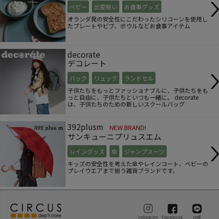
ベビー
出産祝い
お食事グッズ
オランダ発の安全性にこだわったシリコーンを使用し
たプレートやビブ、ボウルなどお食事アイテム
decorate
デコレート
バック
リュック
ランドセル
子供たちをもっとファッショナブルに、子供たちをも
っと自由に、子供たちといつも一緒に。 decorate
は、子供たちのための新しいスクールバッグ
392plusm
NEW BRAND!
サンキューニプリュスエム
レイングッズ
傘
ジャンプスーツ
キッズの安全性を考えた傘やレインコート、ベビーの
プレイウエアまで揃う雑貨ブランドです。