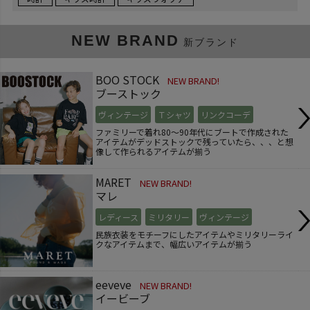
NEW BRAND
新ブランド
BOO STOCK
NEW BRAND!
ブーストック
ヴィンテージ
Ｔシャツ
リンクコーデ
ファミリーで着れ80～90年代にブートで作成された
アイテムがデッドストックで残っていたら、、、と想
像して作られるアイテムが揃う
MARET
NEW BRAND!
マレ
レディース
ミリタリー
ヴィンテージ
民族衣装をモチーフにしたアイテムやミリタリーライ
クなアイテムまで、幅広いアイテムが揃う
eeveve
NEW BRAND!
イービーブ