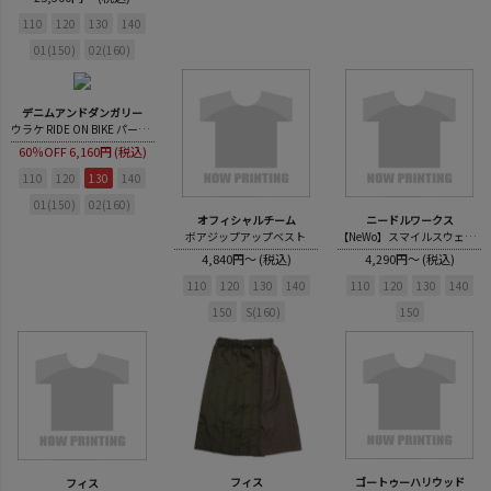
110
120
130
140
01(150)
02(160)
デニムアンドダンガリー
ウラケ RIDE ON BIKE パーカー
60％OFF
6,160円 (税込)
110
120
130
140
01(150)
02(160)
オフィシャルチーム
ニードルワークス
ボアジップアップベスト
【NeWo】スマイルスウェットパンツ
4,840円～ (税込)
4,290円～ (税込)
110
120
130
140
110
120
130
140
150
S(160)
150
フィス
ゴートゥーハリウッド
フィス