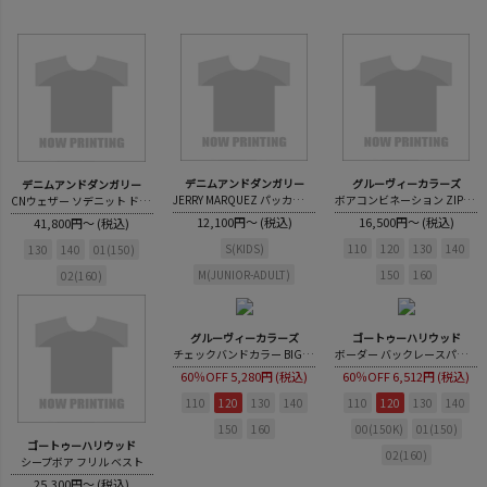
デニムアンドダンガリー
グルーヴィーカラーズ
デニムアンドダンガリー
JERRY MARQUEZ パッカブル ボアフリース ポンチョ
ボアコンビネーション ZIP JK
CNウェザー ソデニット ドッキング コート
12,100円～ (税込)
16,500円～ (税込)
41,800円～ (税込)
S(KIDS)
110
120
130
140
130
140
01(150)
M(JUNIOR-ADULT)
150
160
02(160)
グルーヴィーカラーズ
ゴートゥーハリウッド
チェックバンドカラー BIG シャツ
ボーダー バックレースパッチ ラガーシャツ
60％OFF
5,280円 (税込)
60％OFF
6,512円 (税込)
110
120
130
140
110
120
130
140
150
160
00(150K)
01(150)
ゴートゥーハリウッド
02(160)
シープボア フリル ベスト
25,300円～ (税込)