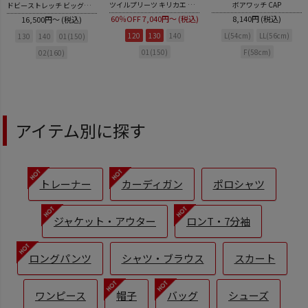
ツイルプリーツ キリカエ ヒザシタタケ スカート
ボアワッチ CAP
ドビーストレッチ ビッグポケットLPN
60％OFF
7,040円～ (税込)
8,140円 (税込)
16,500円～ (税込)
120
130
140
L(54cm)
LL(56cm)
130
140
01(150)
01(150)
F(58cm)
02(160)
アイテム別に探す
トレーナー
カーディガン
ポロシャツ
ジャケット・アウター
ロンT・7分袖
ロングパンツ
シャツ・ブラウス
スカート
ワンピース
帽子
バッグ
シューズ