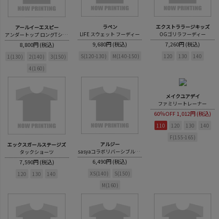
ラペン
エクストララージキッズ
アールイーエスピー
LIFE スウェット フーディー
OGゴリラフーディー
アンダートップ ロングTシャツ
9,680円 (税込)
7,260円 (税込)
8,800円 (税込)
S(120-130)
M(140-150)
120
130
140
1(130)
2(140)
3(150)
4(160)
メイクユアデイ
ファミリートレーナー
60％OFF
1,012円 (税込)
110
120
130
140
F(155-165)
アルジー
エックスガールステージズ
sasyaコラボリバーシブルタンタケブルゾン
タックショーツ
6,490円 (税込)
7,590円 (税込)
XS(140)
S(150)
120
130
140
M(160)