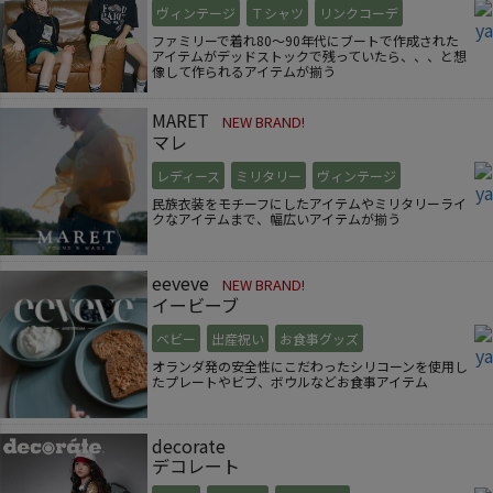
ヴィンテージ
Ｔシャツ
リンクコーデ
ファミリーで着れ80～90年代にブートで作成された
アイテムがデッドストックで残っていたら、、、と想
像して作られるアイテムが揃う
MARET
NEW BRAND!
マレ
レディース
ミリタリー
ヴィンテージ
民族衣装をモチーフにしたアイテムやミリタリーライ
クなアイテムまで、幅広いアイテムが揃う
eeveve
NEW BRAND!
イービーブ
ベビー
出産祝い
お食事グッズ
オランダ発の安全性にこだわったシリコーンを使用し
たプレートやビブ、ボウルなどお食事アイテム
decorate
デコレート