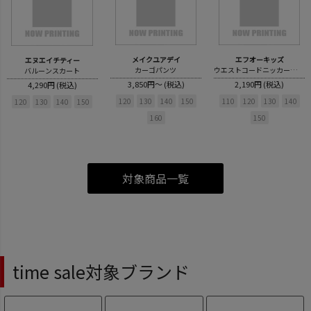
メイクユアデイ
エフオーキッズ
エヌエイチティー
カーゴパンツ
ウエストコードニッカーズパンツ
バルーンスカート
3,850円～ (税込)
2,190円 (税込)
4,290円 (税込)
120
130
140
150
110
120
130
140
120
130
140
150
160
150
対象商品一覧
time sale対象ブランド