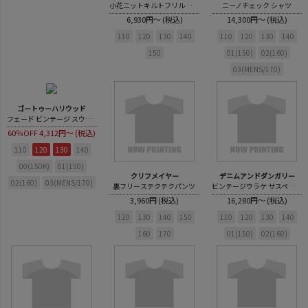
小花ニットキルトフリルトレーナー
ニーノチェック シャツ
6,930円～ (税込)
14,300円～ (税込)
110
120
130
140
110
120
130
140
150
01(150)
02(160)
03(MENS/170)
ゴートゥーハリウッド
フェード ビンテージ スウェット
60％OFF
4,312円～ (税込)
110
120
130
140
00(150K)
01(150)
クリフメイヤー
デニムアンドダンガリー
02(160)
03(MENS/170)
裏フリーステクテクパンツ
ビンテージウラケ サスペンダー PN
3,960円 (税込)
16,280円～ (税込)
120
130
140
150
110
120
130
140
160
170
01(150)
02(160)