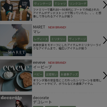
ヴィンテージ
Ｔシャツ
リンクコーデ
ファミリーで着れ80～90年代にブートで作成された
アイテムがデッドストックで残っていたら、、、と想
像して作られるアイテムが揃う
MARET
NEW BRAND!
マレ
レディース
ミリタリー
ヴィンテージ
民族衣装をモチーフにしたアイテムやミリタリーライ
クなアイテムまで、幅広いアイテムが揃う
eeveve
NEW BRAND!
イービーブ
ベビー
出産祝い
お食事グッズ
オランダ発の安全性にこだわったシリコーンを使用し
たプレートやビブ、ボウルなどお食事アイテム
decorate
デコレート