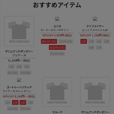
おすすめアイテム
ユニカ
クリフメイヤー
セーラーカラーデザインジャケット
ひっくりスペシャルJK
50％OFF
4,895円 (税込)
60％OFF
2,596円 (税込)
M(125-135)
L(135-145)
120
130
140
150
XL(145-155)
160
170
デニムアンドダンガリー
F(155-165)
ウェザー JK
41,800円～ (税込)
120
130
140
01(150)
02(160)
ゴートゥーハリウッド
ライナーキルト レタリング カットワーク JK
60％OFF
8,360円～ (税込)
110
120
130
140
01(150)
02(160)
マルーク
デニムアンドダンガリー