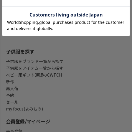
ベビー服のセレクトショップ。
新生児用から出産祝い等のギフトアイテムなど多数のベビー用品
を取り揃えております。
子供服を探す
子供服をブランド一覧から探す
子供服をアイテム一覧から探す
ベビー服ギフト通販のCWTCH
新作
再入荷
予約
セール
my focus(よみもの)
会員登録/マイページ
会員登録