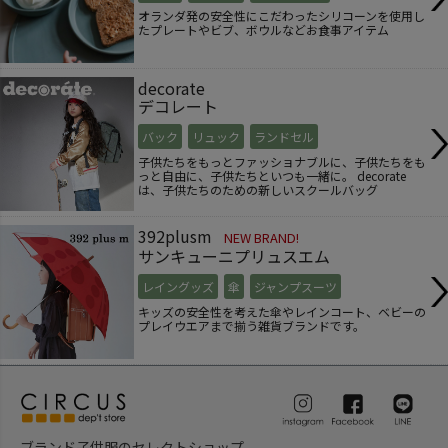
オランダ発の安全性にこだわったシリコーンを使用し
たプレートやビブ、ボウルなどお食事アイテム
decorate
デコレート
バック
リュック
ランドセル
子供たちをもっとファッショナブルに、子供たちをも
っと自由に、子供たちといつも一緒に。 decorate
は、子供たちのための新しいスクールバッグ
392plusm
NEW BRAND!
サンキューニプリュスエム
レイングッズ
傘
ジャンプスーツ
キッズの安全性を考えた傘やレインコート、ベビーの
プレイウエアまで揃う雑貨ブランドです。
ブランド子供服のセレクトショップ。