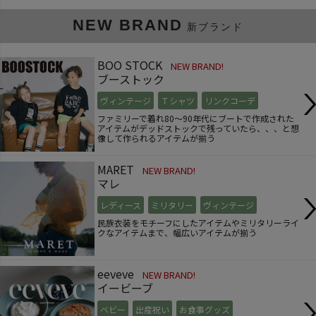
NEW BRAND
新ブランド
BOO STOCK
NEW BRAND!
ブーストック
ヴィンテージ
Ｔシャツ
リンクコーデ
ファミリーで着れ80～90年代にブートで作成された
アイテムがデッドストックで残っていたら、、、と想
像して作られるアイテムが揃う
MARET
NEW BRAND!
マレ
レディース
ミリタリー
ヴィンテージ
民族衣装をモチーフにしたアイテムやミリタリーライ
クなアイテムまで、幅広いアイテムが揃う
eeveve
NEW BRAND!
イービーブ
ベビー
出産祝い
お食事グッズ