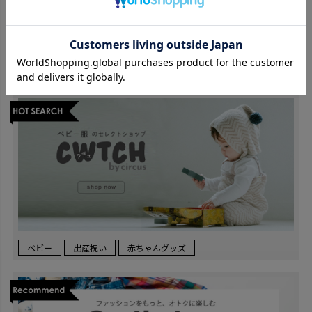
ジュニア服
中学生
140cm以上
170cm
ベビー
出産祝い
赤ちゃんグッズ