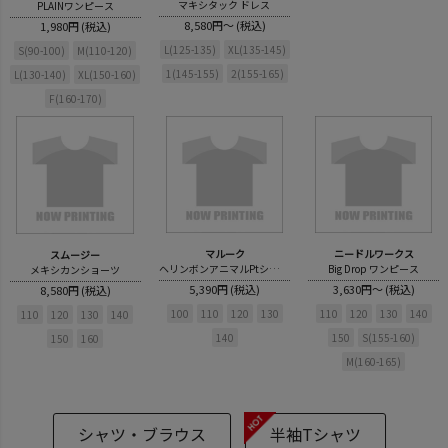
マキシタック ドレス
PLAINワンピース
8,580円～ (税込)
1,980円 (税込)
L(125-135)
XL(135-145)
S(90-100)
M(110-120)
1(145-155)
2(155-165)
L(130-140)
XL(150-160)
F(160-170)
マルーク
ニードルワークス
スムージー
ヘリンボンアニマルPtショートパンツ
Big Drop ワンピース
メキシカンショーツ
5,390円 (税込)
3,630円～ (税込)
8,580円 (税込)
100
110
120
130
110
120
130
140
110
120
130
140
140
150
S(155-160)
150
160
M(160-165)
シャツ・ブラウス
半袖Tシャツ