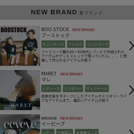
NEW BRAND
新ブランド
BOO STOCK
NEW BRAND!
ブーストック
ヴィンテージ
Ｔシャツ
リンクコーデ
ファミリーで着れ80～90年代にブートで作成された
アイテムがデッドストックで残っていたら、、、と想
像して作られるアイテムが揃う
MARET
NEW BRAND!
マレ
レディース
ミリタリー
ヴィンテージ
民族衣装をモチーフにしたアイテムやミリタリーライ
クなアイテムまで、幅広いアイテムが揃う
eeveve
NEW BRAND!
イービーブ
ベビー
出産祝い
お食事グッズ