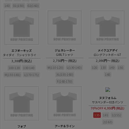
140
01(150)
02(160)
ジェネレーター
メイクユアデイ
エフオーキッズ
GIRL Tシャツ
ロングフットボールT
タイダイ Tシャツトライアルキット
2,750円～ (税込)
2,090円～ (税込)
3,300円 (税込)
M(110-120)
L(130-140)
120
130
140
150
100-120
130-140
XL(150-160)
160
M(155-165)
L(170-175)
F(160-170)
ヌヌフォルム
サスペンダー付きパンツ
70％OFF
4,950円 (税込)
135
145
1(155)
2(163)
アーチ＆ライン
フォブ