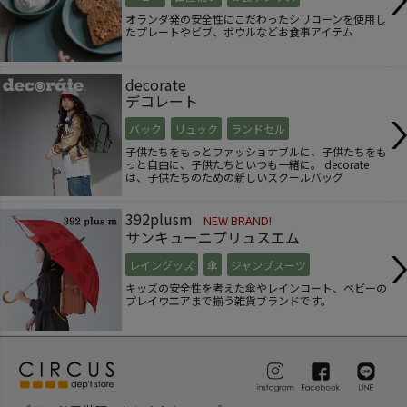
オランダ発の安全性にこだわったシリコーンを使用し
たプレートやビブ、ボウルなどお食事アイテム
decorate
デコレート
バック
リュック
ランドセル
子供たちをもっとファッショナブルに、子供たちをも
っと自由に、子供たちといつも一緒に。 decorate
は、子供たちのための新しいスクールバッグ
392plusm
NEW BRAND!
サンキューニプリュスエム
レイングッズ
傘
ジャンプスーツ
キッズの安全性を考えた傘やレインコート、ベビーの
プレイウエアまで揃う雑貨ブランドです。