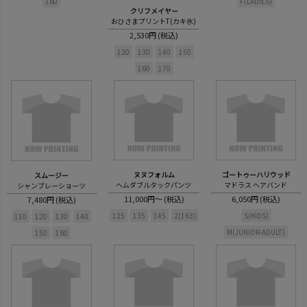
160
F(LADIES)
クリフメイヤー
おひさまプリントT(カキ氷)
2,530円 (税込)
120
130
140
150
160
170
ヌヌフォルム
ゴートゥーハリウッド
スムージー
ヘムダブルタックパンツ
マドラス ヘアバンド
シャンブレーショーツ
11,000円～ (税込)
6,050円 (税込)
7,480円 (税込)
125
135
145
2(163)
S(KIDS)
110
120
130
140
M(JUNIOR-ADULT)
150
160