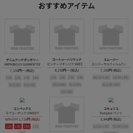
おすすめアイテム
ゴートゥーハリウッド
スムージー
デニムアンドダンガリー
ビンテージテンジク SWEETS RIOT TEE
ユニバーサルフィルムTシャツ
AMPHIBIOUS SUMMER TEE
8,250円～ (税込)
7,150円 (税込)
7,150円～ (税込)
110
120
130
140
M(110-120)
L(130-140)
110
120
130
140
00(150K)
01(150)
XL(150-160)
01(150)
02(160)
02(160)
コンベックス
コキュリコ
ラブコーデックスWIDE-T
Pumpkin パンツ
60％OFF
1,716円 (税込)
5,940円 (税込)
120
130
140
150
L(120-130)
T(140-150)