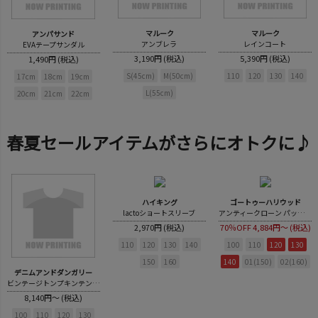
マルーク
マルーク
アンパサンド
アンブレラ
レインコート
EVAテープサンダル
3,190円 (税込)
5,390円 (税込)
1,490円 (税込)
S(45cm)
M(50cm)
110
120
130
140
17cm
18cm
19cm
L(55cm)
20cm
21cm
22cm
春夏セールアイテムがさらにオトクに♪
ハイキング
ゴートゥーハリウッド
lactoショートスリーブ
アンティークローン パッチワーク ヨーク ブラウス
2,970円 (税込)
70％OFF
4,884円～ (税込)
110
120
130
140
100
110
120
130
150
160
140
01(150)
02(160)
デニムアンドダンガリー
ビンテージトンプキンテンジク 64 チョー BIG TEE
8,140円～ (税込)
100
110
120
130