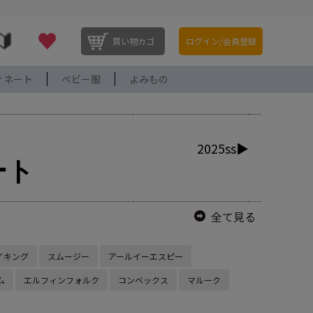
買い物カゴ
ログイン/会員登録
ィネート
ベビー服
よみもの
2025ss▶
ート
全て見る
イキング
スムージー
アールイーエスピー
ム
エルフィンフォルク
コンベックス
マルーク