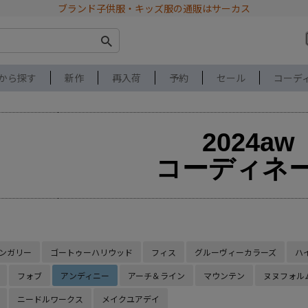
ブランド子供服・キッズ服の通販はサーカス
から探す
新作
再入荷
予約
セール
コーデ
2024aw
コーディネ
ンガリー
ゴートゥーハリウッド
フィス
グルーヴィーカラーズ
ハ
フォブ
アンディニー
アーチ＆ライン
マウンテン
ヌヌフォル
ニードルワークス
メイクユアデイ