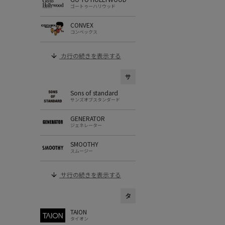
ゴートゥーハリウッド
CONVEX
コンベックス
カ行の続きを表示する
サ
Sons of standard
サンズオブスタンダード
GENERATOR
ジェネレーター
SMOOTHY
スムージー
サ行の続きを表示する
タ
TAION
タイオン