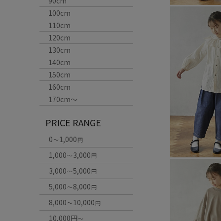
90cm
100cm
110cm
120cm
130cm
140cm
150cm
160cm
170cm〜
PRICE RANGE
0
1,000
～
円
1,000
3,000
～
円
3,000
5,000
～
円
5,000
8,000
～
円
8,000
10,000
～
円
10,000円
～